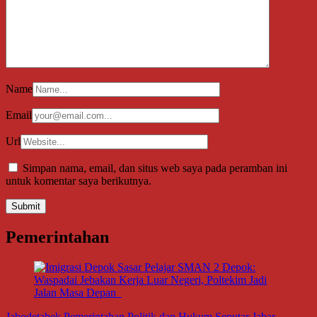
Name
Email
Url
Simpan nama, email, dan situs web saya pada peramban ini
untuk komentar saya berikutnya.
Pemerintahan
Jabodetabek
Pemerintahan
Politik dan Hukum
Seputar Jabar