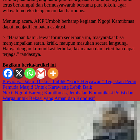
terus berkumpul dan bermusyawarah bersama para tokoh, agar
wilayah mereka tetap aman dan harmonis.
Menutup acara, AKP Umboh berharap kegiatan Ngopi Kamtibmas
dapat menjadi jembatan aspirasi.
> “Harapan kami, lewat forum sederhana ini, masyarakat bisa
menyampaikan saran, kritik, maupun masukan secara langsung.
Hanya dengan komunikasi terbuka, keamanan dan ketertiban dapat
terjaga,” tandasnya.
Bagikan berita/artikel ini
Navigasi
Previous:
Dalam Diskusi Publik “Erick Heryawan” Tegaskan Peran
Pemuda Masjid Untuk Karawang Lebih Baik
pos
Next:
Ngopi Bareng Kamtibmas, Jembatan Komunikasi Polisi dan
Warga untuk Bekasi yang Aman dan Kondusif