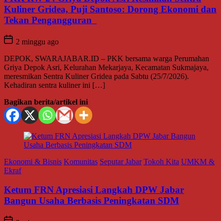
Kuliner Gridea, Puji Santoso: Dorong Ekonomi dan
Tekan Pengangguran
2 minggu ago
DEPOK, SWARAJABAR.ID – PKK bersama warga Perumahan
Griya Depok Asri, Kelurahan Mekarjaya, Kecamatan Sukmajaya,
meresmikan Sentra Kuliner Gridea pada Sabtu (25/7/2026).
Kehadiran sentra kuliner ini […]
Bagikan berita/artikel ini
Ekonomi & Bisnis
Komunitas
Seputar Jabar
Tokoh Kita
UMKM &
Ekraf
Ketum FRN Apresiasi Langkah DPW Jabar
Bangun Usaha Berbasis Peningkatan SDM