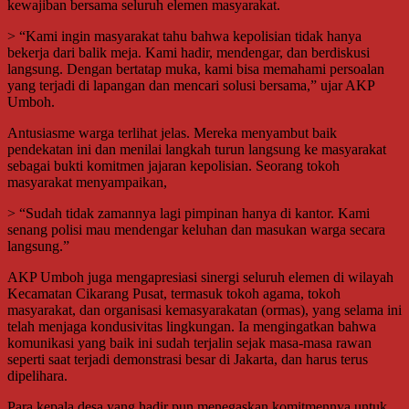
kewajiban bersama seluruh elemen masyarakat.
> “Kami ingin masyarakat tahu bahwa kepolisian tidak hanya
bekerja dari balik meja. Kami hadir, mendengar, dan berdiskusi
langsung. Dengan bertatap muka, kami bisa memahami persoalan
yang terjadi di lapangan dan mencari solusi bersama,” ujar AKP
Umboh.
Antusiasme warga terlihat jelas. Mereka menyambut baik
pendekatan ini dan menilai langkah turun langsung ke masyarakat
sebagai bukti komitmen jajaran kepolisian. Seorang tokoh
masyarakat menyampaikan,
> “Sudah tidak zamannya lagi pimpinan hanya di kantor. Kami
senang polisi mau mendengar keluhan dan masukan warga secara
langsung.”
AKP Umboh juga mengapresiasi sinergi seluruh elemen di wilayah
Kecamatan Cikarang Pusat, termasuk tokoh agama, tokoh
masyarakat, dan organisasi kemasyarakatan (ormas), yang selama ini
telah menjaga kondusivitas lingkungan. Ia mengingatkan bahwa
komunikasi yang baik ini sudah terjalin sejak masa-masa rawan
seperti saat terjadi demonstrasi besar di Jakarta, dan harus terus
dipelihara.
Para kepala desa yang hadir pun menegaskan komitmennya untuk