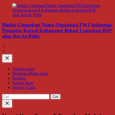
Dinilai Cemarkan Nama Organisasi FWJ Indonesia,
Pengurus Korwil Kabupaten Bekasi Laporkan RSP
alias Ros ke Polisi
Close
Tentang kami
Pedoman Media Siber
Redaksi
Pasang Iklan
Partner’s Link
Cari
untuk:
Close
search