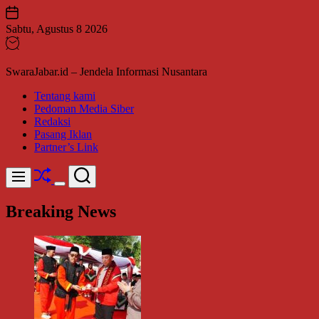
Skip
to
Sabtu, Agustus 8 2026
content
SwaraJabar.id – Jendela Informasi Nusantara
Tentang kami
Pedoman Media Siber
Redaksi
Pasang Iklan
Partner’s Link
Shuffle
Search
Menu
Switch
color
Breaking News
mode