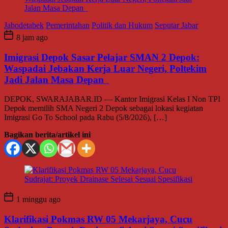
Jabodetabek
Pemerintahan
Politik dan Hukum
Seputar Jabar
8 jam ago
Imigrasi Depok Sasar Pelajar SMAN 2 Depok:
Waspadai Jebakan Kerja Luar Negeri, Poltekim
Jadi Jalan Masa Depan
DEPOK, SWARAJABAR.ID — Kantor Imigrasi Kelas I Non TPI
Depok memilih SMA Negeri 2 Depok sebagai lokasi kegiatan
Imigrasi Go To School pada Rabu (5/8/2026), […]
Bagikan berita/artikel ini
1 minggu ago
Klarifikasi Pokmas RW 05 Mekarjaya, Cucu