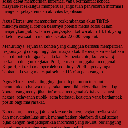
sosial dapat memberikan informasi yang bermanfaat kepada
masyarakat sekaligus memperluas jangkauan penyebaran informasi
mengenai pelayanan dan aktivitas kepolisian.
Agus Flores juga memaparkan perkembangan akun TikTok
miliknya sebagai contoh besarnya potensi media sosial dalam
menjangkau publik. Ia mengungkapkan bahwa akun TikTok yang
dikelolanya saat ini memiliki sekitar 22.600 pengikut.
Menurutnya, sejumlah konten yang diunggah berhasil memperoleh
respons yang cukup tinggi dari masyarakat. Beberapa video bahkan
telah ditonton hingga 4,1 juta kali. Sementara itu, konten yang
berkaitan dengan kegiatan Polri, termasuk unggahan mengenai
Kapolri, rata-rata memperoleh sedikitnya 20 ribu penayangan,
bahkan ada yang mencapai sekitar 113 ribu penayangan.
Agus Flores menilai tingginya jumlah penonton tersebut
menunjukkan bahwa masyarakat memiliki ketertarikan terhadap
konten yang menyajikan informasi mengenai aktivitas institusi
negara, pelayanan publik, serta berbagai kegiatan yang berdampak
positif bagi masyarakat.
Karena itu, ia mengajak para kreator konten, pegiat media sosial,
dan masyarakat luas untuk memanfaatkan platform digital secara
bijak dengan mengedepankan informasi yang akurat, bertanggung
jawab, serta memberikan manfaat bagi publik.