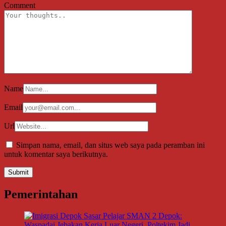
Comment
Name
Email
Url
Simpan nama, email, dan situs web saya pada peramban ini
untuk komentar saya berikutnya.
Pemerintahan