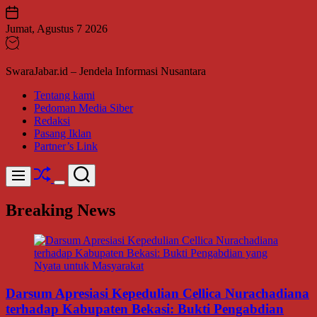
Skip
to
Jumat, Agustus 7 2026
content
SwaraJabar.id – Jendela Informasi Nusantara
Tentang kami
Pedoman Media Siber
Redaksi
Pasang Iklan
Partner’s Link
Shuffle
Search
Menu
Switch
color
Breaking News
mode
Darsum Apresiasi Kepedulian Cellica Nurachadiana
terhadap Kabupaten Bekasi: Bukti Pengabdian