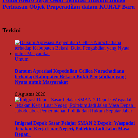
Perluasan Objek Praperadilan dalam KUHAP Baru
Terkini
Umum
Darsum Apresiasi Kepedulian Cellica Nurachadiana
terhadap Kabupaten Bekasi: Bukti Pengabdian yang
Nyata untuk Masyarakat
6 Agustus 2026
Jabodetabek
Pemerintahan
Politik dan Hukum
Seputar Jabar
Imigrasi Depok Sasar Pelajar SMAN 2 Depok: Waspadai
Jebakan Kerja Luar Negeri, Poltekim Jadi Jalan Masa
Depan