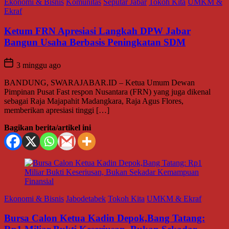
Ekonomi & Bisnis
Komunitas
Seputar Jabar
Tokoh Kita
UMKM &
Ekraf
Ketum FRN Apresiasi Langkah DPW Jabar
Bangun Usaha Berbasis Peningkatan SDM
3 minggu ago
BANDUNG, SWARAJABAR.ID – Ketua Umum Dewan
Pimpinan Pusat Fast respon Nusantara (FRN) yang juga dikenal
sebagai Raja Majapahit Madangkara, Raja Agus Flores,
memberikan apresiasi tinggi […]
Bagikan berita/artikel ini
Ekonomi & Bisnis
Jabodetabek
Tokoh Kita
UMKM & Ekraf
Bursa Calon Ketua Kadin Depok,Bang Tatang: