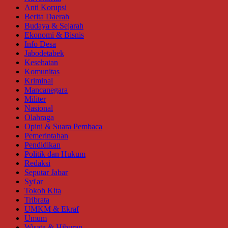
Anti Korupsi
Berita Daerah
Budaya & Sejarah
Ekonomi & Bisnis
Info Desa
Jabodetabek
Kesehatan
Komunitas
Kriminal
Mancanegara
Militer
Nasional
Olahraga
Opini & Suara Pembaca
Pemerintahan
Pendidikan
Politik dan Hukum
Redaksi
Seputar Jabar
Syi'ar
Tokoh Kita
Tribrata
UMKM & Ekraf
Umum
Wisata & Hiburan