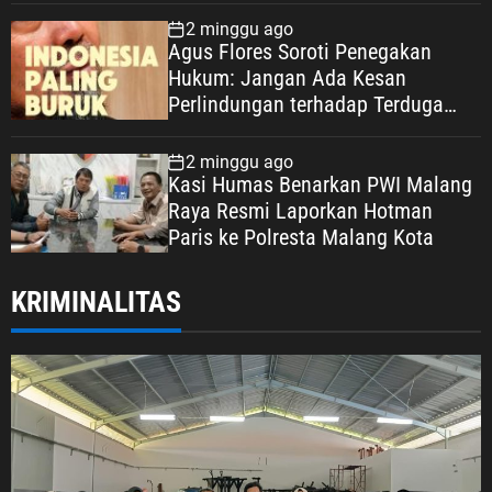
Keadilan Warga Depok
2 minggu ago
Agus Flores Soroti Penegakan
Hukum: Jangan Ada Kesan
Perlindungan terhadap Terduga
Korupsi, Kepercayaan Publik
Dipertaruhkan
2 minggu ago
Kasi Humas Benarkan PWI Malang
Raya Resmi Laporkan Hotman
Paris ke Polresta Malang Kota
KRIMINALITAS