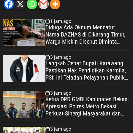
1 jam ago
Diduga Ada Oknum Mencatut
Nama BAZNAS di Cikarang Timur,
Warga Miskin Disebut Diminta
Uang dengan Dalih Biaya
Operasional
3 jam ago
Langkah Cepat Bupati Karawang
Pastikan Hak Pendidikan Karmila,
PSI: Ini Teladan Pelayanan Publik
yang Humanis
3 jam ago
Ketua DPD GMBI Kabupaten Bekasi
Apresiasi Polres Metro Bekasi,
Perkuat Sinergi Masyarakat dan
Kepolisian Demi Kamtibmas yang
Kondusif
3 jam ago