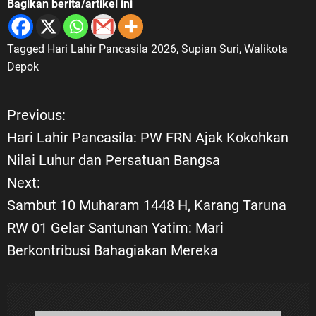
Bagikan berita/artikel ini
Tagged
Hari Lahir Pancasila 2026
,
Supian Suri
,
Walikota
Depok
Previous:
N
Hari Lahir Pancasila: PW FRN Ajak Kokohkan
a
Nilai Luhur dan Persatuan Bangsa
Next:
v
Sambut 10 Muharam 1448 H, Karang Taruna
i
RW 01 Gelar Santunan Yatim: Mari
Berkontribusi Bahagiakan Mereka
g
a