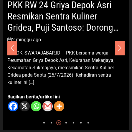
PKK RW 24 Griya Depok Asri
Miliki Perlindungan BPJS
Ketenagakerjaan: Negara Hadir
Resmikan Sentra Kuliner
Lindungi Pekerja, Wujudkan
Kesejahteraan
Gridea, Puji Santoso: Dorong
7 Agustus 2026
Ekonomi dan Tekan
2 minggu ago
Pengangguran
Umum
DEPOK, SWARAJABAR.ID – PKK bersama warga
Diduga Ada Oknum Mencatut Nama
Perumahan Griya Depok Asri, Kelurahan Mekarjaya,
BAZNAS di Cikarang Timur, Warga
Kecamatan Sukmajaya, meresmikan Sentra Kuliner
Miskin Disebut Diminta Uang
Gridea pada Sabtu (25/7/2026). Kehadiran sentra
dengan Dalih Biaya Operasional
kuliner ini […]
7 Agustus 2026
Bagikan berita/artikel ini