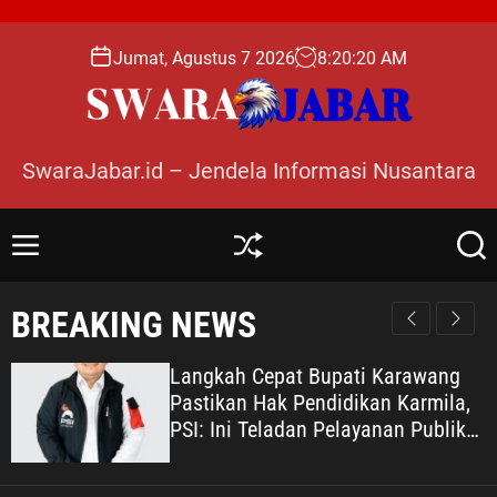
S
k
Jumat, Agustus 7 2026
8
:
20
:
22
AM
i
p
t
o
SwaraJabar.id – Jendela Informasi Nusantara
c
o
n
M
S
S
t
e
h
e
e
n
u
a
BREAKING NEWS
n
u
ff
r
l
c
t
e
h
Langkah Cepat Bupati Karawang
Pastikan Hak Pendidikan Karmila,
PSI: Ini Teladan Pelayanan Publik
yang Humanis