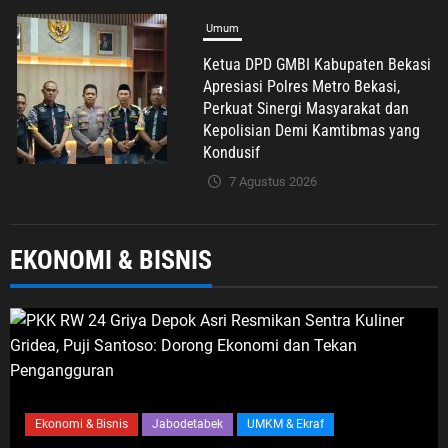
Umum
Ketua DPD GMBI Kabupaten Bekasi
Apresiasi Polres Metro Bekasi,
Perkuat Sinergi Masyarakat dan
Kepolisian Demi Kamtibmas yang
Kondusif
7 Agustus 2026
Umum
H. Darissalam: Empat Periode
EKONOMI & BISNIS
Kepercayaan kepada Putih Sari
Bukti Nyata Pengabdian untuk
Masyarakat
7 Agustus 2026
Umum
Ekonomi & Bisnis
Jabodetabek
UMKM & Ekraf
Putih Sari Ajak Pekerja Mandiri