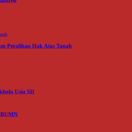
antren
am Peralihan Hak Atas Tanah
kbola Usia SD
is BUMN