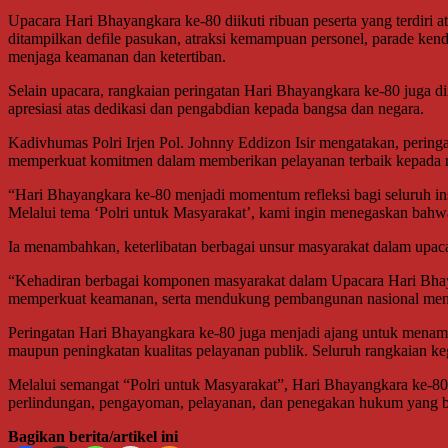
Upacara Hari Bhayangkara ke-80 diikuti ribuan peserta yang terdiri a
ditampilkan defile pasukan, atraksi kemampuan personel, parade kend
menjaga keamanan dan ketertiban.
Selain upacara, rangkaian peringatan Hari Bhayangkara ke-80 juga di
apresiasi atas dedikasi dan pengabdian kepada bangsa dan negara.
Kadivhumas Polri Irjen Pol. Johnny Eddizon Isir mengatakan, perin
memperkuat komitmen dalam memberikan pelayanan terbaik kepada 
“Hari Bhayangkara ke-80 menjadi momentum refleksi bagi seluruh in
Melalui tema ‘Polri untuk Masyarakat’, kami ingin menegaskan bahwa s
Ia menambahkan, keterlibatan berbagai unsur masyarakat dalam upa
“Kehadiran berbagai komponen masyarakat dalam Upacara Hari Bhayan
memperkuat keamanan, serta mendukung pembangunan nasional menuj
Peringatan Hari Bhayangkara ke-80 juga menjadi ajang untuk menampi
maupun peningkatan kualitas pelayanan publik. Seluruh rangkaian keg
Melalui semangat “Polri untuk Masyarakat”, Hari Bhayangkara ke-80
perlindungan, pengayoman, pelayanan, dan penegakan hukum yang ber
Bagikan berita/artikel ini