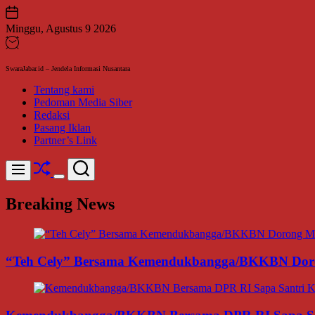
Skip
to
Minggu, Agustus 9 2026
content
SwaraJabar.id – Jendela Informasi Nusantara
Tentang kami
Pedoman Media Siber
Redaksi
Pasang Iklan
Partner’s Link
Shuffle
Search
Menu
Switch
color
Breaking News
mode
“Teh Cely” Bersama Kemendukbangga/BKKBN Doro