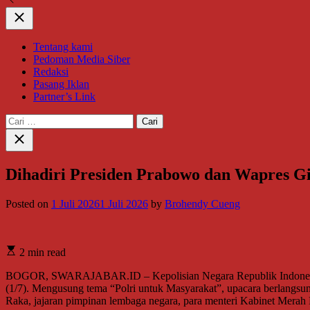
Close
Tentang kami
Pedoman Media Siber
Redaksi
Pasang Iklan
Partner’s Link
Cari
untuk:
Close
search
Dihadiri Presiden Prabowo dan Wapres G
Posted on
1 Juli 2026
1 Juli 2026
by
Brohendy Cueng
2 min read
BOGOR, SWARAJABAR.ID – Kepolisian Negara Republik Indonesia (P
(1/7). Mengusung tema “Polri untuk Masyarakat”, upacara berlangsu
Raka, jajaran pimpinan lembaga negara, para menteri Kabinet Merah P