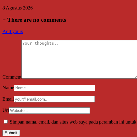
8 Agustus 2026
+
There are no comments
Add yours
Comment
Name
Email
Url
Simpan nama, email, dan situs web saya pada peramban ini untuk