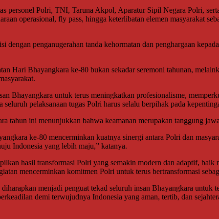
tas personel Polri, TNI, Taruna Akpol, Aparatur Sipil Negara Polri, s
araan operasional, fly pass, hingga keterlibatan elemen masyarakat s
isi dengan penganugerahan tanda kehormatan dan penghargaan kepada to
gatan Hari Bhayangkara ke-80 bukan sekadar seremoni tahunan, melain
masyarakat.
san Bhayangkara untuk terus meningkatkan profesionalisme, memperkua
eluruh pelaksanaan tugas Polri harus selalu berpihak pada kepentingan
cara tahun ini menunjukkan bahwa keamanan merupakan tanggung jawab
gkara ke-80 mencerminkan kuatnya sinergi antara Polri dan masyarak
u Indonesia yang lebih maju,” katanya.
lkan hasil transformasi Polri yang semakin modern dan adaptif, baik
iatan mencerminkan komitmen Polri untuk terus bertransformasi sebagai
 diharapkan menjadi penguat tekad seluruh insan Bhayangkara untuk 
keadilan demi terwujudnya Indonesia yang aman, tertib, dan sejahter