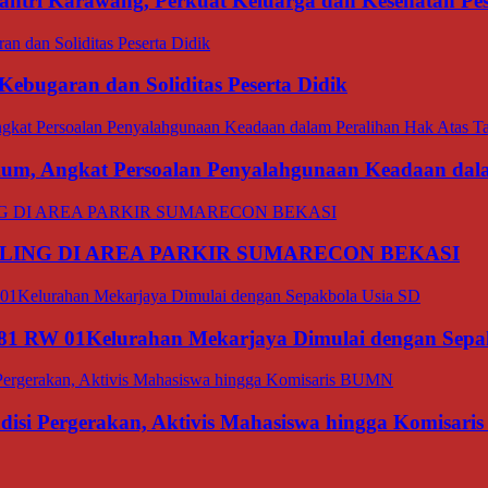
ri Karawang, Perkuat Keluarga dan Kesehatan Pes
bugaran dan Soliditas Peserta Didik
ukum, Angkat Persoalan Penyalahgunaan Keadaan dal
LING DI AREA PARKIR SUMARECON BEKASI
1 RW 01Kelurahan Mekarjaya Dimulai dengan Sepa
si Pergerakan, Aktivis Mahasiswa hingga Komisar