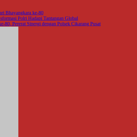
ri Bhayangkara ke-80
sformasi Polri Hadapi Tantangan Global
-80, Pererat Sinergi dengan Polsek Cikarang Pusat