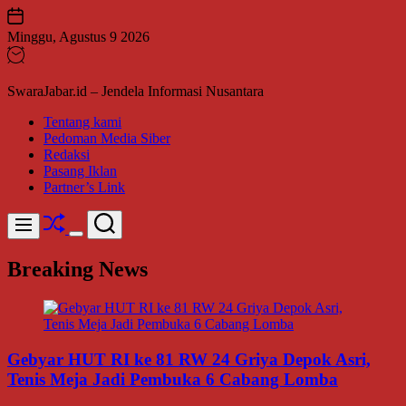
Skip
to
Minggu, Agustus 9 2026
content
SwaraJabar.id – Jendela Informasi Nusantara
Tentang kami
Pedoman Media Siber
Redaksi
Pasang Iklan
Partner’s Link
Shuffle
Search
Menu
Switch
color
Breaking News
mode
Gebyar HUT RI ke 81 RW 24 Griya Depok Asri,
Tenis Meja Jadi Pembuka 6 Cabang Lomba