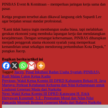
PINBAS Event & Kemitraan – memperluas jaringan kerja sama dan
pasar.
Ketiga program tersebut akan dikawal langsung oleh Supardi Lee
agar berjalan sesuai standar profesional.
“Kami tidak hanya ingin membangun usaha biasa, tapi melahirkan
gerakan ekonomi yang membuka lapangan kerja dan mendatangkan
kesejahteraan. Dengan semangat kebersamaan, PINBAS diharapkan
menjadi penggerak utama ekonomi syariah yang memperkuat
kemandirian umat sekaligus mendorong pertumbuhan Kota Depok,”
pungkas Jiacep.
Bagikan berita/artikel ini
Tagged
Jiacep
,
Pusat Inkubasi Badan Usaha Syariah (PINBAS)
,
Rudi Malau Calon Ketua Kadin
Navigasi
Previous:
Wakil Ketua Komisi III DPRD Kabupaten Bekasi H. Jaya
Marjaya: Perkuat Ketahanan Keluarga dan Nilai Kebangsaan untuk
pos
Lindungi Generasi Muda dari Narkoba
Next:
Wakil Ketua Komisi III DPRD Karawang H. Erick
Heryawan Kusumah, S.E.: Penguatan Moral dan Nilai-Nilai
Pancasila Menjadi Benteng Generasi Muda dari Bahaya Narkoba