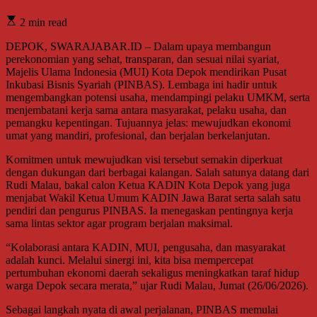
2 min read
DEPOK, SWARAJABAR.ID – Dalam upaya membangun
perekonomian yang sehat, transparan, dan sesuai nilai syariat,
Majelis Ulama Indonesia (MUI) Kota Depok mendirikan Pusat
Inkubasi Bisnis Syariah (PINBAS). Lembaga ini hadir untuk
mengembangkan potensi usaha, mendampingi pelaku UMKM, serta
menjembatani kerja sama antara masyarakat, pelaku usaha, dan
pemangku kepentingan. Tujuannya jelas: mewujudkan ekonomi
umat yang mandiri, profesional, dan berjalan berkelanjutan.
Komitmen untuk mewujudkan visi tersebut semakin diperkuat
dengan dukungan dari berbagai kalangan. Salah satunya datang dari
Rudi Malau, bakal calon Ketua KADIN Kota Depok yang juga
menjabat Wakil Ketua Umum KADIN Jawa Barat serta salah satu
pendiri dan pengurus PINBAS. Ia menegaskan pentingnya kerja
sama lintas sektor agar program berjalan maksimal.
“Kolaborasi antara KADIN, MUI, pengusaha, dan masyarakat
adalah kunci. Melalui sinergi ini, kita bisa mempercepat
pertumbuhan ekonomi daerah sekaligus meningkatkan taraf hidup
warga Depok secara merata,” ujar Rudi Malau, Jumat (26/06/2026).
Sebagai langkah nyata di awal perjalanan, PINBAS memulai