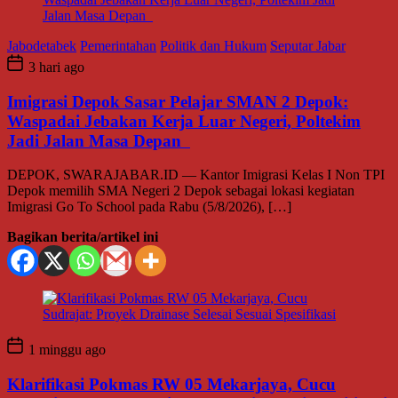
Jabodetabek
Pemerintahan
Politik dan Hukum
Seputar Jabar
3 hari ago
Imigrasi Depok Sasar Pelajar SMAN 2 Depok:
Waspadai Jebakan Kerja Luar Negeri, Poltekim
Jadi Jalan Masa Depan
DEPOK, SWARAJABAR.ID — Kantor Imigrasi Kelas I Non TPI
Depok memilih SMA Negeri 2 Depok sebagai lokasi kegiatan
Imigrasi Go To School pada Rabu (5/8/2026), […]
Bagikan berita/artikel ini
1 minggu ago
Klarifikasi Pokmas RW 05 Mekarjaya, Cucu