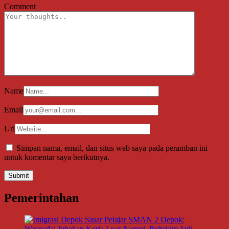
Comment
Name
Email
Url
Simpan nama, email, dan situs web saya pada peramban ini
untuk komentar saya berikutnya.
Pemerintahan