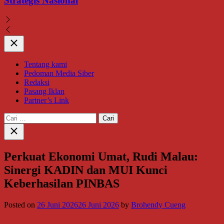
Strategis Nasional
Close
Tentang kami
Pedoman Media Siber
Redaksi
Pasang Iklan
Partner’s Link
Cari
untuk:
Close
search
Perkuat Ekonomi Umat, Rudi Malau:
Sinergi KADIN dan MUI Kunci
Keberhasilan PINBAS
Posted on
26 Juni 2026
26 Juni 2026
by
Brohendy Cueng