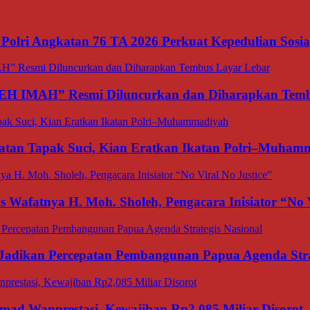
olri Angkatan 76 TA 2026 Perkuat Kepedulian Sosia
TEH IMAH” Resmi Diluncurkan dan Diharapkan Temb
matan Tapak Suci, Kian Eratkan Ikatan Polri–Muham
afatnya H. Moh. Sholeh, Pengacara Inisiator “No V
adikan Percepatan Pembangunan Papua Agenda Strat
d Wanprestasi, Kewajiban Rp2,085 Miliar Disorot