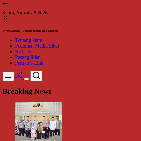
Skip
to
Sabtu, Agustus 8 2026
content
SwaraJabar.id – Jendela Informasi Nusantara
Tentang kami
Pedoman Media Siber
Redaksi
Pasang Iklan
Partner’s Link
Shuffle
Search
Menu
Switch
color
Breaking News
mode