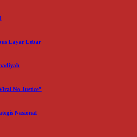
l
us Layar Lebar
madiyah
iral No Justice”
egis Nasional