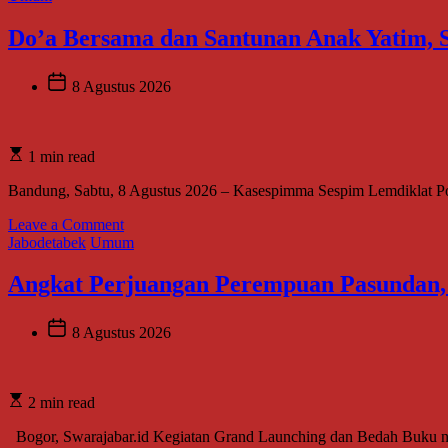
Do’a Bersama dan Santunan Anak Yatim, S
8 Agustus 2026
1 min read
Bandung, Sabtu, 8 Agustus 2026 – Kasespimma Sespim Lemdiklat Polr
on
Leave a Comment
Do’a
Jabodetabek
Umum
Bersama
dan
Angkat Perjuangan Perempuan Pasundan
Santunan
Anak
Yatim,
8 Agustus 2026
Sespimma
Polri
Angkatan
2 min read
76
TA
Bogor, Swarajabar.id Kegiatan Grand Launching dan Bedah Buku no
2026