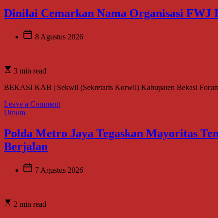
Entin
Apresiasi
Dinilai Cemarkan Nama Organisasi FWJ In
Kepedulian
Cellica
Nurachadiana
8 Agustus 2026
terhadap
Lingkungan
dan
3 min read
Pengembangan
Wisata
BEKASI KAB | Sekwil (Sekretaris Korwil) Kabupaten Bekasi Forum
Desa
Cipayung
on
Leave a Comment
Dinilai
Umum
Cemarkan
Nama
Polda Metro Jaya Tegaskan Mayoritas Tem
Organisasi
Berjalan
FWJ
Indonesia,
Pengurus
7 Agustus 2026
Korwil
Kabupaten
Bekasi
Laporkan
2 min read
RSP
alias