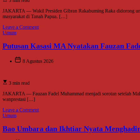
3 min read
Sholeh,
Pengacara
JAKARTA — Wakil Presiden Gibran Rakabuming Raka didorong untu
Inisiator
masyarakat di Tanah Papua. […]
“No
Viral
on
Leave a Comment
No
Gibran
Umum
Justice”
Didorong
Maksimalkan
Putusan Kasasi MA Nyatakan Fauzan Fade
Kewenangan
Otsus,
Jadikan
8 Agustus 2026
Percepatan
Pembangunan
Papua
3 min read
Agenda
Strategis
JAKARTA — Fauzan Fadel Muhammad menjadi sorotan setelah Mahka
Nasional
wanprestasi […]
on
Leave a Comment
Putusan
Umum
Kasasi
MA
Bao Umbara dan Ikhtiar Nyata Menghadir
Nyatakan
Fauzan