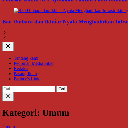
Bao Umbara dan Ikhtiar Nyata Menghadirkan Infra
Close
Tentang kami
Pedoman Media Siber
Redaksi
Pasang Iklan
Partner’s Link
Cari
untuk:
Close
search
Kategori:
Umum
Umum