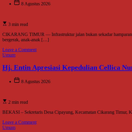
Fadel
8 Agustus 2026
Muhammad
Wanprestasi,
Kewajiban
3 min read
Rp2,085
Miliar
CIKARANG TIMUR — Infrastruktur jalan bukan sekadar hamparan yan
Disorot
bergerak, anak-anak […]
on
Leave a Comment
Bao
Umum
Umbara
dan
Hj. Entin Apresiasi Kepedulian Cellica 
Ikhtiar
Nyata
Menghadirkan
8 Agustus 2026
Infrastruktur
yang
Lebih
2 min read
Layak
bagi
BEKASI – Sekretaris Desa Cipayung, Kecamatan Cikarang Timur, Ka
Warga
Karangsari
on
Leave a Comment
Hj.
Umum