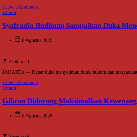
Perkuat
on
Leave a Comment
Kepedulian
Angkat
Umum
Sosial
Perjuangan
Perempuan
Syafrudin Budiman Sampaikan Duka Mendal
Pasundan,
Novel
“TEH
8 Agustus 2026
IMAH”
Resmi
Diluncurkan
2 min read
dan
Diharapkan
JAKARTA — Kabar duka menyelimuti dunia hukum dan masyarakat. H. 
Tembus
Layar
on
Leave a Comment
Lebar
Syafrudin
Umum
Budiman
Sampaikan
Gibran Didorong Maksimalkan Kewenangan
Duka
Mendalam
atas
8 Agustus 2026
Wafatnya
H.
Moh.