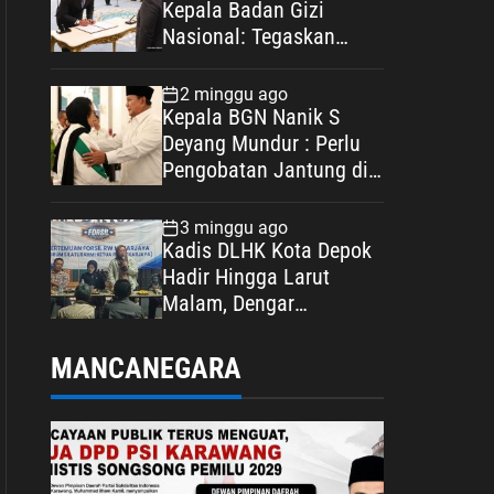
Kepala Badan Gizi
Nasional: Tegaskan
Bebas Konflik
Kepentingan
2 minggu ago
Kepala BGN Nanik S
Deyang Mundur : Perlu
Pengobatan Jantung di
Luar Negeri
3 minggu ago
Kadis DLHK Kota Depok
Hadir Hingga Larut
Malam, Dengar
Langsung Polemik
Retribusi Sampah di
MANCANEGARA
Mekarjaya