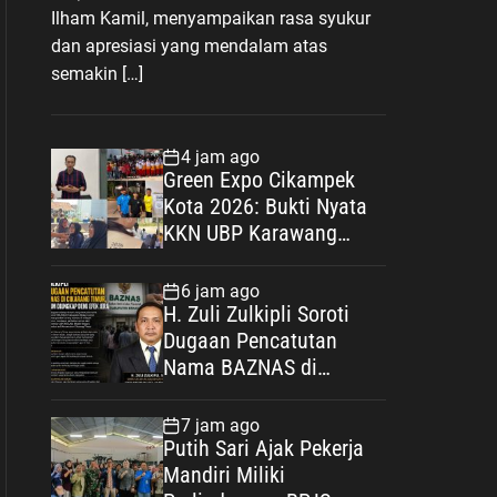
Ilham Kamil, menyampaikan rasa syukur
dan apresiasi yang mendalam atas
semakin […]
4 jam ago
Green Expo Cikampek
Kota 2026: Bukti Nyata
KKN UBP Karawang
Menginspirasi
6 jam ago
H. Zuli Zulkipli Soroti
Dugaan Pencatutan
Nama BAZNAS di
Cikarang Timur, Desak
Oknum Diungkap demi
7 jam ago
Efek Jera
Putih Sari Ajak Pekerja
Mandiri Miliki