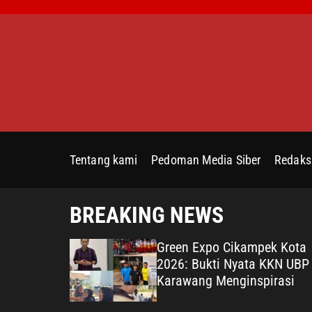
S
k
i
p
t
o
c
o
n
Tentang kami
Pedoman Media Siber
Redaks
t
e
n
BREAKING NEWS
t
 Terus
Green Expo Cikampek Kota
 PSI
2026: Bukti Nyata KKN UBP
s
Karawang Menginspirasi
029