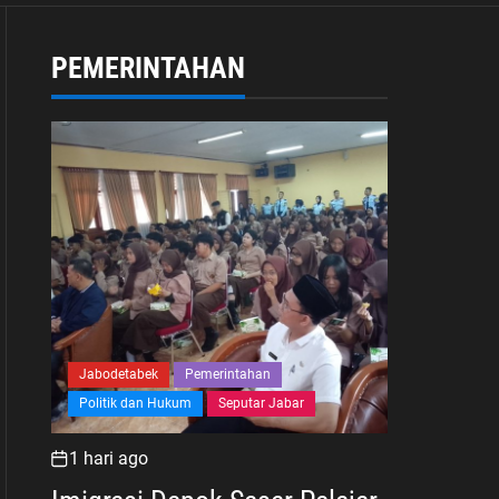
Kesejahteraan
PEMERINTAHAN
Jabodetabek
Pemerintahan
Politik dan Hukum
Seputar Jabar
1 hari ago