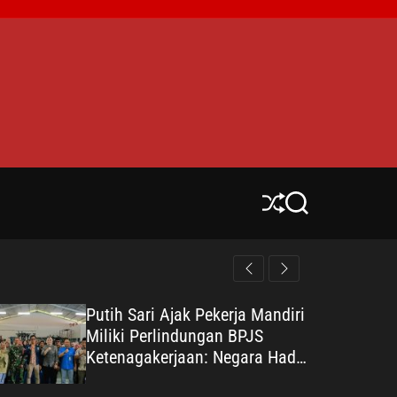
S
S
h
e
u
a
ff
r
l
c
e
h
Putih Sari Ajak Pekerja Mandiri
Miliki Perlindungan BPJS
Ketenagakerjaan: Negara Hadir
Lindungi Pekerja, Wujudkan