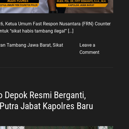
l
P
u
, Ketua Umum Fast Respon Nusantara (FRN) Counter
t
tuk “sikat habis tambang ilegal” […]
u
K
ran Tambang Jawa Barat
,
Sikat
Leave a
h
o
Comment
o
n
l
K
i
e
s
t
A
u
r
 Depok Resmi Berganti,
m
y
F
Putra Jabat Kapolres Baru
a
R
n
N
a
C
,