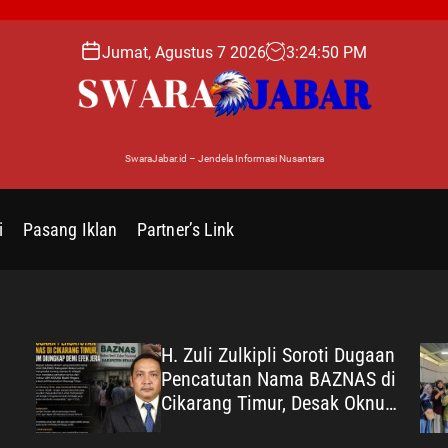
Jumat, Agustus 7 2026
3
:
24
:
51
PM
SwaraJabar.id – Jendela Informasi Nusantara
i
Pasang Iklan
Partner’s Link
H. Zuli Zulkipli Soroti Dugaan
Pencatutan Nama BAZNAS di
Cikarang Timur, Desak Oknum
Diungkap demi Efek Jera