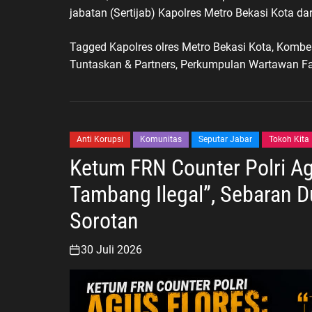
jabatan (Sertijab) Kapolres Metro Bekasi Kota d
Tagged
Kapolres olres Metro Bekasi Kota
,
Kombes
Tuntaskan & Partners
,
Perkumpulan Wartawan Fa
Anti Korupsi
Komunitas
Seputar Jabar
Tokoh Kita
Ketum FRN Counter Polri Ag
Tambang Ilegal”, Sebaran D
Sorotan
30 Juli 2026