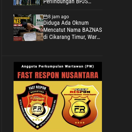
Perlindungan BPJS
Ketenagakerjaan: Negara
Hadir Lindungi Pekerja,
8 jam ago
Wujudkan Kesejahteraan
Diduga Ada Oknum
Mencatut Nama BAZNAS
di Cikarang Timur, Warga
Miskin Disebut Diminta
Uang dengan Dalih Biaya
Operasional