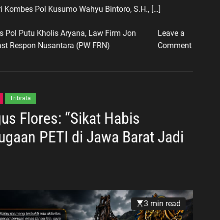
ari Kombes Pol Kusumo Wahyu Bintoro, S.H., […]
 Pol Putu Kholis Aryana
,
Law Firm Jon
Leave a
o
st Respon Nusantara (PW FRN)
Comment
n
J
o
n
Tribrata
U
us Flores: “Sikat Habis
c
a
ugaan PETI di Jawa Barat Jadi
p
k
a
n
S
3 min read
e
l