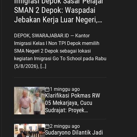
Imigrasi Depok Sasar Pelajar
SMAN 2 Depok: Waspadai
Jebakan Kerja Luar Negeri,
Poltekim Jadi Jalan Masa
DEPOK, SWARAJABAR.ID — Kantor
Depan
Imigrasi Kelas I Non TPI Depok memilih
SMA Negeri 2 Depok sebagai lokasi
kegiatan Imigrasi Go To School pada Rabu
(5/8/2026), […]
1 minggu ago
Klarifikasi Pokmas RW
05 Mekarjaya, Cucu
Sudrajat: Proyek
Drainase Selesai Sesuai
Spesifikasi
2 minggu ago
Sudaryono Dilantik Jadi