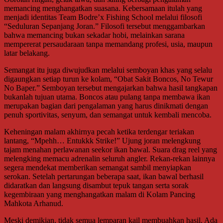
memancing menghangatkan suasana. Kebersamaan itulah yang
menjadi identitas Team Bodre’x Fishing School melalui filosofi
“Seduluran Sepanjang Joran.” Filosofi tersebut menggambarkan
bahwa memancing bukan sekadar hobi, melainkan sarana
mempererat persaudaraan tanpa memandang profesi, usia, maupun
latar belakang.
Semangat itu juga diwujudkan melalui semboyan khas yang selalu
digaungkan setiap turun ke kolam, “Obat Sakit Boncos, No Tewur
No Baper.” Semboyan tersebut mengajarkan bahwa hasil tangkapan
bukanlah tujuan utama. Boncos atau pulang tanpa membawa ikan
merupakan bagian dari pengalaman yang harus dinikmati dengan
penuh sportivitas, senyum, dan semangat untuk kembali mencoba.
Keheningan malam akhirnya pecah ketika terdengar teriakan
lantang, “Mpehh… Entukkk Strike!” Ujung joran melengkung
tajam menahan perlawanan seekor ikan bawal. Suara drag reel yang
melengking memacu adrenalin seluruh angler. Rekan-rekan lainnya
segera mendekat memberikan semangat sambil menyiapkan
serokan. Setelah pertarungan beberapa saat, ikan bawal berhasil
didaratkan dan langsung disambut tepuk tangan serta sorak
kegembiraan yang menghangatkan malam di Kolam Pancing
Mahkota Arhanud.
Meski demikian, tidak semua lemparan kail membuahkan hasil. Ada