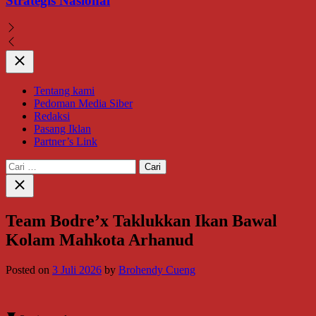
Strategis Nasional
Close
Tentang kami
Pedoman Media Siber
Redaksi
Pasang Iklan
Partner’s Link
Cari
untuk:
Close
search
Team Bodre’x Taklukkan Ikan Bawal
Kolam Mahkota Arhanud
Posted on
3 Juli 2026
by
Brohendy Cueng