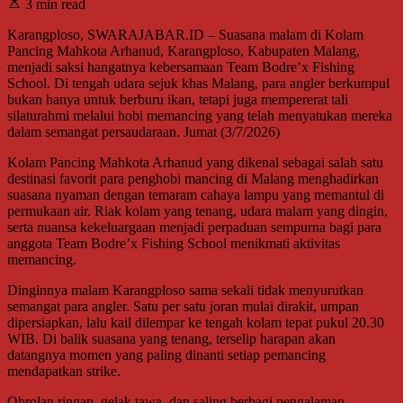
3 min read
Karangploso, SWARAJABAR.ID – Suasana malam di Kolam
Pancing Mahkota Arhanud, Karangploso, Kabupaten Malang,
menjadi saksi hangatnya kebersamaan Team Bodre’x Fishing
School. Di tengah udara sejuk khas Malang, para angler berkumpul
bukan hanya untuk berburu ikan, tetapi juga mempererat tali
silaturahmi melalui hobi memancing yang telah menyatukan mereka
dalam semangat persaudaraan. Jumat (3/7/2026)
Kolam Pancing Mahkota Arhanud yang dikenal sebagai salah satu
destinasi favorit para penghobi mancing di Malang menghadirkan
suasana nyaman dengan temaram cahaya lampu yang memantul di
permukaan air. Riak kolam yang tenang, udara malam yang dingin,
serta nuansa kekeluargaan menjadi perpaduan sempurna bagi para
anggota Team Bodre’x Fishing School menikmati aktivitas
memancing.
Dinginnya malam Karangploso sama sekali tidak menyurutkan
semangat para angler. Satu per satu joran mulai dirakit, umpan
dipersiapkan, lalu kail dilempar ke tengah kolam tepat pukul 20.30
WIB. Di balik suasana yang tenang, terselip harapan akan
datangnya momen yang paling dinanti setiap pemancing
mendapatkan strike.
Obrolan ringan, gelak tawa, dan saling berbagi pengalaman