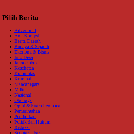
Pilih Berita
Advertorial
Anti Korupsi
Berita Daerah
Budaya & Sejarah
Ekonomi & Bisnis
Info Desa
Jabodetabek
Kesehatan
Komunitas
Kriminal
Mancanegara
Militer
Nasional
Olahraga
Opini & Suara Pembaca
Pemerintahan
Pendidikan
Politik dan Hukum
Redaksi
Seputar Jabar