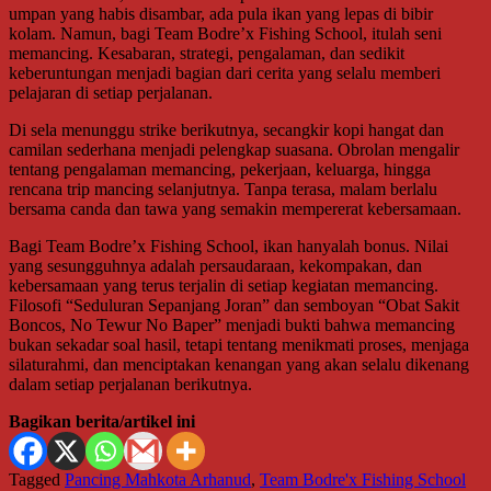
umpan yang habis disambar, ada pula ikan yang lepas di bibir
kolam. Namun, bagi Team Bodre’x Fishing School, itulah seni
memancing. Kesabaran, strategi, pengalaman, dan sedikit
keberuntungan menjadi bagian dari cerita yang selalu memberi
pelajaran di setiap perjalanan.
Di sela menunggu strike berikutnya, secangkir kopi hangat dan
camilan sederhana menjadi pelengkap suasana. Obrolan mengalir
tentang pengalaman memancing, pekerjaan, keluarga, hingga
rencana trip mancing selanjutnya. Tanpa terasa, malam berlalu
bersama canda dan tawa yang semakin mempererat kebersamaan.
Bagi Team Bodre’x Fishing School, ikan hanyalah bonus. Nilai
yang sesungguhnya adalah persaudaraan, kekompakan, dan
kebersamaan yang terus terjalin di setiap kegiatan memancing.
Filosofi “Seduluran Sepanjang Joran” dan semboyan “Obat Sakit
Boncos, No Tewur No Baper” menjadi bukti bahwa memancing
bukan sekadar soal hasil, tetapi tentang menikmati proses, menjaga
silaturahmi, dan menciptakan kenangan yang akan selalu dikenang
dalam setiap perjalanan berikutnya.
Bagikan berita/artikel ini
Tagged
Pancing Mahkota Arhanud
,
Team Bodre'x Fishing School