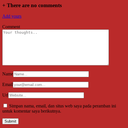
+
There are no comments
Add yours
Comment
Name
Email
Url
Simpan nama, email, dan situs web saya pada peramban ini
untuk komentar saya berikutnya.