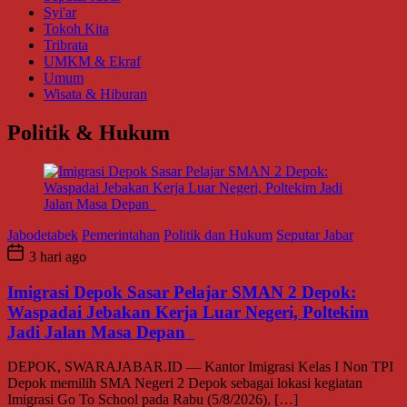
Syi'ar
Tokoh Kita
Tribrata
UMKM & Ekraf
Umum
Wisata & Hiburan
Politik & Hukum
Jabodetabek
Pemerintahan
Politik dan Hukum
Seputar Jabar
3 hari ago
Imigrasi Depok Sasar Pelajar SMAN 2 Depok:
Waspadai Jebakan Kerja Luar Negeri, Poltekim
Jadi Jalan Masa Depan
DEPOK, SWARAJABAR.ID — Kantor Imigrasi Kelas I Non TPI
Depok memilih SMA Negeri 2 Depok sebagai lokasi kegiatan
Imigrasi Go To School pada Rabu (5/8/2026), […]