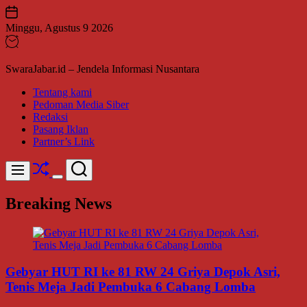
Skip
to
Minggu, Agustus 9 2026
content
SwaraJabar.id – Jendela Informasi Nusantara
Tentang kami
Pedoman Media Siber
Redaksi
Pasang Iklan
Partner’s Link
Shuffle
Search
Menu
Switch
color
Breaking News
mode
Gebyar HUT RI ke 81 RW 24 Griya Depok Asri,
Tenis Meja Jadi Pembuka 6 Cabang Lomba