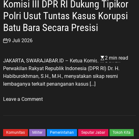
Komisi III DPR RI Dukung Tipikor
D
y
r
e
e
a
g
Polri Usut Tuntas Kasus Korupsi
r
n
k
i
i
g
Batu Bara Secara Presisi
H
F
a
u
o
r
9 Juli 2026
n
r
L
i
k
a
d
2 min read
a
JAKARTA, SWARAJABAR.ID – Ketua Komisi III Dewan
n
i
b
Perwakilan Rakyat Republik Indonesia (DPR RI) Dr. H.
g
M
i
Habiburokhman, S.H., M.H., menyatakan sikap resmi
s
e
&
lembaganya terkait penanganan kasus […]
u
k
P
n
a
e
o
Leave a Comment
g
r
n
n
P
j
g
K
o
a
u
o
l
y
r
m
e
Komunitas
Militer
Pemerintahan
Seputar Jabar
Tokoh Kita
a
u
i