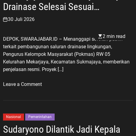
Drainase Selesai Sesuai
i
D
Spesifikasi
30 Juli 2026
e
p
2 min read
o
DEPOK, SWARAJABAR.ID – Menanggapi sorotan publik
k
terkait pembangunan saluran drainase lingkungan,
S
Pengurus Kelompok Masyarakat (Pokmas) RW 05
a
Kelurahan Mekarjaya, Kecamatan Sukmajaya, memberikan
s
penjelasan resmi. Proyek […]
a
r
o
Leave a Comment
P
n
e
K
l
l
a
a
Nasional
Pemerintahan
j
r
Sudaryono Dilantik Jadi Kepala
a
i
r