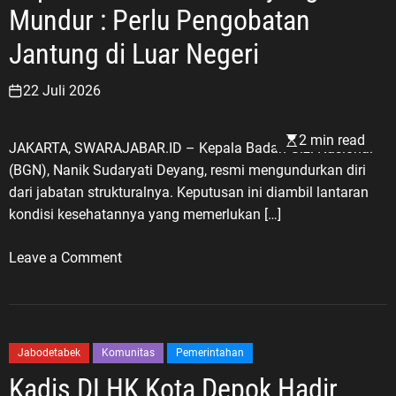
a
k
y
Mundur : Perlu Pengobatan
i
a
o
J
Jantung di Luar Negeri
r
n
e
j
o
b
22 Juli 2026
a
D
a
y
i
k
a
2 min read
l
JAKARTA, SWARAJABAR.ID – Kepala Badan Gizi Nasional
a
,
a
(BGN), Nanik Sudaryati Deyang, resmi mengundurkan diri
n
C
n
dari jabatan strukturalnya. Keputusan ini diambil lantaran
K
u
t
kondisi kesehatannya yang memerlukan […]
e
c
i
r
u
k
o
Leave a Comment
j
S
J
n
a
u
a
K
L
d
d
e
u
r
i
p
a
Jabodetabek
Komunitas
Pemerintahan
a
K
a
r
Kadis DLHK Kota Depok Hadir
j
e
l