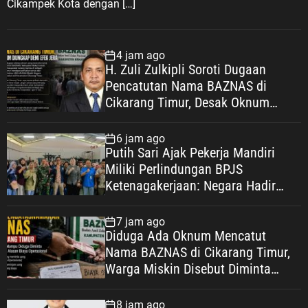
Cikampek Kota dengan […]
n
g
s
4 jam ago
a
H. Zuli Zulkipli Soroti Dugaan
a
Pencatutan Nama BAZNAS di
n
Cikarang Timur, Desak Oknum
Diungkap demi Efek Jera
6 jam ago
Putih Sari Ajak Pekerja Mandiri
Miliki Perlindungan BPJS
Ketenagakerjaan: Negara Hadir
Lindungi Pekerja, Wujudkan
Kesejahteraan
7 jam ago
Diduga Ada Oknum Mencatut
Nama BAZNAS di Cikarang Timur,
Warga Miskin Disebut Diminta
Uang dengan Dalih Biaya
Operasional
8 jam ago