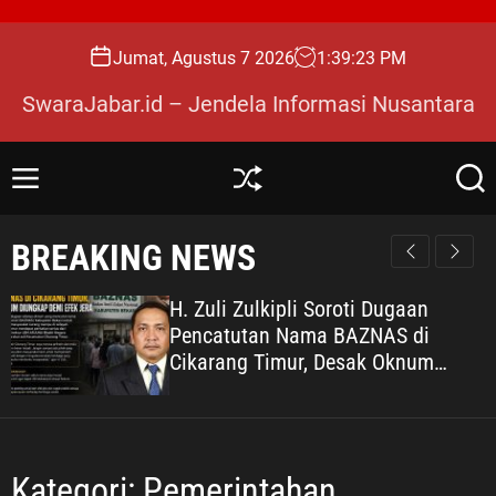
S
k
Jumat, Agustus 7 2026
1
:
39
:
24
PM
i
p
SwaraJabar.id – Jendela Informasi Nusantara
t
o
c
M
S
S
o
e
h
e
n
u
a
n
BREAKING NEWS
u
ff
r
t
l
c
e
e
h
H. Zuli Zulkipli Soroti Dugaan
n
Pencatutan Nama BAZNAS di
t
Cikarang Timur, Desak Oknum
Diungkap demi Efek Jera
Kategori:
Pemerintahan