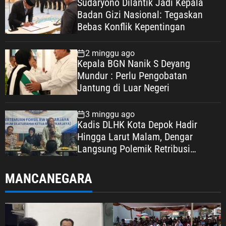
Sudaryono Dilantik Jadi Kepala
a
d
Badan Gizi Nasional: Tegaskan
n
i
Bebas Konflik Kepentingan
,
D
M
e
2 minggu ago
e
p
Kepala BGN Nanik S Deyang
l
o
Mundur : Perlu Pengobatan
a
k
Jantung di Luar Negeri
l
D
u
i
3 minggu ago
i
h
Kadis DLHK Kota Depok Hadir
K
e
Hingga Larut Malam, Dengar
o
n
Langsung Polemik Retribusi
m
t
Sampah di Mekarjaya
u
i
MANCANEGARA
n
k
i
a
k
n
a
S