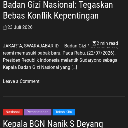
f
Badan Gizi Nasional: Tegaskan
S
i
Bebas Konflik Kepentingan
M
k
A
a
23 Juli 2026
N
s
2
i
D
2 min read
P
JAKARTA, SWARAJABAR.ID – Badan Gizi Nasional (BGN)
e
o
resmi memasuki babak baru. Pada Rabu, (22/07/2026),
p
k
Presiden Republik Indonesia melantik Sudaryono sebagai
o
m
Kepala Badan Gizi Nasional yang […]
k
a
:
s
o
Leave a Comment
W
R
n
a
W
S
s
0
u
p
5
d
Nasional
Pemerintahan
Tokoh Kita
a
M
a
Kepala BGN Nanik S Deyang
d
e
r