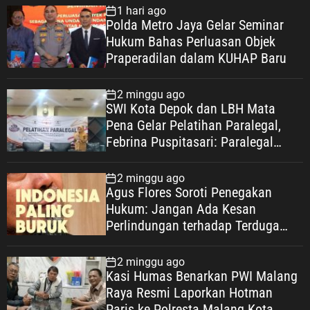
1 hari ago
Polda Metro Jaya Gelar Seminar
Hukum Bahas Perluasan Objek
Praperadilan dalam KUHAP Baru
2 minggu ago
SWI Kota Depok dan LBH Mata
Pena Gelar Pelatihan Paralegal,
Febrina Puspitasari: Paralegal
Garda Terdepan Perluas Akses
Keadilan Warga Depok
2 minggu ago
Agus Flores Soroti Penegakan
Hukum: Jangan Ada Kesan
Perlindungan terhadap Terduga
Korupsi, Kepercayaan Publik
Dipertaruhkan
2 minggu ago
Kasi Humas Benarkan PWI Malang
Raya Resmi Laporkan Hotman
Paris ke Polresta Malang Kota