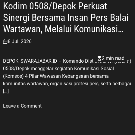
m
Kodim 0508/Depok Perkuat
,
s
s
i
D
L
i
Sinergi Bersama Insan Pers Balai
k
o
i
I
R
r
Wartawan, Melalui Komunikasi
n
I
e
o
g
I
Sosial 4 Pilar Kebangsaan
t
n
8 Juli 2026
k
D
r
g
u
P
i
P
n
2 min read
R
DEPOK, SWARAJABAR.ID – Komando Distrik Militer (Kodim)
b
e
g
R
0508/Depok menggelar kegiatan Komunikasi Sosial
u
r
a
I
(Komsos) 4 Pilar Wawasan Kebangsaan bersama
s
b
n
D
komunitas wartawan, organisasi profesi pers, serta berbagai
i
a
:
u
[…]
S
i
B
k
a
k
a
u
o
Leave a Comment
m
a
n
n
n
p
n
g
g
K
a
M
u
T
o
h
e
n
i