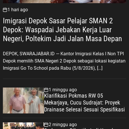
u
o
s
,
i
B
a
1 hari ago
W
a
s
a
n
i
Imigrasi Depok Sasar Pelajar SMAN 2
l
r
P
s
Depok: Waspadai Jebakan Kerja Luar
a
e
a
S
Negeri, Poltekim Jadi Jalan Masa Depan
r
t
e
s
a
c
B
DEPOK, SWARAJABAR.ID — Kantor Imigrasi Kelas I Non TPI
K
a
a
Depok memilih SMA Negeri 2 Depok sebagai lokasi kegiatan
e
r
l
Imigrasi Go To School pada Rabu (5/8/2026), […]
b
a
a
e
P
i
r
r
W
a
1 minggu ago
e
Klarifikasi Pokmas RW 05
a
g
s
Mekarjaya, Cucu Sudrajat: Proyek
r
a
i
Drainase Selesai Sesuai Spesifikasi
t
m
s
a
a
i
w
2 minggu ago
n