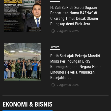
Putih Sari Ajak Pekerja Mandiri
Miliki Perlindungan BPJS
Ketenagakerjaan: Negara Hadir
Lindungi Pekerja, Wujudkan
Kesejahteraan
7 Agustus 2026
Umum
Diduga Ada Oknum Mencatut Nama
BAZNAS di Cikarang Timur, Warga
Miskin Disebut Diminta Uang
dengan Dalih Biaya Operasional
7 Agustus 2026
Umum
EKONOMI & BISNIS
Langkah Cepat Bupati Karawang