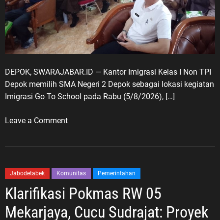
DEPOK, SWARAJABAR.ID — Kantor Imigrasi Kelas I Non TPI
Depok memilih SMA Negeri 2 Depok sebagai lokasi kegiatan
Imigrasi Go To School pada Rabu (5/8/2026), […]
o
Leave a Comment
n
I
m
i
Jabodetabek
Komunitas
Pemerintahan
g
Klarifikasi Pokmas RW 05
r
a
Mekarjaya, Cucu Sudrajat: Proyek
s