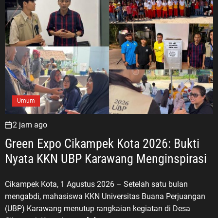
s
e
i
m
S
e
o
n
s
t
i
a
a
r
l
a
Umum
4
P
2 jam ago
i
l
Green Expo Cikampek Kota 2026: Bukti
a
Nyata KKN UBP Karawang Menginspirasi
r
K
Cikampek Kota, 1 Agustus 2026 – Setelah satu bulan
e
mengabdi, mahasiswa KKN Universitas Buana Perjuangan
b
(UBP) Karawang menutup rangkaian kegiatan di Desa
a