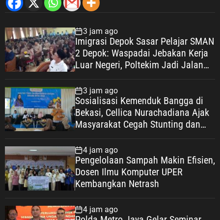
3 jam ago
Imigrasi Depok Sasar Pelajar SMAN
2 Depok: Waspadai Jebakan Kerja
Luar Negeri, Poltekim Jadi Jalan
Masa Depan
3 jam ago
Sosialisasi Kemenduk Bangga di
Bekasi, Cellica Nurachadiana Ajak
Masyarakat Cegah Stunting dan
Wujudkan Keluarga Berkualitas
4 jam ago
Pengelolaan Sampah Makin Efisien,
Dosen Ilmu Komputer UPER
Kembangkan Netrash
4 jam ago
Polda Metro Jaya Gelar Seminar