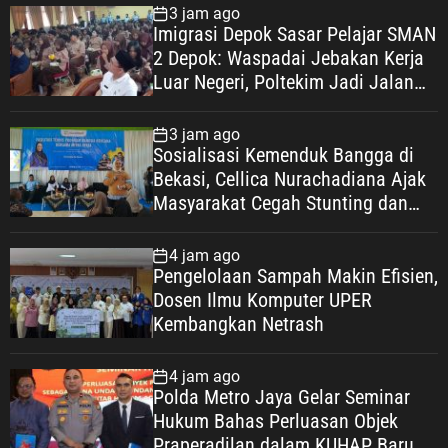
3 jam ago
Imigrasi Depok Sasar Pelajar SMAN
2 Depok: Waspadai Jebakan Kerja
Luar Negeri, Poltekim Jadi Jalan
Masa Depan
3 jam ago
Sosialisasi Kemenduk Bangga di
Bekasi, Cellica Nurachadiana Ajak
Masyarakat Cegah Stunting dan
Wujudkan Keluarga Berkualitas
4 jam ago
Pengelolaan Sampah Makin Efisien,
Dosen Ilmu Komputer UPER
Kembangkan Netrash
4 jam ago
Polda Metro Jaya Gelar Seminar
Hukum Bahas Perluasan Objek
Praperadilan dalam KUHAP Baru