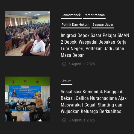
Masa Depan
6 Agustus 2026
Umum
Sosialisasi Kemenduk Bangga di
Bekasi, Cellica Nurachadiana Ajak
Masyarakat Cegah Stunting dan
Wujudkan Keluarga Berkualitas
6 Agustus 2026
Advertorial
Nasional
Pendidikan
Pengelolaan Sampah Makin Efisien,
Dosen Ilmu Komputer UPER
Kembangkan Netrash
6 Agustus 2026