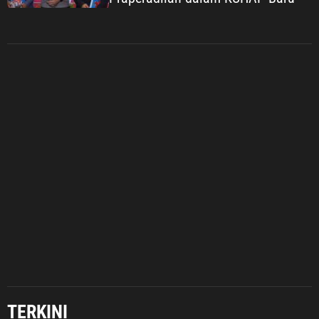
Jabodetabek
Pemerintahan
Politik Dan Hukum
Seputar Jabar
Imigrasi Depok Sasar Pelajar SMAN
2 Depok: Waspadai Jebakan Kerja
TERKINI
Luar Negeri, Poltekim Jadi Jalan