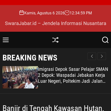
S
k
Kamis, Agustus 6 2026
12
:
35
:
01
PM
i
p
SwaraJabar.id – Jendela Informasi Nusantara
t
o
c
M
S
S
o
e
h
e
n
u
a
n
BREAKING NEWS
u
ff
r
t
l
c
e
e
h
Imigrasi Depok Sasar Pelajar SMAN
n
2 Depok: Waspadai Jebakan Kerja
t
Luar Negeri, Poltekim Jadi Jalan
Masa Depan
Banjir di Tengah Kawasan Hutan,