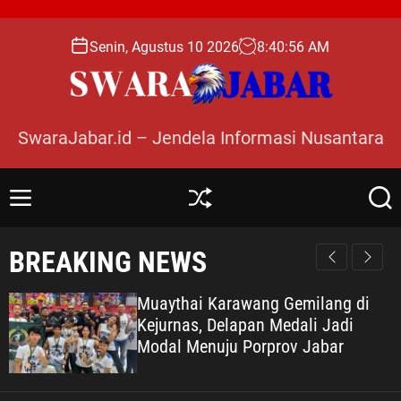
S
k
Senin, Agustus 10 2026
8
:
40
:
57
AM
i
p
t
o
SwaraJabar.id – Jendela Informasi Nusantara
c
o
n
M
S
S
t
e
h
e
e
n
u
a
BREAKING NEWS
n
u
ff
r
l
c
t
e
h
Muaythai Karawang Gemilang di
Kejurnas, Delapan Medali Jadi
Modal Menuju Porprov Jabar