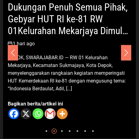
ungan Penuh Semua Pihak,
Kabupaten Bekasi
10 Agustus 2026
Ekonomi & B
yar HUT RI ke-81 RW
The J
lurahan Mekarjaya Dimulai
Umum
Bran
gan Sepakbola Usia SD
i ago
Dari Galuh Mas, PSI Karawang
1 mingg
Teguhkan Kepedulian: Berbagi
 SWARAJABAR.ID — RW 01 Kelurahan
Beras, Menguatkan Kebersamaan
aya, Kecamatan Sukmajaya, Kota Depok,
BOGOR, S
10 Agustus 2026
enggarakan rangkaian kegiatan memperingati
Bogor kem
merdekaan RI ke-81 dengan mengusung tema:
2026 untu
ia Berdaulat, Adil, […]
tersebut d
 berita/artikel ini
Bagikan be