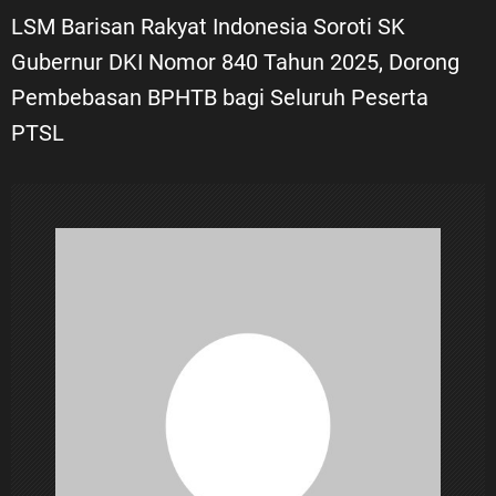
i
LSM Barisan Rakyat Indonesia Soroti SK
Gubernur DKI Nomor 840 Tahun 2025, Dorong
g
Pembebasan BPHTB bagi Seluruh Peserta
a
PTSL
s
i
p
o
s