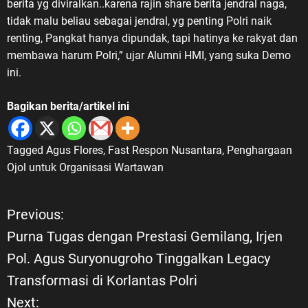
berita yg diviralkan..karena rajin share berita jendral naga,
tidak malu beliau sebagai jendral, yg penting Polri naik
renting, Pangkat hanya dipundak, tapi hatinya ke rakyat dan
membawa harum Polri,” ujar Alumni HMI, yang suka Demo
ini.
Bagikan berita/artikel ini
Tagged
Agus Flores
,
Fast Respon Nusantara
,
Penghargaan
Ojol untuk Organisasi Wartawan
Previous:
N
Purna Tugas dengan Prestasi Gemilang, Irjen
a
Pol. Agus Suryonugroho Tinggalkan Legacy
Transformasi di Korlantas Polri
v
Next: