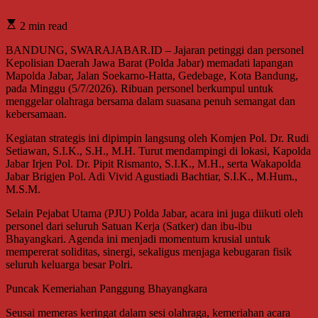
2 min read
BANDUNG, SWARAJABAR.ID – Jajaran petinggi dan personel
Kepolisian Daerah Jawa Barat (Polda Jabar) memadati lapangan
Mapolda Jabar, Jalan Soekarno-Hatta, Gedebage, Kota Bandung,
pada Minggu (5/7/2026). Ribuan personel berkumpul untuk
menggelar olahraga bersama dalam suasana penuh semangat dan
kebersamaan.
Kegiatan strategis ini dipimpin langsung oleh Komjen Pol. Dr. Rudi
Setiawan, S.I.K., S.H., M.H. Turut mendampingi di lokasi, Kapolda
Jabar Irjen Pol. Dr. Pipit Rismanto, S.I.K., M.H., serta Wakapolda
Jabar Brigjen Pol. Adi Vivid Agustiadi Bachtiar, S.I.K., M.Hum.,
M.S.M.
Selain Pejabat Utama (PJU) Polda Jabar, acara ini juga diikuti oleh
personel dari seluruh Satuan Kerja (Satker) dan ibu-ibu
Bhayangkari. Agenda ini menjadi momentum krusial untuk
mempererat soliditas, sinergi, sekaligus menjaga kebugaran fisik
seluruh keluarga besar Polri.
Puncak Kemeriahan Panggung Bhayangkara
Seusai memeras keringat dalam sesi olahraga, kemeriahan acara