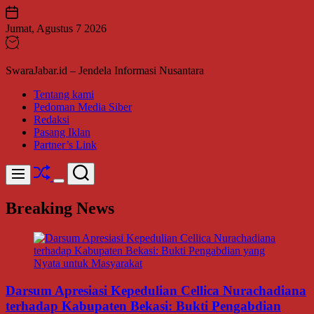
Skip
to
Jumat, Agustus 7 2026
content
SwaraJabar.id – Jendela Informasi Nusantara
Tentang kami
Pedoman Media Siber
Redaksi
Pasang Iklan
Partner’s Link
Shuffle
Search
Menu
Switch
color
Breaking News
mode
Darsum Apresiasi Kepedulian Cellica Nurachadiana
terhadap Kabupaten Bekasi: Bukti Pengabdian