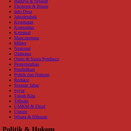
Budaya & Sejarah
Ekonomi & Bisnis
Info Desa
Jabodetabek
Kesehatan
Komunitas
Kriminal
Mancanegara
Militer
Nasional
Olahraga
Opini & Suara Pembaca
Pemerintahan
Pendidikan
Politik dan Hukum
Redaksi
Seputar Jabar
Syi'ar
Tokoh Kita
Tribrata
UMKM & Ekraf
Umum
Wisata & Hiburan
Politik & Hukum