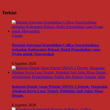
Terkini
Umum
Darsum Apresiasi Kepedulian Cellica Nurachadiana
terhadap Kabupaten Bekasi: Bukti Pengabdian yang
Nyata untuk Masyarakat
6 Agustus 2026
Jabodetabek
Pemerintahan
Politik dan Hukum
Seputar Jabar
Imigrasi Depok Sasar Pelajar SMAN 2 Depok: Waspadai
Jebakan Kerja Luar Negeri, Poltekim Jadi Jalan Masa
Depan
6 Agustus 2026