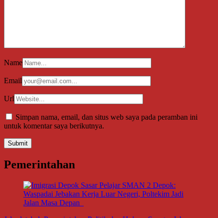
Name
Email
Url
Simpan nama, email, dan situs web saya pada peramban ini
untuk komentar saya berikutnya.
Pemerintahan