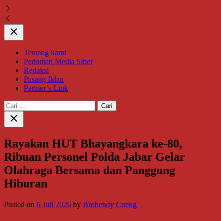
Close
Tentang kami
Pedoman Media Siber
Redaksi
Pasang Iklan
Partner’s Link
Cari
untuk:
Close
search
Rayakan HUT Bhayangkara ke-80,
Ribuan Personel Polda Jabar Gelar
Olahraga Bersama dan Panggung
Hiburan
Posted on
6 Juli 2026
by
Brohendy Cueng