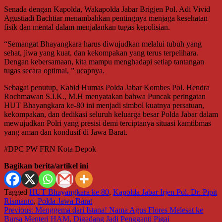
Senada dengan Kapolda, Wakapolda Jabar Brigjen Pol. Adi Vivid
Agustiadi Bachtiar menambahkan pentingnya menjaga kesehatan
fisik dan mental dalam menjalankan tugas kepolisian.
“Semangat Bhayangkara harus diwujudkan melalui tubuh yang
sehat, jiwa yang kuat, dan kekompakan yang terus terpelihara.
Dengan kebersamaan, kita mampu menghadapi setiap tantangan
tugas secara optimal, ” ucapnya.
Sebagai penutup, Kabid Humas Polda Jabar Kombes Pol. Hendra
Rochmawan S.I.K., M.H menyatakan bahwa Puncak peringatan
HUT Bhayangkara ke-80 ini menjadi simbol kuatnya persatuan,
kekompakan, dan dedikasi seluruh keluarga besar Polda Jabar dalam
mewujudkan Polri yang presisi demi terciptanya situasi kamtibmas
yang aman dan kondusif di Jawa Barat.
#DPC PW FRN Kota Depok
Bagikan berita/artikel ini
Tagged
HUT Bhayangkara ke 80
,
Kapolda Jabar Irjen Pol. Dr. Pipit
Rismanto
,
Polda Jawa Barat
Navigasi
Previous:
Menggema dari Istana! Nama Agus Flores Melesat ke
Bursa Menteri HAM, Digadang Jadi Pengganti Pigai