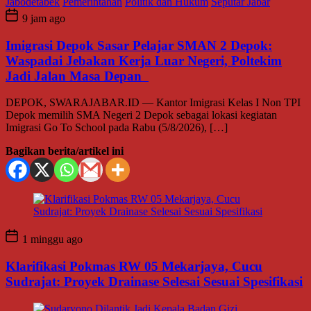
Jabodetabek
Pemerintahan
Politik dan Hukum
Seputar Jabar
9 jam ago
Imigrasi Depok Sasar Pelajar SMAN 2 Depok:
Waspadai Jebakan Kerja Luar Negeri, Poltekim
Jadi Jalan Masa Depan
DEPOK, SWARAJABAR.ID — Kantor Imigrasi Kelas I Non TPI
Depok memilih SMA Negeri 2 Depok sebagai lokasi kegiatan
Imigrasi Go To School pada Rabu (5/8/2026), […]
Bagikan berita/artikel ini
1 minggu ago
Klarifikasi Pokmas RW 05 Mekarjaya, Cucu
Sudrajat: Proyek Drainase Selesai Sesuai Spesifikasi