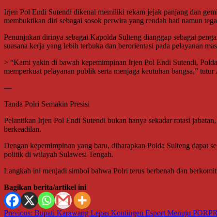
Irjen Pol Endi Sutendi dikenal memiliki rekam jejak panjang dan gem
membuktikan diri sebagai sosok perwira yang rendah hati namun teg
Penunjukan dirinya sebagai Kapolda Sulteng dianggap sebagai pengaku
suasana kerja yang lebih terbuka dan berorientasi pada pelayanan mas
> “Kami yakin di bawah kepemimpinan Irjen Pol Endi Sutendi, Polda S
memperkuat pelayanan publik serta menjaga keutuhan bangsa,” tutur
—
Tanda Polri Semakin Presisi
Pelantikan Irjen Pol Endi Sutendi bukan hanya sekadar rotasi jabatan
berkeadilan.
Dengan kepemimpinan yang baru, diharapkan Polda Sulteng dapat sema
politik di wilayah Sulawesi Tengah.
Langkah ini menjadi simbol bahwa Polri terus berbenah dan berkomit
Bagikan berita/artikel ini
Navigasi
Previous:
Bupati Karawang Lepas Kontingen Esport Menuju PORPR