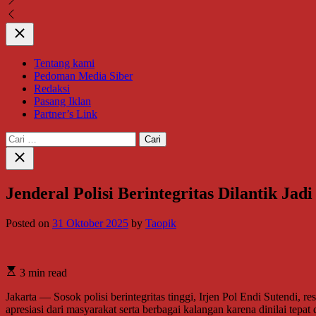
Close
Tentang kami
Pedoman Media Siber
Redaksi
Pasang Iklan
Partner’s Link
Cari
untuk:
Close
search
Jenderal Polisi Berintegritas Dilantik Jad
Posted on
31 Oktober 2025
by
Taopik
3 min read
Jakarta — Sosok polisi berintegritas tinggi, Irjen Pol Endi Sutendi
apresiasi dari masyarakat serta berbagai kalangan karena dinilai tepat