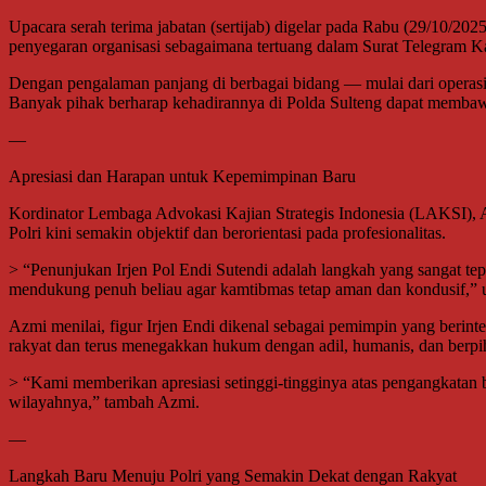
Upacara serah terima jabatan (sertijab) digelar pada Rabu (29/10/202
penyegaran organisasi sebagaimana tertuang dalam Surat Telegram 
Dengan pengalaman panjang di berbagai bidang — mulai dari operasion
Banyak pihak berharap kehadirannya di Polda Sulteng dapat membaw
—
Apresiasi dan Harapan untuk Kepemimpinan Baru
Kordinator Lembaga Advokasi Kajian Strategis Indonesia (LAKSI), 
Polri kini semakin objektif dan berorientasi pada profesionalitas.
> “Penunjukan Irjen Pol Endi Sutendi adalah langkah yang sangat t
mendukung penuh beliau agar kamtibmas tetap aman dan kondusif,” u
Azmi menilai, figur Irjen Endi dikenal sebagai pemimpin yang berint
rakyat dan terus menegakkan hukum dengan adil, humanis, dan berpi
> “Kami memberikan apresiasi setinggi-tingginya atas pengangkatan 
wilayahnya,” tambah Azmi.
—
Langkah Baru Menuju Polri yang Semakin Dekat dengan Rakyat