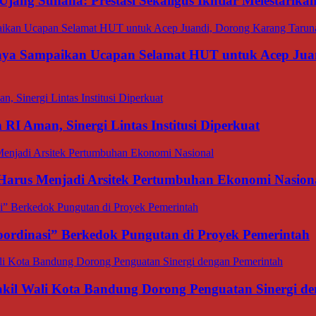
Ujang Suhana: Prestasi Sekaligus Ikhtiar Melestarik
aya Sampaikan Ucapan Selamat HUT untuk Acep Juan
I Aman, Sinergi Lintas Institusi Diperkuat
 Harus Menjadi Arsitek Pertumbuhan Ekonomi Nasion
ordinasi” Berkedok Pungutan di Proyek Pemerintah
il Wali Kota Bandung Dorong Penguatan Sinergi de