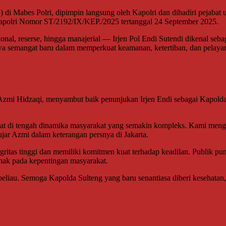
5) di Mabes Polri, dipimpin langsung oleh Kapolri dan dihadiri pejabat
Kapolri Nomor ST/2192/IX/KEP./2025 tertanggal 24 September 2025.
al, reserse, hingga manajerial — Irjen Pol Endi Sutendi dikenal sebag
a semangat baru dalam memperkuat keamanan, ketertiban, dan pelayan
Azmi Hidzaqi, menyambut baik penunjukan Irjen Endi sebagai Kapold
epat di tengah dinamika masyarakat yang semakin kompleks. Kami meng
jar Azmi dalam keterangan persnya di Jakarta.
egritas tinggi dan memiliki komitmen kuat terhadap keadilan. Publik 
hak pada kepentingan masyarakat.
beliau. Semoga Kapolda Sulteng yang baru senantiasa diberi kesehatan