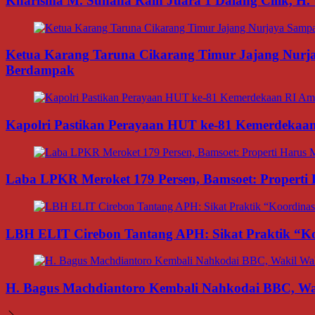
Kharisma M. Suhana Raih Juara 1 Dalang Cilik, H. 
Ketua Karang Taruna Cikarang Timur Jajang Nurj
Berdampak
Kapolri Pastikan Perayaan HUT ke-81 Kemerdekaan R
Laba LPKR Meroket 179 Persen, Bamsoet: Properti
LBH ELIT Cirebon Tantang APH: Sikat Praktik “Ko
H. Bagus Machdiantoro Kembali Nahkodai BBC, Wak