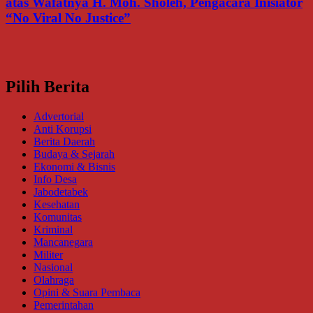
atas Wafatnya H. Moh. Sholeh, Pengacara Inisiator
“No Viral No Justice”
Pilih Berita
Advertorial
Anti Korupsi
Berita Daerah
Budaya & Sejarah
Ekonomi & Bisnis
Info Desa
Jabodetabek
Kesehatan
Komunitas
Kriminal
Mancanegara
Militer
Nasional
Olahraga
Opini & Suara Pembaca
Pemerintahan