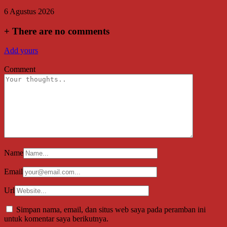
6 Agustus 2026
+
There are no comments
Add yours
Comment
Name
Email
Url
Simpan nama, email, dan situs web saya pada peramban ini
untuk komentar saya berikutnya.