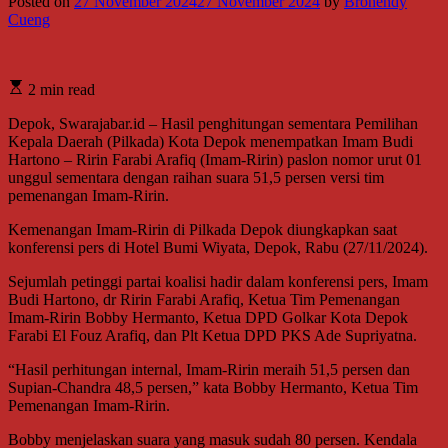
Posted on
27 November 2024
27 November 2024
by
Brohendy
Cueng
2 min read
Depok, Swarajabar.id – Hasil penghitungan sementara Pemilihan
Kepala Daerah (Pilkada) Kota Depok menempatkan Imam Budi
Hartono – Ririn Farabi Arafiq (Imam-Ririn) paslon nomor urut 01
unggul sementara dengan raihan suara 51,5 persen versi tim
pemenangan Imam-Ririn.
Kemenangan Imam-Ririn di Pilkada Depok diungkapkan saat
konferensi pers di Hotel Bumi Wiyata, Depok, Rabu (27/11/2024).
Sejumlah petinggi partai koalisi hadir dalam konferensi pers, Imam
Budi Hartono, dr Ririn Farabi Arafiq, Ketua Tim Pemenangan
Imam-Ririn Bobby Hermanto, Ketua DPD Golkar Kota Depok
Farabi El Fouz Arafiq, dan Plt Ketua DPD PKS Ade Supriyatna.
“Hasil perhitungan internal, Imam-Ririn meraih 51,5 persen dan
Supian-Chandra 48,5 persen,” kata Bobby Hermanto, Ketua Tim
Pemenangan Imam-Ririn.
Bobby menjelaskan suara yang masuk sudah 80 persen. Kendala