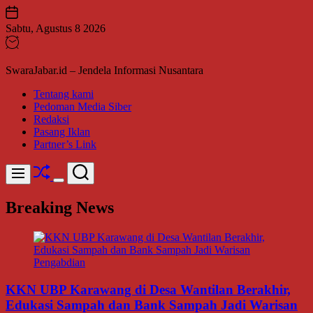
Skip
to
Sabtu, Agustus 8 2026
content
SwaraJabar.id – Jendela Informasi Nusantara
Tentang kami
Pedoman Media Siber
Redaksi
Pasang Iklan
Partner’s Link
Shuffle
Search
Menu
Switch
color
Breaking News
mode
KKN UBP Karawang di Desa Wantilan Berakhir,
Edukasi Sampah dan Bank Sampah Jadi Warisan