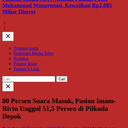
Muhammad Wanprestasi, Kewajiban Rp2,085
Miliar Disorot
Close
Tentang kami
Pedoman Media Siber
Redaksi
Pasang Iklan
Partner’s Link
Cari
untuk:
Close
search
80 Persen Suara Masuk, Paslon Imam-
Ririn Unggul 51,5 Persen di Pilkada
Depok