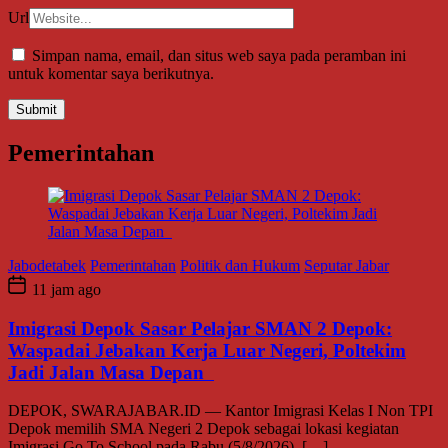
Url
Simpan nama, email, dan situs web saya pada peramban ini
untuk komentar saya berikutnya.
Pemerintahan
Jabodetabek
Pemerintahan
Politik dan Hukum
Seputar Jabar
11 jam ago
Imigrasi Depok Sasar Pelajar SMAN 2 Depok:
Waspadai Jebakan Kerja Luar Negeri, Poltekim
Jadi Jalan Masa Depan
DEPOK, SWARAJABAR.ID — Kantor Imigrasi Kelas I Non TPI
Depok memilih SMA Negeri 2 Depok sebagai lokasi kegiatan
Imigrasi Go To School pada Rabu (5/8/2026), […]