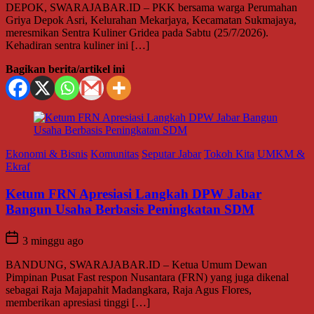
DEPOK, SWARAJABAR.ID – PKK bersama warga Perumahan
Griya Depok Asri, Kelurahan Mekarjaya, Kecamatan Sukmajaya,
meresmikan Sentra Kuliner Gridea pada Sabtu (25/7/2026).
Kehadiran sentra kuliner ini […]
Bagikan berita/artikel ini
Ekonomi & Bisnis
Komunitas
Seputar Jabar
Tokoh Kita
UMKM &
Ekraf
Ketum FRN Apresiasi Langkah DPW Jabar
Bangun Usaha Berbasis Peningkatan SDM
3 minggu ago
BANDUNG, SWARAJABAR.ID – Ketua Umum Dewan
Pimpinan Pusat Fast respon Nusantara (FRN) yang juga dikenal
sebagai Raja Majapahit Madangkara, Raja Agus Flores,
memberikan apresiasi tinggi […]