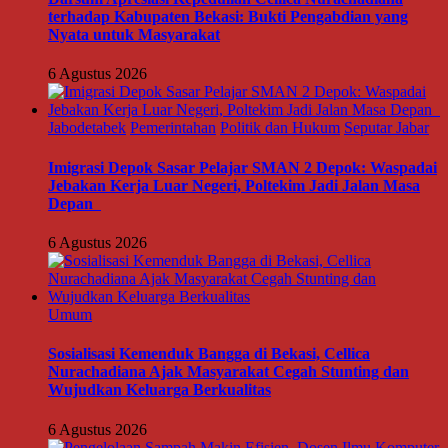
terhadap Kabupaten Bekasi: Bukti Pengabdian yang
Nyata untuk Masyarakat
6 Agustus 2026
Jabodetabek
Pemerintahan
Politik dan Hukum
Seputar Jabar
Imigrasi Depok Sasar Pelajar SMAN 2 Depok: Waspadai
Jebakan Kerja Luar Negeri, Poltekim Jadi Jalan Masa
Depan
6 Agustus 2026
Umum
Sosialisasi Kemenduk Bangga di Bekasi, Cellica
Nurachadiana Ajak Masyarakat Cegah Stunting dan
Wujudkan Keluarga Berkualitas
6 Agustus 2026