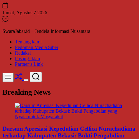
Skip
to
Jumat, Agustus 7 2026
content
SwaraJabar.id – Jendela Informasi Nusantara
Tentang kami
Pedoman Media Siber
Redaksi
Pasang Iklan
Partner’s Link
Shuffle
Search
Menu
Switch
color
Breaking News
mode
Darsum Apresiasi Kepedulian Cellica Nurachadiana
terhadap Kabupaten Bekasi: Bukti Pengabdian