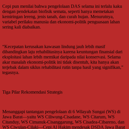
Cepi pun menilai bahwa pengelolaan DAS selama ini terlalu kaku
dengan pendekatan biofisik semata, seperti hanya memetakan
kemiringan lereng, jenis tanah, dan curah hujan. Menurutnya,
variabel perilaku manusia dan ekonomi-politik penguasaan lahan
sering kali diabaikan.
“Kecepatan kerusakan kawasan lindung jauh lebih masif
dibandingkan laju rehabilitasinya karena keuntungan finansial dari
eksploitasi lahan lebih memikat daripada nilai konservasi. Selama
akar masalah ekonomi-politik ini tidak disentuh, kita hanya akan
terjebak dalam siklus rehabilitasi rutin tanpa hasil yang signifikan,”
tegasnya.
Tiga Pilar Rekomendasi Strategis
Menanggapi tantangan pengelolaan di 6 Wilayah Sungai (WS) di
Jawa Barat—yaitu WS Ciliwung-Cisadane, WS Citarum, WS
Citanduy, WS Cimanuk-Cisanggarung, WS Cisadea-Cibareno, dan
WS Ciwulan-Cilaki—Cepi Al Hakim mendesak DSDA Jawa Barat