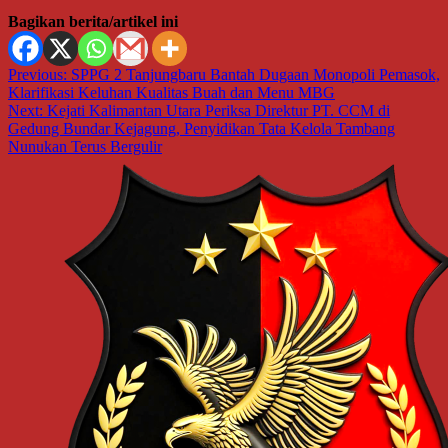
Bagikan berita/artikel ini
Navigasi
Previous:
SPPG 2 Tanjungbaru Bantah Dugaan Monopoli Pemasok,
Klarifikasi Keluhan Kualitas Buah dan Menu MBG
pos
Next:
Kejati Kalimantan Utara Periksa Direktur PT. CCM di
Gedung Bundar Kejagung, Penyidikan Tata Kelola Tambang
Nunukan Terus Bergulir