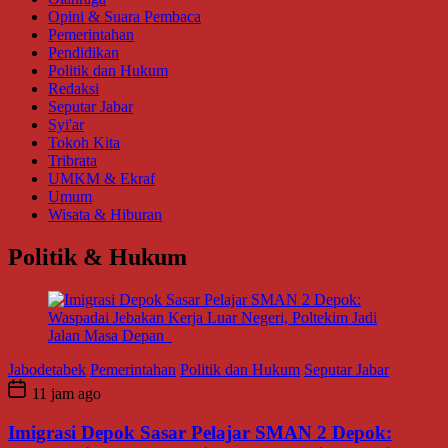
Opini & Suara Pembaca
Pemerintahan
Pendidikan
Politik dan Hukum
Redaksi
Seputar Jabar
Syi'ar
Tokoh Kita
Tribrata
UMKM & Ekraf
Umum
Wisata & Hiburan
Politik & Hukum
Jabodetabek
Pemerintahan
Politik dan Hukum
Seputar Jabar
11 jam ago
Imigrasi Depok Sasar Pelajar SMAN 2 Depok: