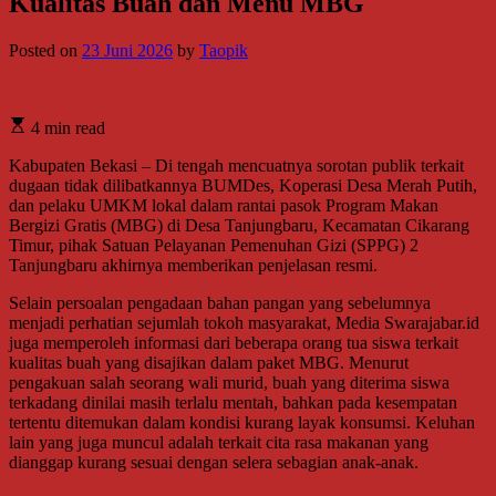
Kualitas Buah dan Menu MBG
Posted on
23 Juni 2026
by
Taopik
4 min read
Kabupaten Bekasi – Di tengah mencuatnya sorotan publik terkait
dugaan tidak dilibatkannya BUMDes, Koperasi Desa Merah Putih,
dan pelaku UMKM lokal dalam rantai pasok Program Makan
Bergizi Gratis (MBG) di Desa Tanjungbaru, Kecamatan Cikarang
Timur, pihak Satuan Pelayanan Pemenuhan Gizi (SPPG) 2
Tanjungbaru akhirnya memberikan penjelasan resmi.
Selain persoalan pengadaan bahan pangan yang sebelumnya
menjadi perhatian sejumlah tokoh masyarakat, Media Swarajabar.id
juga memperoleh informasi dari beberapa orang tua siswa terkait
kualitas buah yang disajikan dalam paket MBG. Menurut
pengakuan salah seorang wali murid, buah yang diterima siswa
terkadang dinilai masih terlalu mentah, bahkan pada kesempatan
tertentu ditemukan dalam kondisi kurang layak konsumsi. Keluhan
lain yang juga muncul adalah terkait cita rasa makanan yang
dianggap kurang sesuai dengan selera sebagian anak-anak.