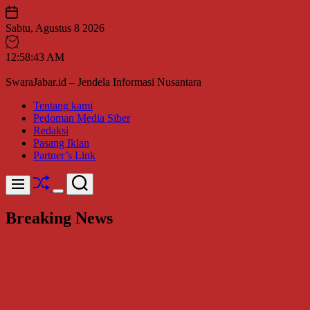
Skip
to
Sabtu, Agustus 8 2026
content
12
:
58
:
44
AM
SwaraJabar.id – Jendela Informasi Nusantara
Tentang kami
Pedoman Media Siber
Redaksi
Pasang Iklan
Partner’s Link
Shuffle
Search
Menu
Switch
color
Breaking News
mode