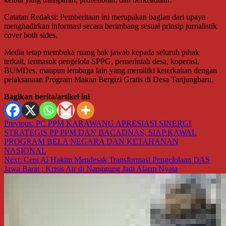
Catatan Redaksi: Pemberitaan ini merupakan bagian dari upaya
menghadirkan informasi secara berimbang sesuai prinsip jurnalistik
cover both sides.
Media tetap membuka ruang hak jawab kepada seluruh pihak
terkait, termasuk pengelola SPPG, pemerintah desa, koperasi,
BUMDes, maupun lembaga lain yang memiliki keterkaitan dengan
pelaksanaan Program Makan Bergizi Gratis di Desa Tanjungbaru.
Bagikan berita/artikel ini
Navigasi
Previous:
PC PPM KARAWANG APRESIASI SINERGI
STRATEGIS PP PPM DAN BACADNAS, SIAP KAWAL
pos
PROGRAM BELA NEGARA DAN KETAHANAN
NASIONAL
Next:
Cepi Al Hakim Mendesak Transformasi Pengelolaan DAS
Jawa Barat : Krisis Air di Nanggung Jadi Alarm Nyata