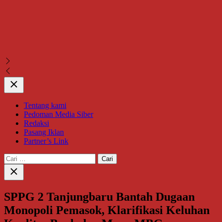
Close
Tentang kami
Pedoman Media Siber
Redaksi
Pasang Iklan
Partner’s Link
Cari
untuk:
Close
search
SPPG 2 Tanjungbaru Bantah Dugaan
Monopoli Pemasok, Klarifikasi Keluhan