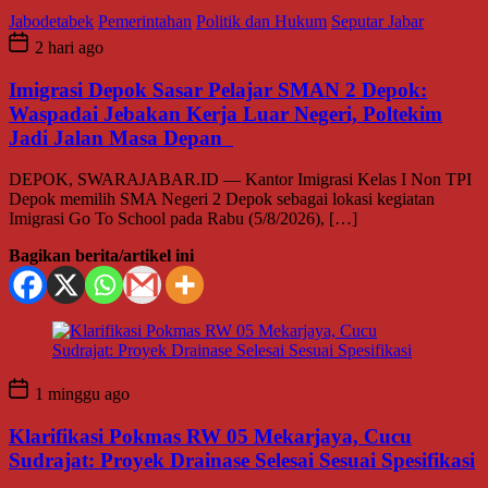
Jabodetabek
Pemerintahan
Politik dan Hukum
Seputar Jabar
2 hari ago
Imigrasi Depok Sasar Pelajar SMAN 2 Depok:
Waspadai Jebakan Kerja Luar Negeri, Poltekim
Jadi Jalan Masa Depan
DEPOK, SWARAJABAR.ID — Kantor Imigrasi Kelas I Non TPI
Depok memilih SMA Negeri 2 Depok sebagai lokasi kegiatan
Imigrasi Go To School pada Rabu (5/8/2026), […]
Bagikan berita/artikel ini
1 minggu ago
Klarifikasi Pokmas RW 05 Mekarjaya, Cucu
Sudrajat: Proyek Drainase Selesai Sesuai Spesifikasi