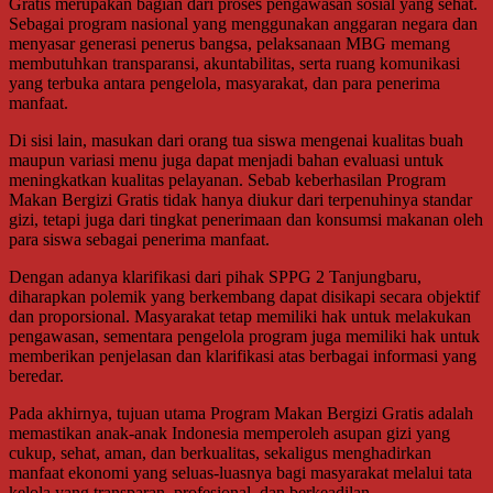
Gratis merupakan bagian dari proses pengawasan sosial yang sehat.
Sebagai program nasional yang menggunakan anggaran negara dan
menyasar generasi penerus bangsa, pelaksanaan MBG memang
membutuhkan transparansi, akuntabilitas, serta ruang komunikasi
yang terbuka antara pengelola, masyarakat, dan para penerima
manfaat.
Di sisi lain, masukan dari orang tua siswa mengenai kualitas buah
maupun variasi menu juga dapat menjadi bahan evaluasi untuk
meningkatkan kualitas pelayanan. Sebab keberhasilan Program
Makan Bergizi Gratis tidak hanya diukur dari terpenuhinya standar
gizi, tetapi juga dari tingkat penerimaan dan konsumsi makanan oleh
para siswa sebagai penerima manfaat.
Dengan adanya klarifikasi dari pihak SPPG 2 Tanjungbaru,
diharapkan polemik yang berkembang dapat disikapi secara objektif
dan proporsional. Masyarakat tetap memiliki hak untuk melakukan
pengawasan, sementara pengelola program juga memiliki hak untuk
memberikan penjelasan dan klarifikasi atas berbagai informasi yang
beredar.
Pada akhirnya, tujuan utama Program Makan Bergizi Gratis adalah
memastikan anak-anak Indonesia memperoleh asupan gizi yang
cukup, sehat, aman, dan berkualitas, sekaligus menghadirkan
manfaat ekonomi yang seluas-luasnya bagi masyarakat melalui tata
kelola yang transparan, profesional, dan berkeadilan.