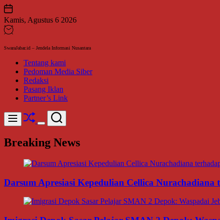
Skip
to
Kamis, Agustus 6 2026
content
SwaraJabar.id – Jendela Informasi Nusantara
Tentang kami
Pedoman Media Siber
Redaksi
Pasang Iklan
Partner’s Link
Shuffle
Search
Menu
Switch
color
Breaking News
mode
Darsum Apresiasi Kepedulian Cellica Nurachadiana