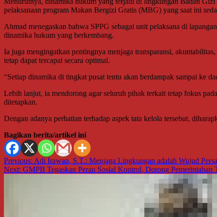
Menurutnya, dinamika hukum yang terjadi di lingkungan Badan Gizi N
pelaksanaan program Makan Bergizi Gratis (MBG) yang saat ini seda
Ahmad menegaskan bahwa SPPG sebagai unit pelaksana di lapangan mem
dinamika hukum yang berkembang.
Ia juga mengingatkan pentingnya menjaga transparansi, akuntabilitas, 
tetap dapat tercapai secara optimal.
“Setiap dinamika di tingkat pusat tentu akan berdampak sampai ke da
Lebih lanjut, ia mendorong agar seluruh pihak terkait tetap fokus pa
ditetapkan.
Dengan adanya perhatian terhadap aspek tata kelola tersebut, dihar
Bagikan berita/artikel ini
Navigasi
Previous:
Adi Irawan, S.T.: Menjaga Lingkungan adalah Wujud Pers
Next:
GMPB Tegaskan Peran Sosial Kontrol, Dorong Pemerintahan T
pos