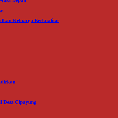
an Masa Depan
udkan Keluarga Berkualitas
adirkan
di Desa Cipayung