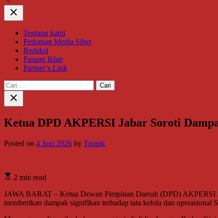
Close
Tentang kami
Pedoman Media Siber
Redaksi
Pasang Iklan
Partner’s Link
Cari
untuk:
Close
search
Ketua DPD AKPERSI Jabar Soroti Dampa
Posted on
4 Juni 2026
by
Taopik
2 min read
JAWA BARAT – Ketua Dewan Pimpinan Daerah (DPD) AKPERSI Jawa B
memberikan dampak signifikan terhadap tata kelola dan operasional