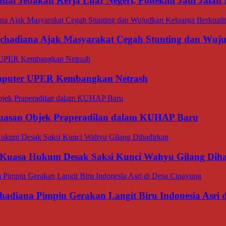
dai Jebakan Kerja Luar Negeri, Poltekim Jadi Jal
rachadiana Ajak Masyarakat Cegah Stunting dan Wuj
omputer UPER Kembangkan Netrash
luasan Objek Praperadilan dalam KUHAP Baru
 Kuasa Hukum Desak Saksi Kunci Wahyu Gilang Dih
hadiana Pimpin Gerakan Langit Biru Indonesia Asri 