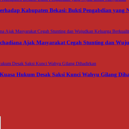
 terhadap Kabupaten Bekasi: Bukti Pengabdian yang
rachadiana Ajak Masyarakat Cegah Stunting dan Wuj
 Kuasa Hukum Desak Saksi Kunci Wahyu Gilang Dih