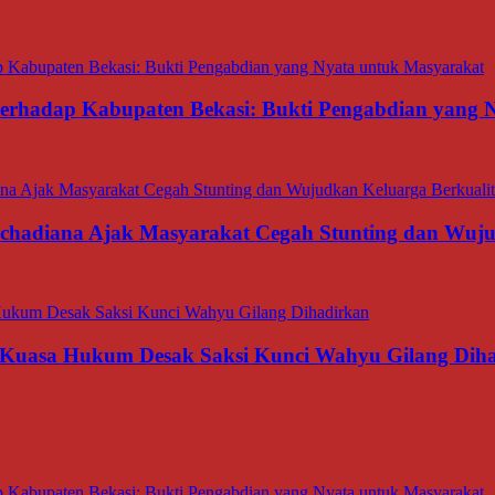
 terhadap Kabupaten Bekasi: Bukti Pengabdian yang
rachadiana Ajak Masyarakat Cegah Stunting dan Wuj
 Kuasa Hukum Desak Saksi Kunci Wahyu Gilang Dih