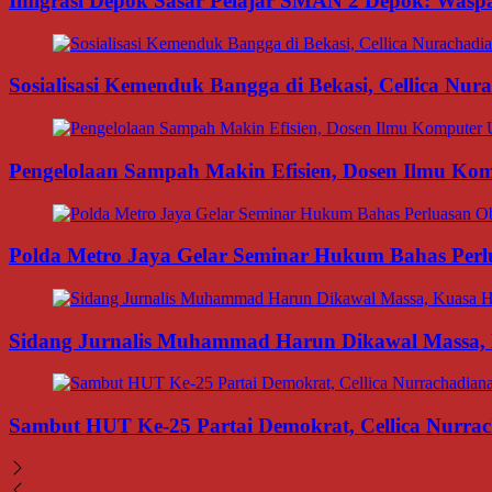
Imigrasi Depok Sasar Pelajar SMAN 2 Depok: Waspa
Sosialisasi Kemenduk Bangga di Bekasi, Cellica Nu
Pengelolaan Sampah Makin Efisien, Dosen Ilmu K
Polda Metro Jaya Gelar Seminar Hukum Bahas Per
Sidang Jurnalis Muhammad Harun Dikawal Massa,
Sambut HUT Ke-25 Partai Demokrat, Cellica Nurrac