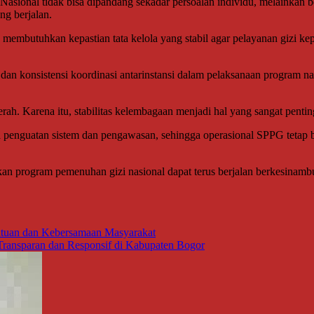
asional tidak bisa dipandang sekadar persoalan individu, melainkan b
ng berjalan.
butuhkan kepastian tata kelola yang stabil agar pelayanan gizi kepa
dan konsistensi koordinasi antarinstansi dalam pelaksanaan program nas
erah. Karena itu, stabilitas kelembagaan menjadi hal yang sangat pen
da penguatan sistem dan pengawasan, sehingga operasional SPPG tetap ber
apkan program pemenuhan gizi nasional dapat terus berjalan berkesinam
atuan dan Kebersamaan Masyarakat
ransparan dan Responsif di Kabupaten Bogor