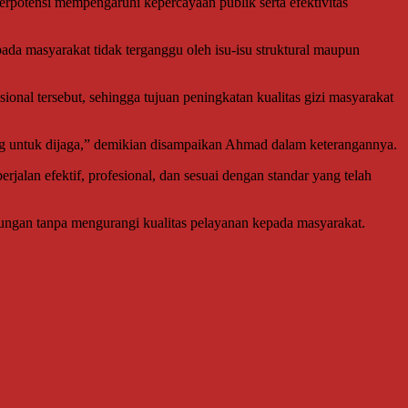
erpotensi mempengaruhi kepercayaan publik serta efektivitas
da masyarakat tidak terganggu oleh isu-isu struktural maupun
ional tersebut, sehingga tujuan peningkatan kualitas gizi masyarakat
ting untuk dijaga,” demikian disampaikan Ahmad dalam keterangannya.
jalan efektif, profesional, dan sesuai dengan standar yang telah
bungan tanpa mengurangi kualitas pelayanan kepada masyarakat.