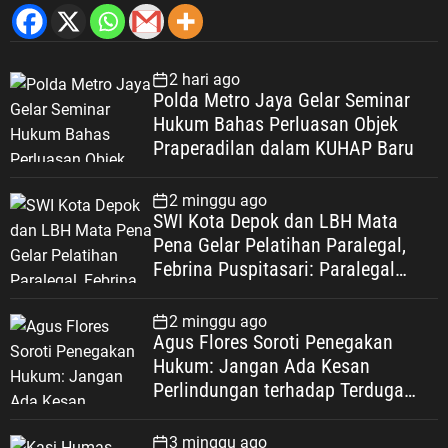
2 hari ago
Polda Metro Jaya Gelar Seminar
Hukum Bahas Perluasan Objek
Praperadilan dalam KUHAP Baru
2 minggu ago
SWI Kota Depok dan LBH Mata
Pena Gelar Pelatihan Paralegal,
Febrina Puspitasari: Paralegal
Garda Terdepan Perluas Akses
Keadilan Warga Depok
2 minggu ago
Agus Flores Soroti Penegakan
Hukum: Jangan Ada Kesan
Perlindungan terhadap Terduga
Korupsi, Kepercayaan Publik
Dipertaruhkan
3 minggu ago