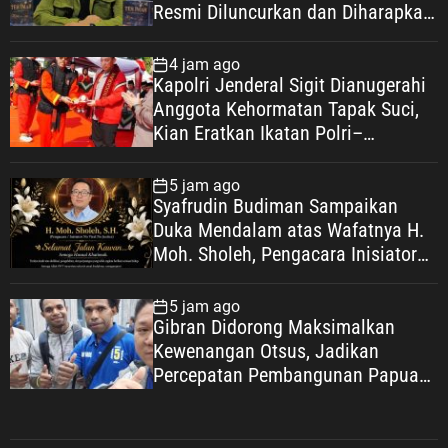
Resmi Diluncurkan dan Diharapkan
Tembus Layar Lebar
4 jam ago
Kapolri Jenderal Sigit Dianugerahi
Anggota Kehormatan Tapak Suci,
Kian Eratkan Ikatan Polri–
Muhammadiyah
5 jam ago
Syafrudin Budiman Sampaikan
Duka Mendalam atas Wafatnya H.
Moh. Sholeh, Pengacara Inisiator
“No Viral No Justice”
5 jam ago
Gibran Didorong Maksimalkan
Kewenangan Otsus, Jadikan
Percepatan Pembangunan Papua
Agenda Strategis Nasional