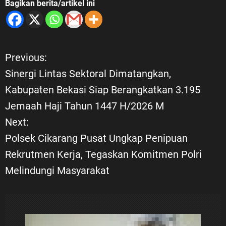
Bagikan berita/artikel ini
Previous:
N
Sinergi Lintas Sektoral Dimatangkan,
a
Kabupaten Bekasi Siap Berangkatkan 3.195
Jemaah Haji Tahun 1447 H/2026 M
v
Next:
i
Polsek Cikarang Pusat Ungkap Penipuan
Rekrutmen Kerja, Tegaskan Komitmen Polri
g
Melindungi Masyarakat
a
s