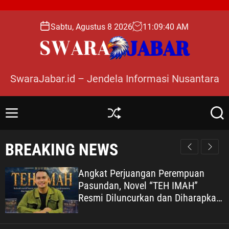
S
k
Sabtu, Agustus 8 2026
11
:
09
:
41
AM
i
p
t
o
SwaraJabar.id – Jendela Informasi Nusantara
c
o
n
M
S
S
t
e
h
e
e
n
u
a
BREAKING NEWS
n
u
ff
r
l
c
t
e
h
Angkat Perjuangan Perempuan
Pasundan, Novel “TEH IMAH”
Resmi Diluncurkan dan Diharapkan
Tembus Layar Lebar