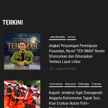
TERKINI
Komunitas
Nasional
Olahraga
Tribrata
Kapolri Jenderal Sigit Dianugerahi
Anggota Kehormatan Tapak Suci,
Kian Eratkan Ikatan Polri–
Muhammadiyah
8 Agustus 2026
Umum
Syafrudin Budiman Sampaikan Duka
Mendalam atas Wafatnya H. Moh.
Sholeh, Pengacara Inisiator “No