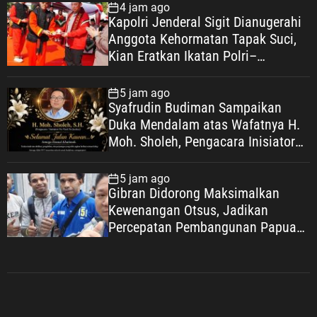
4 jam ago
Kapolri Jenderal Sigit Dianugerahi
Anggota Kehormatan Tapak Suci,
Kian Eratkan Ikatan Polri–
Muhammadiyah
5 jam ago
Syafrudin Budiman Sampaikan
Duka Mendalam atas Wafatnya H.
Moh. Sholeh, Pengacara Inisiator
“No Viral No Justice”
5 jam ago
Gibran Didorong Maksimalkan
Kewenangan Otsus, Jadikan
Percepatan Pembangunan Papua
Agenda Strategis Nasional