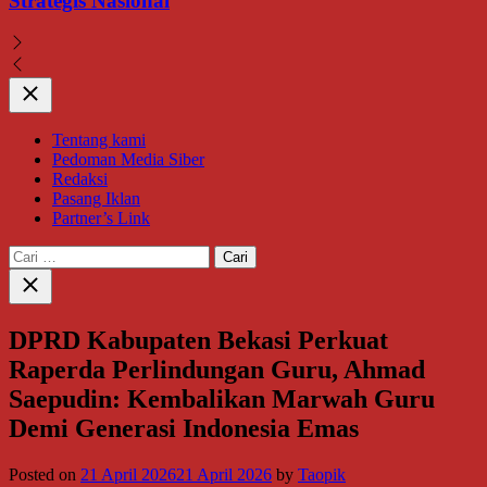
Strategis Nasional
Close
Tentang kami
Pedoman Media Siber
Redaksi
Pasang Iklan
Partner’s Link
Cari
untuk:
Close
search
DPRD Kabupaten Bekasi Perkuat
Raperda Perlindungan Guru, Ahmad
Saepudin: Kembalikan Marwah Guru
Demi Generasi Indonesia Emas
Posted on
21 April 2026
21 April 2026
by
Taopik