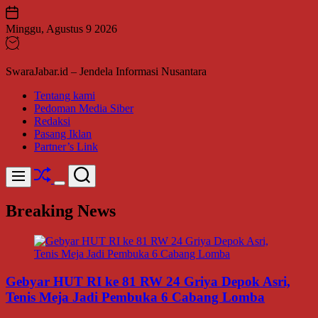
Skip
to
Minggu, Agustus 9 2026
content
SwaraJabar.id – Jendela Informasi Nusantara
Tentang kami
Pedoman Media Siber
Redaksi
Pasang Iklan
Partner’s Link
Shuffle
Search
Menu
Switch
color
Breaking News
mode
Gebyar HUT RI ke 81 RW 24 Griya Depok Asri,
Tenis Meja Jadi Pembuka 6 Cabang Lomba