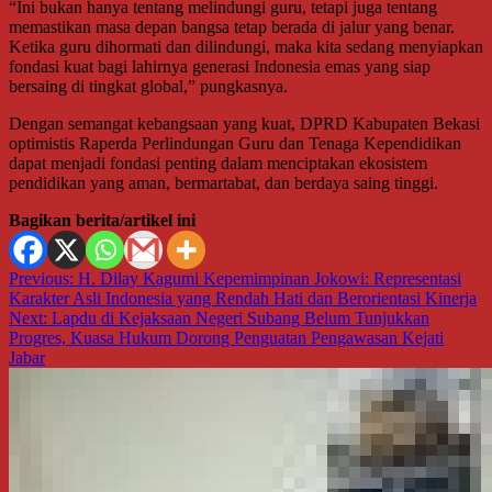
“Ini bukan hanya tentang melindungi guru, tetapi juga tentang
memastikan masa depan bangsa tetap berada di jalur yang benar.
Ketika guru dihormati dan dilindungi, maka kita sedang menyiapkan
fondasi kuat bagi lahirnya generasi Indonesia emas yang siap
bersaing di tingkat global,” pungkasnya.
Dengan semangat kebangsaan yang kuat, DPRD Kabupaten Bekasi
optimistis Raperda Perlindungan Guru dan Tenaga Kependidikan
dapat menjadi fondasi penting dalam menciptakan ekosistem
pendidikan yang aman, bermartabat, dan berdaya saing tinggi.
Bagikan berita/artikel ini
Navigasi
Previous:
H. Dilay Kagumi Kepemimpinan Jokowi: Representasi
Karakter Asli Indonesia yang Rendah Hati dan Berorientasi Kinerja
pos
Next:
Lapdu di Kejaksaan Negeri Subang Belum Tunjukkan
Progres, Kuasa Hukum Dorong Penguatan Pengawasan Kejati
Jabar