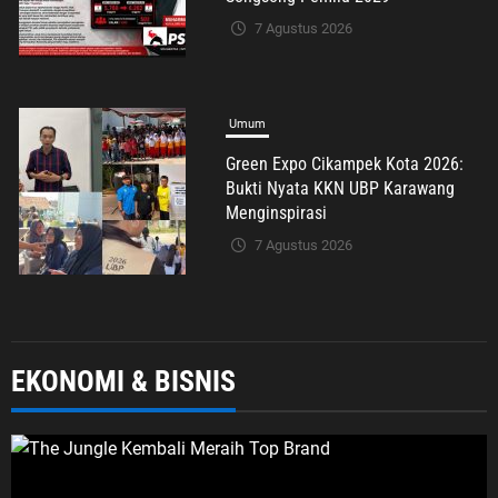
Bukti Nyata KKN UBP Karawang
Menginspirasi
7 Agustus 2026
Umum
H. Zuli Zulkipli Soroti Dugaan
Pencatutan Nama BAZNAS di
Cikarang Timur, Desak Oknum
Diungkap demi Efek Jera
7 Agustus 2026
EKONOMI & BISNIS
Umum
Putih Sari Ajak Pekerja Mandiri
Miliki Perlindungan BPJS
Ketenagakerjaan: Negara Hadir
Lindungi Pekerja, Wujudkan