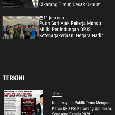
Cikarang Timur, Desak Oknum
Diungkap demi Efek Jera
11 jam ago
Putih Sari Ajak Pekerja Mandiri
Miliki Perlindungan BPJS
Ketenagakerjaan: Negara Hadir
Lindungi Pekerja, Wujudkan
Kesejahteraan
Umum
Kepercayaan Publik Terus Menguat,
Ketua DPD PSI Karawang Optimistis
Songsong Pemilu 2029
TERKINI
7 Agustus 2026
Umum
Green Expo Cikampek Kota 2026: