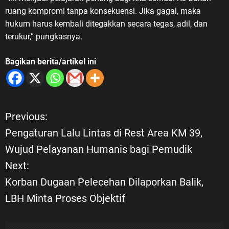
ruang kompromi tanpa konsekuensi. Jika gagal, maka
hukum harus kembali ditegakkan secara tegas, adil, dan
terukur,” pungkasnya.
Bagikan berita/artikel ini
Previous:
N
Pengaturan Lalu Lintas di Rest Area KM 39,
a
Wujud Pelayanan Humanis bagi Pemudik
Next:
v
Korban Dugaan Pelecehan Dilaporkan Balik,
i
LBH Minta Proses Objektif
g