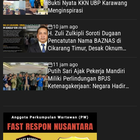
Bukti Nyata KKN UBP Karawang
Menginspirasi
10 jam ago
H. Zuli Zulkipli Soroti Dugaan
Pencatutan Nama BAZNAS di
Cikarang Timur, Desak Oknum
Diungkap demi Efek Jera
11 jam ago
Putih Sari Ajak Pekerja Mandiri
Miliki Perlindungan BPJS
Ketenagakerjaan: Negara Hadir
Lindungi Pekerja, Wujudkan
Kesejahteraan