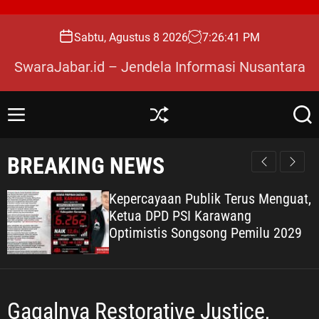
S
k
Sabtu, Agustus 8 2026
7
:
26
:
43
PM
i
p
SwaraJabar.id – Jendela Informasi Nusantara
t
o
c
M
S
S
o
e
h
e
n
u
a
n
BREAKING NEWS
u
ff
r
t
l
c
e
e
h
Kepercayaan Publik Terus Menguat,
n
Ketua DPD PSI Karawang
t
Optimistis Songsong Pemilu 2029
Gagalnya Restorative Justice,