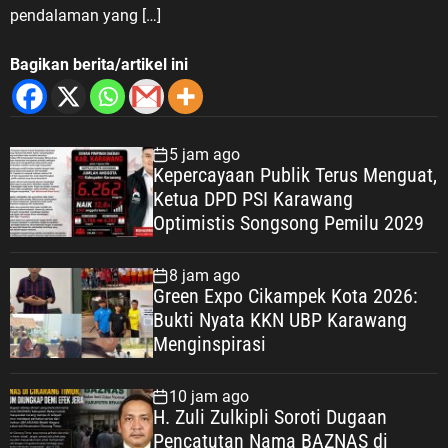
pendalaman yang […]
Bagikan berita/artikel ini
5 jam ago
Kepercayaan Publik Terus Menguat,
Ketua DPD PSI Karawang
Optimistis Songsong Pemilu 2029
8 jam ago
Green Expo Cikampek Kota 2026:
Bukti Nyata KKN UBP Karawang
Menginspirasi
10 jam ago
H. Zuli Zulkipli Soroti Dugaan
Pencatutan Nama BAZNAS di