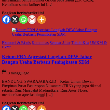
meresmikan Sentra Kuliner Gridea pada Sabtu (25/7/2026).
Kehadiran sentra kuliner ini […]
Bagikan berita/artikel ini
Ekonomi & Bisnis
Komunitas
Seputar Jabar
Tokoh Kita
UMKM &
Ekraf
Ketum FRN Apresiasi Langkah DPW Jabar
Bangun Usaha Berbasis Peningkatan SDM
3 minggu ago
BANDUNG, SWARAJABAR.ID – Ketua Umum Dewan
Pimpinan Pusat Fast respon Nusantara (FRN) yang juga dikenal
sebagai Raja Majapahit Madangkara, Raja Agus Flores,
memberikan apresiasi tinggi […]
Bagikan berita/artikel ini