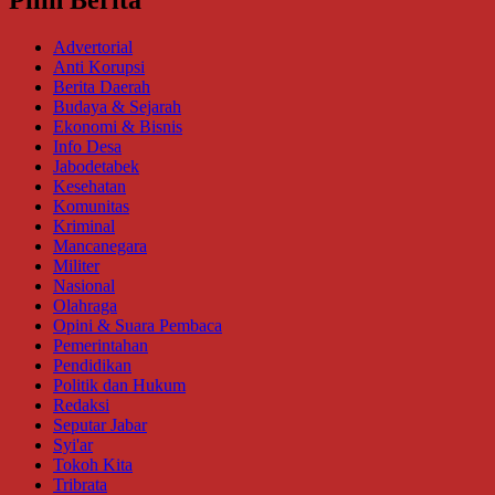
Pilih Berita
Advertorial
Anti Korupsi
Berita Daerah
Budaya & Sejarah
Ekonomi & Bisnis
Info Desa
Jabodetabek
Kesehatan
Komunitas
Kriminal
Mancanegara
Militer
Nasional
Olahraga
Opini & Suara Pembaca
Pemerintahan
Pendidikan
Politik dan Hukum
Redaksi
Seputar Jabar
Syi'ar
Tokoh Kita
Tribrata