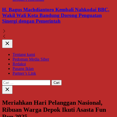
H. Bagus Machdiantoro Kembali Nahkodai BBC,
Wakil Wali Kota Bandung Dorong Penguatan
Sinergi dengan Pemerintah
Close
Tentang kami
Pedoman Media Siber
Redaksi
Pasang Iklan
Partner’s Link
Cari
untuk:
Close
search
Meriahkan Hari Pelanggan Nasional,
Ribuan Warga Depok Ikuti Asasta Fun
Run 2025