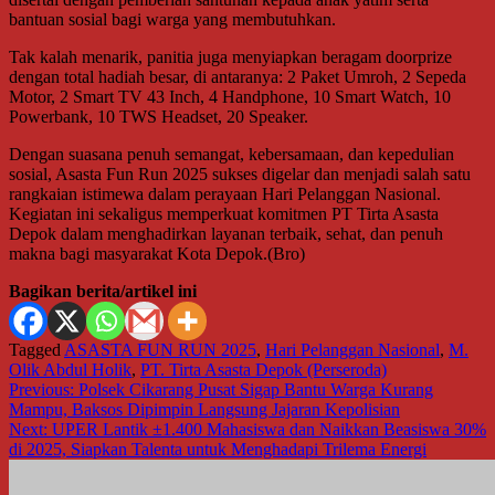
bantuan sosial bagi warga yang membutuhkan.
Tak kalah menarik, panitia juga menyiapkan beragam doorprize
dengan total hadiah besar, di antaranya: 2 Paket Umroh, 2 Sepeda
Motor, 2 Smart TV 43 Inch, 4 Handphone, 10 Smart Watch, 10
Powerbank, 10 TWS Headset, 20 Speaker.
Dengan suasana penuh semangat, kebersamaan, dan kepedulian
sosial, Asasta Fun Run 2025 sukses digelar dan menjadi salah satu
rangkaian istimewa dalam perayaan Hari Pelanggan Nasional.
Kegiatan ini sekaligus memperkuat komitmen PT Tirta Asasta
Depok dalam menghadirkan layanan terbaik, sehat, dan penuh
makna bagi masyarakat Kota Depok.(Bro)
Bagikan berita/artikel ini
Tagged
ASASTA FUN RUN 2025
,
Hari Pelanggan Nasional
,
M.
Olik Abdul Holik
,
PT. Tirta Asasta Depok (Perseroda)
Navigasi
Previous:
Polsek Cikarang Pusat Sigap Bantu Warga Kurang
Mampu, Baksos Dipimpin Langsung Jajaran Kepolisian
pos
Next:
UPER Lantik ±1.400 Mahasiswa dan Naikkan Beasiswa 30%
di 2025, Siapkan Talenta untuk Menghadapi Trilema Energi