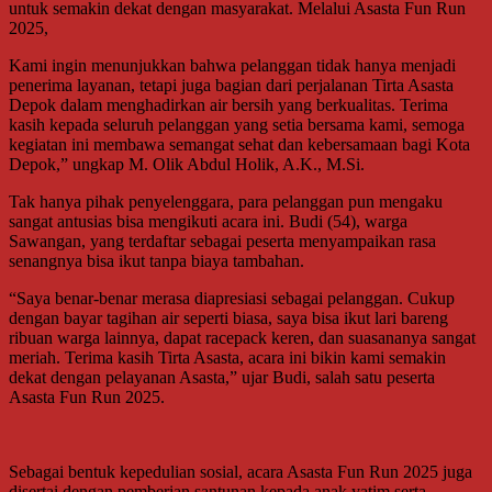
untuk semakin dekat dengan masyarakat. Melalui Asasta Fun Run
2025,
Kami ingin menunjukkan bahwa pelanggan tidak hanya menjadi
penerima layanan, tetapi juga bagian dari perjalanan Tirta Asasta
Depok dalam menghadirkan air bersih yang berkualitas. Terima
kasih kepada seluruh pelanggan yang setia bersama kami, semoga
kegiatan ini membawa semangat sehat dan kebersamaan bagi Kota
Depok,” ungkap M. Olik Abdul Holik, A.K., M.Si.
Tak hanya pihak penyelenggara, para pelanggan pun mengaku
sangat antusias bisa mengikuti acara ini. Budi (54), warga
Sawangan, yang terdaftar sebagai peserta menyampaikan rasa
senangnya bisa ikut tanpa biaya tambahan.
“Saya benar-benar merasa diapresiasi sebagai pelanggan. Cukup
dengan bayar tagihan air seperti biasa, saya bisa ikut lari bareng
ribuan warga lainnya, dapat racepack keren, dan suasananya sangat
meriah. Terima kasih Tirta Asasta, acara ini bikin kami semakin
dekat dengan pelayanan Asasta,” ujar Budi, salah satu peserta
Asasta Fun Run 2025.
Sebagai bentuk kepedulian sosial, acara Asasta Fun Run 2025 juga
disertai dengan pemberian santunan kepada anak yatim serta