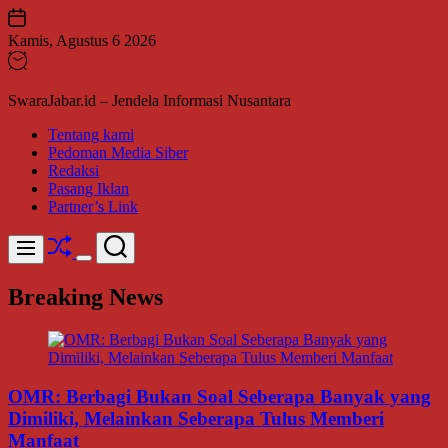
Skip
to
Kamis, Agustus 6 2026
content
SwaraJabar.id – Jendela Informasi Nusantara
Tentang kami
Pedoman Media Siber
Redaksi
Pasang Iklan
Partner’s Link
Shuffle
Search
Menu
Switch
color
Breaking News
mode
OMR: Berbagi Bukan Soal Seberapa Banyak yang
Dimiliki, Melainkan Seberapa Tulus Memberi
Manfaat