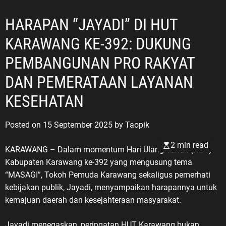
HARAPAN “JAYADI” DI HUT
KARAWANG KE-392: DUKUNG
PEMBANGUNAN PRO RAKYAT
DAN PEMERATAAN LAYANAN
KESEHATAN
Posted on
15 September 2025
by
Taopik
2 min read
KARAWANG – Dalam momentum Hari Ulang Tahun (HUT)
Kabupaten Karawang ke-392 yang mengusung tema
“MASAGI”, Tokoh Pemuda Karawang sekaligus pemerhati
kebijakan publik, Jayadi, menyampaikan harapannya untuk
kemajuan daerah dan kesejahteraan masyarakat.
Jayadi menegaskan, peringatan HUT Karawang bukan