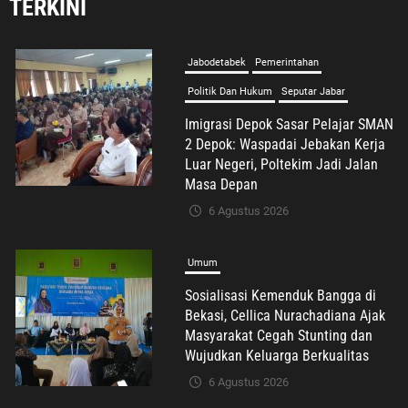
2 Depok: Waspadai Jebakan Kerja
TERKINI
Luar Negeri, Poltekim Jadi Jalan
Masa Depan
6 Agustus 2026
Umum
Sosialisasi Kemenduk Bangga di
Bekasi, Cellica Nurachadiana Ajak
Masyarakat Cegah Stunting dan
Wujudkan Keluarga Berkualitas
6 Agustus 2026
Advertorial
Nasional
Pendidikan
Pengelolaan Sampah Makin Efisien,
Dosen Ilmu Komputer UPER
Kembangkan Netrash
6 Agustus 2026