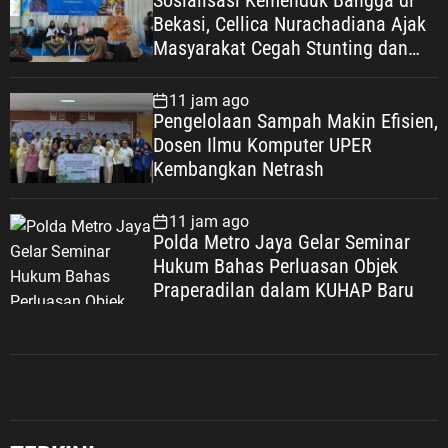
Sosialisasi Kemenduk Bangga di
Bekasi, Cellica Nurachadiana Ajak
Masyarakat Cegah Stunting dan
Wujudkan Keluarga Berkualitas
11 jam ago
Pengelolaan Sampah Makin Efisien,
Dosen Ilmu Komputer UPER
Kembangkan Netrash
11 jam ago
Polda Metro Jaya Gelar Seminar
Hukum Bahas Perluasan Objek
Praperadilan dalam KUHAP Baru
Jabodetabek
Pemerintahan
Politik Dan Hukum
Seputar Jabar
Imigrasi Depok Sasar Pelajar SMAN