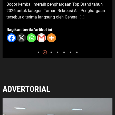
gaan Top Brand tahun
Kecamatan Sukmajaya, meresmika
reasi Air. Penghargaan
Gridea pada Sabtu (25/7/2026). K
 General […]
kuliner ini […]
Bagikan berita/artikel ini
ADVERTORIAL