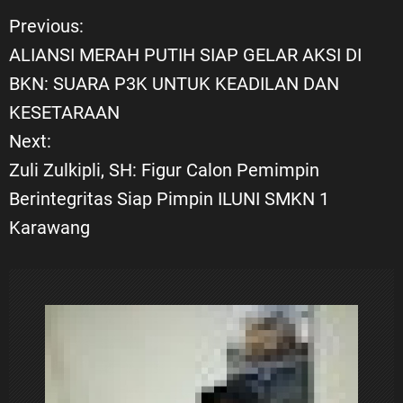
Previous:
N
ALIANSI MERAH PUTIH SIAP GELAR AKSI DI
a
BKN: SUARA P3K UNTUK KEADILAN DAN
KESETARAAN
v
Next:
i
Zuli Zulkipli, SH: Figur Calon Pemimpin
Berintegritas Siap Pimpin ILUNI SMKN 1
g
Karawang
a
s
i
p