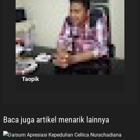
o
s
Taopik
Baca juga artikel menarik lainnya