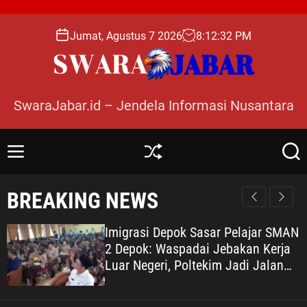
S
k
Jumat, Agustus 7 2026
8
:
12
:
33
PM
i
p
t
o
SwaraJabar.id – Jendela Informasi Nusantara
c
o
n
M
S
S
t
e
h
e
e
n
u
a
BREAKING NEWS
n
u
ff
r
l
c
t
e
h
Imigrasi Depok Sasar Pelajar SMAN
2 Depok: Waspadai Jebakan Kerja
Luar Negeri, Poltekim Jadi Jalan
Masa Depan