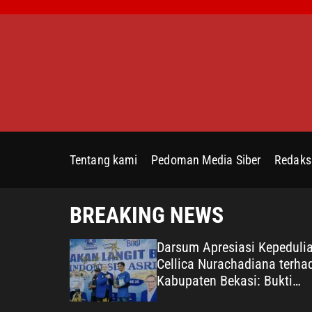
S
k
i
p
t
o
c
o
n
Tentang kami
Pedoman Media Siber
Redaks
t
e
n
BREAKING NEWS
t
irebon di
Darsum Apresiasi Kepeduli
Diminta
Cellica Nurachadiana terha
Kabupaten Bekasi: Bukti
Pengabdian yang Nyata unt