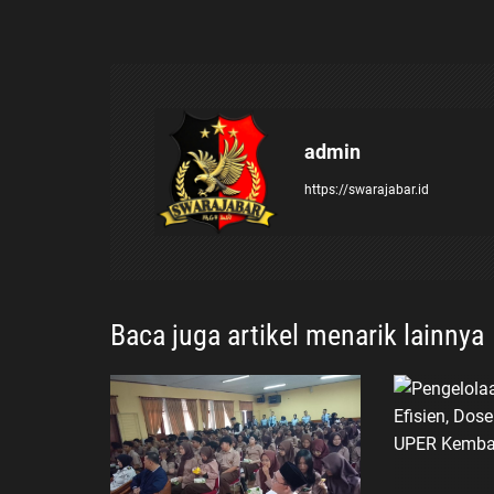
i
g
a
admin
s
https://swarajabar.id
i
p
o
Baca juga artikel menarik lainnya
s