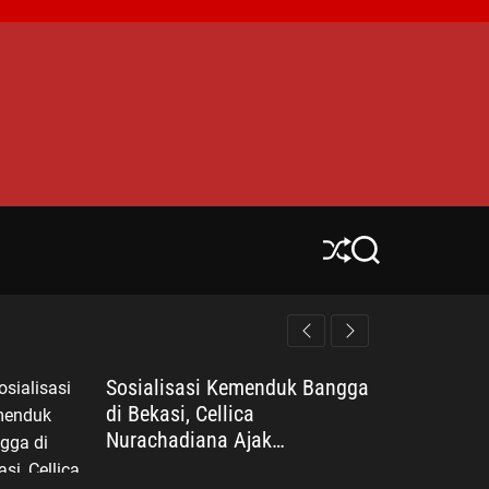
S
S
h
e
u
a
ff
r
l
c
e
h
Sosialisasi Kemenduk Bangga
di Bekasi, Cellica
Nurachadiana Ajak
Masyarakat Cegah Stunting