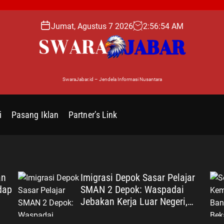
Jumat, Agustus 7 2026
2
:
56
:
55
AM
SwaraJabar.id – Jendela Informasi Nusantara
i
Pasang Iklan
Partner’s Link
an
Imigrasi Depok Sasar Pelajar
dap
SMAN 2 Depok: Waspadai
Jebakan Kerja Luar Negeri,
uk
Poltekim Jadi Jalan Masa