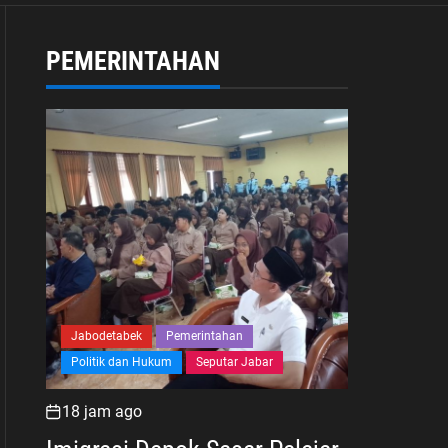
dan Wujudkan Keluarga
Berkualitas
PEMERINTAHAN
Jabodetabek
Pemerintahan
Politik dan Hukum
Seputar Jabar
18 jam ago