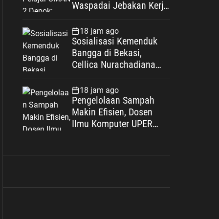
Waspadai Jebakan Kerja
Luar Negeri, Poltekim
Jadi Jalan Masa Depan
18 jam ago
Sosialisasi Kemenduk
Bangga di Bekasi,
Cellica Nurachadiana
Ajak Masyarakat Cegah
Stunting dan Wujudkan
18 jam ago
Keluarga Berkualitas
Pengelolaan Sampah
Makin Efisien, Dosen
Ilmu Komputer UPER
Kembangkan Netrash