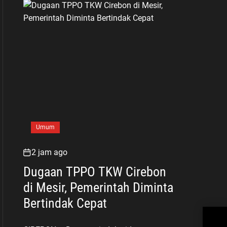
Umum
2 jam ago
Dugaan TPPO TKW Cirebon
di Mesir, Pemerintah Diminta
Bertindak Cepat
Dis
Uni