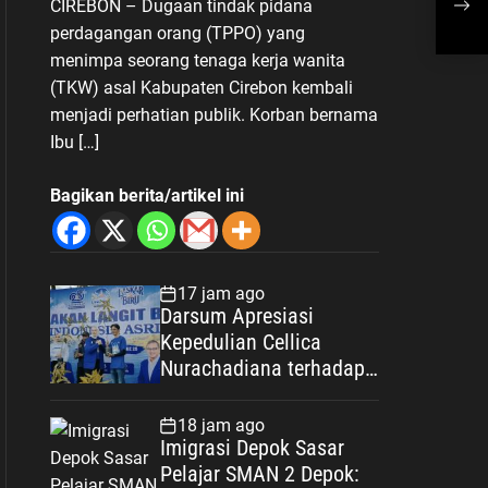
CIREBON – Dugaan tindak pidana
Sam
perdagangan orang (TPPO) yang
menimpa seorang tenaga kerja wanita
(TKW) asal Kabupaten Cirebon kembali
menjadi perhatian publik. Korban bernama
Ibu […]
Bagikan berita/artikel ini
17 jam ago
Darsum Apresiasi
Kepedulian Cellica
Nurachadiana terhadap
Kabupaten Bekasi: Bukti
Pengabdian yang Nyata
18 jam ago
untuk Masyarakat
Imigrasi Depok Sasar
Pelajar SMAN 2 Depok: