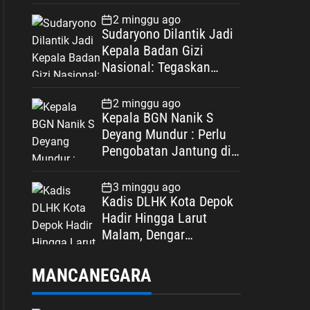
Spesifikasi
2 minggu ago
Sudaryono Dilantik Jadi
Kepala Badan Gizi
Nasional: Tegaskan
Bebas Konflik
Kepentingan
2 minggu ago
Kepala BGN Nanik S
Deyang Mundur : Perlu
Pengobatan Jantung di
Luar Negeri
3 minggu ago
Kadis DLHK Kota Depok
Hadir Hingga Larut
Malam, Dengar
Langsung Polemik
Retribusi Sampah di
MANCANEGARA
Mekarjaya