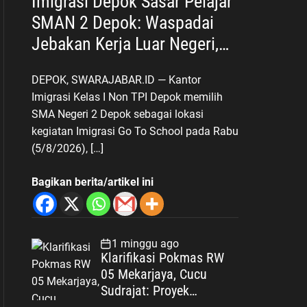
Imigrasi Depok Sasar Pelajar
SMAN 2 Depok: Waspadai
Jebakan Kerja Luar Negeri,
Poltekim Jadi Jalan Masa
DEPOK, SWARAJABAR.ID — Kantor
Depan
Imigrasi Kelas I Non TPI Depok memilih
SMA Negeri 2 Depok sebagai lokasi
kegiatan Imigrasi Go To School pada Rabu
(5/8/2026), […]
Bagikan berita/artikel ini
1 minggu ago
Klarifikasi Pokmas RW
05 Mekarjaya, Cucu
Sudrajat: Proyek
Drainase Selesai Sesuai