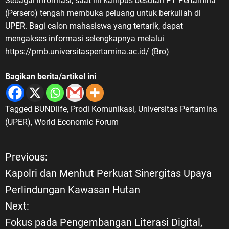
Sebagai informasi, saat ini kampus besutan PT Pertamina
(Persero) tengah membuka peluang untuk berkuliah di
UPER. Bagi calon mahasiswa yang tertarik, dapat
mengakses informasi selengkapnya melalui
https://pmb.universitaspertamina.ac.id/ (Bro)
Bagikan berita/artikel ini
Tagged
BUNDlife
,
Prodi Komunikasi
,
Universitas Pertamina
(UPER)
,
World Economic Forum
Previous:
N
Kapolri dan Menhut Perkuat Sinergitas Upaya
a
Perlindungan Kawasan Hutan
Next:
v
Fokus pada Pengembangan Literasi Digital,