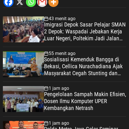
43 menit ago
Imigrasi Depok Sasar Pelajar SMAN
2 Depok: Waspadai Jebakan Kerja
Luar Negeri, Poltekim Jadi Jalan
Masa Depan
55 menit ago
Sosialisasi Kemenduk Bangga di
Bekasi, Cellica Nurachadiana Ajak
Masyarakat Cegah Stunting dan
Wujudkan Keluarga Berkualitas
1 jam ago
Pengelolaan Sampah Makin Efisien,
Dosen Ilmu Komputer UPER
Kembangkan Netrash
1 jam ago