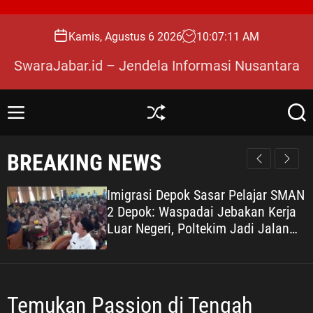
S
k
Kamis, Agustus 6 2026
10
:
07
:
13
AM
i
p
SwaraJabar.id – Jendela Informasi Nusantara
t
o
c
M
S
S
o
e
h
e
n
u
a
n
BREAKING NEWS
u
ff
r
t
l
c
e
e
h
Imigrasi Depok Sasar Pelajar SMAN
n
2 Depok: Waspadai Jebakan Kerja
t
Luar Negeri, Poltekim Jadi Jalan
Masa Depan
Temukan Passion di Tengah