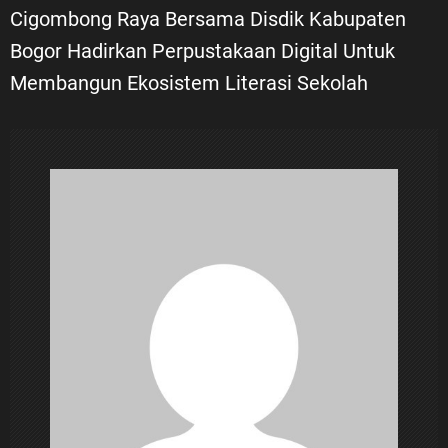
i
Cigombong Raya Bersama Disdik Kabupaten
Bogor Hadirkan Perpustakaan Digital Untuk
g
Membangun Ekosistem Literasi Sekolah
a
s
i
p
o
s