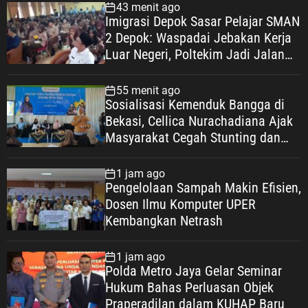
43 menit ago
Imigrasi Depok Sasar Pelajar SMAN
2 Depok: Waspadai Jebakan Kerja
Luar Negeri, Poltekim Jadi Jalan
Masa Depan
55 menit ago
Sosialisasi Kemenduk Bangga di
Bekasi, Cellica Nurachadiana Ajak
Masyarakat Cegah Stunting dan
Wujudkan Keluarga Berkualitas
1 jam ago
Pengelolaan Sampah Makin Efisien,
Dosen Ilmu Komputer UPER
Kembangkan Netrash
1 jam ago
Polda Metro Jaya Gelar Seminar
Hukum Bahas Perluasan Objek
Praperadilan dalam KUHAP Baru