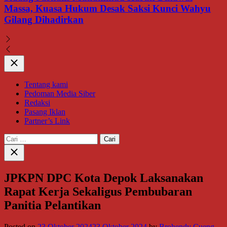
Massa, Kuasa Hukum Desak Saksi Kunci Wahyu
Gilang Dihadirkan
Close
Tentang kami
Pedoman Media Siber
Redaksi
Pasang Iklan
Partner’s Link
Cari
untuk:
Close
search
JPKPN DPC Kota Depok Laksanakan
Rapat Kerja Sekaligus Pembubaran
Panitia Pelantikan
Posted on
23 Oktober 2024
23 Oktober 2024
by
Brohendy Cueng