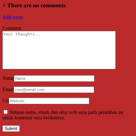
+
There are no comments
Add yours
Comment
Name
Email
Url
Simpan nama, email, dan situs web saya pada peramban ini
untuk komentar saya berikutnya.