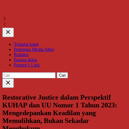
Close
Tentang kami
Pedoman Media Siber
Redaksi
Pasang Iklan
Partner’s Link
Cari
untuk:
Close
search
Restorative Justice dalam Perspektif
KUHAP dan UU Nomor 1 Tahun 2023:
Mengedepankan Keadilan yang
Memulihkan, Bukan Sekadar
Menghukum