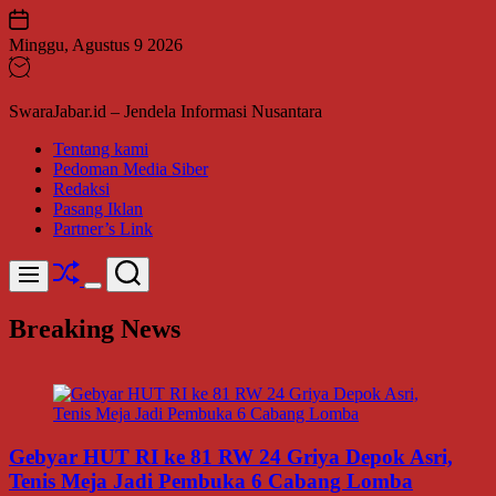
Skip
to
Minggu, Agustus 9 2026
content
SwaraJabar.id – Jendela Informasi Nusantara
Tentang kami
Pedoman Media Siber
Redaksi
Pasang Iklan
Partner’s Link
Shuffle
Search
Menu
Switch
color
Breaking News
mode
Gebyar HUT RI ke 81 RW 24 Griya Depok Asri,
Tenis Meja Jadi Pembuka 6 Cabang Lomba