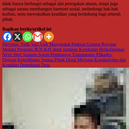
tidak hanya berfungsi sebagai alat penegakan aturan, tetapi juga
sebagai sarana membangun harmoni sosial, melindungi hak-hak
korban, serta mewujudkan keadilan yang berimbang bagi seluruh
pihak.
Bagikan berita/artikel ini
Navigasi
Previous:
Putih Sari Ajak Masyarakat Perkuat Gotong Royong
Melalui Program JKN-KIS demi Jaminan Kesehatan Berkelanjutan
pos
Next:
Heri Susanto Soroti Pentingnya Transparansi Pilkades,
Dorong Keterlibatan Semua Pihak Demi Menjaga Kondusivitas dan
Keadilan Demokrasi Desa