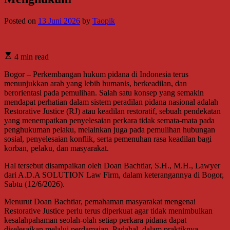
Posted on
13 Juni 2026
by
Taopik
4 min read
Bogor – Perkembangan hukum pidana di Indonesia terus
menunjukkan arah yang lebih humanis, berkeadilan, dan
berorientasi pada pemulihan. Salah satu konsep yang semakin
mendapat perhatian dalam sistem peradilan pidana nasional adalah
Restorative Justice (RJ) atau keadilan restoratif, sebuah pendekatan
yang menempatkan penyelesaian perkara tidak semata-mata pada
penghukuman pelaku, melainkan juga pada pemulihan hubungan
sosial, penyelesaian konflik, serta pemenuhan rasa keadilan bagi
korban, pelaku, dan masyarakat.
Hal tersebut disampaikan oleh Doan Bachtiar, S.H., M.H., Lawyer
dari A.D.A SOLUTION Law Firm, dalam keterangannya di Bogor,
Sabtu (12/6/2026).
Menurut Doan Bachtiar, pemahaman masyarakat mengenai
Restorative Justice perlu terus diperkuat agar tidak menimbulkan
kesalahpahaman seolah-olah setiap perkara pidana dapat
diselesaikan melalui perdamaian. Padahal, dalam praktiknya,