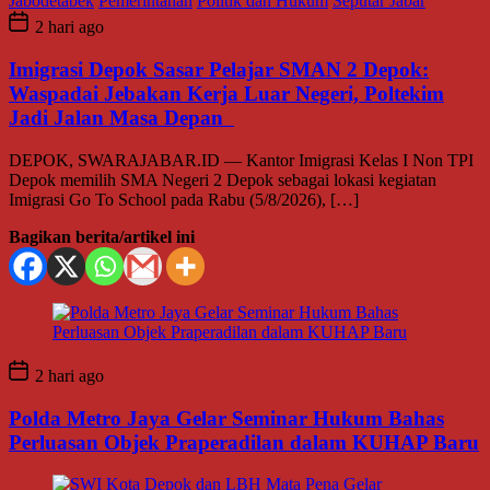
Jabodetabek
Pemerintahan
Politik dan Hukum
Seputar Jabar
2 hari ago
Imigrasi Depok Sasar Pelajar SMAN 2 Depok:
Waspadai Jebakan Kerja Luar Negeri, Poltekim
Jadi Jalan Masa Depan
DEPOK, SWARAJABAR.ID — Kantor Imigrasi Kelas I Non TPI
Depok memilih SMA Negeri 2 Depok sebagai lokasi kegiatan
Imigrasi Go To School pada Rabu (5/8/2026), […]
Bagikan berita/artikel ini
2 hari ago
Polda Metro Jaya Gelar Seminar Hukum Bahas
Perluasan Objek Praperadilan dalam KUHAP Baru