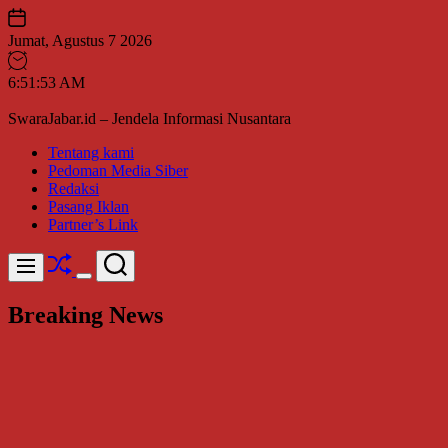
Skip
to
Jumat, Agustus 7 2026
content
6
:
51
:
54
AM
SwaraJabar.id – Jendela Informasi Nusantara
Tentang kami
Pedoman Media Siber
Redaksi
Pasang Iklan
Partner’s Link
Shuffle
Search
Menu
Switch
color
Breaking News
mode