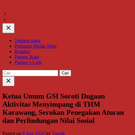
Close
Tentang kami
Pedoman Media Siber
Redaksi
Pasang Iklan
Partner’s Link
Cari
untuk:
Close
search
Ketua Umum GSI Soroti Dugaan
Aktivitas Menyimpang di THM
Karawang, Serukan Penegakan Aturan
dan Perlindungan Nilai Sosial
Posted on
8 Juni 2026
by
Taopik