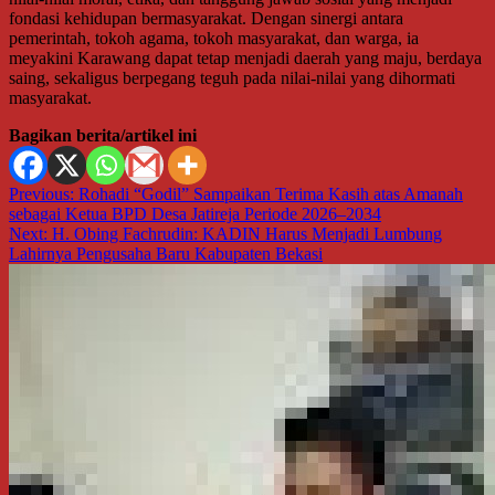
fondasi kehidupan bermasyarakat. Dengan sinergi antara
pemerintah, tokoh agama, tokoh masyarakat, dan warga, ia
meyakini Karawang dapat tetap menjadi daerah yang maju, berdaya
saing, sekaligus berpegang teguh pada nilai-nilai yang dihormati
masyarakat.
Bagikan berita/artikel ini
Navigasi
Previous:
Rohadi “Godil” Sampaikan Terima Kasih atas Amanah
sebagai Ketua BPD Desa Jatireja Periode 2026–2034
pos
Next:
H. Obing Fachrudin: KADIN Harus Menjadi Lumbung
Lahirnya Pengusaha Baru Kabupaten Bekasi