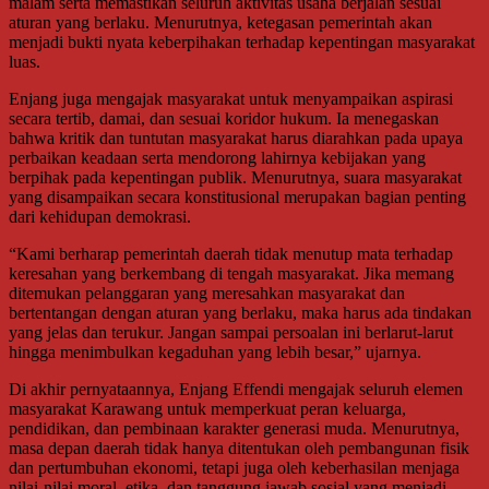
malam serta memastikan seluruh aktivitas usaha berjalan sesuai
aturan yang berlaku. Menurutnya, ketegasan pemerintah akan
menjadi bukti nyata keberpihakan terhadap kepentingan masyarakat
luas.
Enjang juga mengajak masyarakat untuk menyampaikan aspirasi
secara tertib, damai, dan sesuai koridor hukum. Ia menegaskan
bahwa kritik dan tuntutan masyarakat harus diarahkan pada upaya
perbaikan keadaan serta mendorong lahirnya kebijakan yang
berpihak pada kepentingan publik. Menurutnya, suara masyarakat
yang disampaikan secara konstitusional merupakan bagian penting
dari kehidupan demokrasi.
“Kami berharap pemerintah daerah tidak menutup mata terhadap
keresahan yang berkembang di tengah masyarakat. Jika memang
ditemukan pelanggaran yang meresahkan masyarakat dan
bertentangan dengan aturan yang berlaku, maka harus ada tindakan
yang jelas dan terukur. Jangan sampai persoalan ini berlarut-larut
hingga menimbulkan kegaduhan yang lebih besar,” ujarnya.
Di akhir pernyataannya, Enjang Effendi mengajak seluruh elemen
masyarakat Karawang untuk memperkuat peran keluarga,
pendidikan, dan pembinaan karakter generasi muda. Menurutnya,
masa depan daerah tidak hanya ditentukan oleh pembangunan fisik
dan pertumbuhan ekonomi, tetapi juga oleh keberhasilan menjaga
nilai-nilai moral, etika, dan tanggung jawab sosial yang menjadi