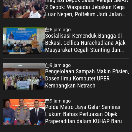
Imigrasi Depok Sasar Pelajar SMAN
2 Depok: Waspadai Jebakan Kerja
Luar Negeri, Poltekim Jadi Jalan
Masa Depan
8 jam ago
Sosialisasi Kemenduk Bangga di
Bekasi, Cellica Nurachadiana Ajak
Masyarakat Cegah Stunting dan
Wujudkan Keluarga Berkualitas
9 jam ago
Pengelolaan Sampah Makin Efisien,
Dosen Ilmu Komputer UPER
Kembangkan Netrash
9 jam ago
Polda Metro Jaya Gelar Seminar
Hukum Bahas Perluasan Objek
Praperadilan dalam KUHAP Baru