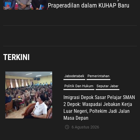
Praperadilan dalam KUHAP Baru
Jabodetabek
Pemerintahan
Politik Dan Hukum
Seputar Jabar
Imigrasi Depok Sasar Pelajar SMAN
2 Depok: Waspadai Jebakan Kerja
Luar Negeri, Poltekim Jadi Jalan
Masa Depan
TERKINI
6 Agustus 2026
Umum
Sosialisasi Kemenduk Bangga di
Bekasi, Cellica Nurachadiana Ajak
Masyarakat Cegah Stunting dan
Wujudkan Keluarga Berkualitas
6 Agustus 2026