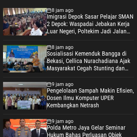
8 jam ago
Imigrasi Depok Sasar Pelajar SMAN
2 Depok: Waspadai Jebakan Kerja
Luar Negeri, Poltekim Jadi Jalan
Masa Depan
8 jam ago
Sosialisasi Kemenduk Bangga di
Bekasi, Cellica Nurachadiana Ajak
Masyarakat Cegah Stunting dan
Wujudkan Keluarga Berkualitas
9 jam ago
Pengelolaan Sampah Makin Efisien,
Dosen Ilmu Komputer UPER
Kembangkan Netrash
9 jam ago
Polda Metro Jaya Gelar Seminar
Hukum Bahas Perluasan Objek