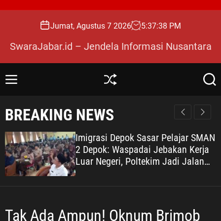
S
k
Jumat, Agustus 7 2026
5
:
37
:
39
PM
i
p
SwaraJabar.id – Jendela Informasi Nusantara
t
o
c
M
S
S
o
e
h
e
n
u
a
n
BREAKING NEWS
u
ff
r
t
l
c
e
e
h
Imigrasi Depok Sasar Pelajar SMAN
n
2 Depok: Waspadai Jebakan Kerja
t
Luar Negeri, Poltekim Jadi Jalan
Masa Depan
Tak Ada Ampun! Oknum Brimob