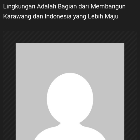
Lingkungan Adalah Bagian dari Membangun
g
Karawang dan Indonesia yang Lebih Maju
a
s
i
p
o
s