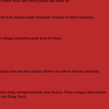
reator besar dan musisi papan atas tanah air.
layah Kota Bekasi untuk Persatuan Seniman Komedi Indonesia
 sebagai penasehat paski kota di bekasi.
angkat kelucuan khas budaya Betawi ini sukses mencuri perhatian
un tetap mempertahankan akar budaya. Peran sebagai silent mentor
l dan Bang Pacul.