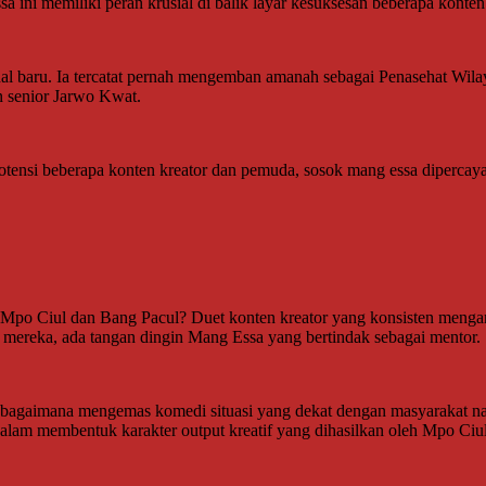
ini memiliki peran krusial di balik layar kesuksesan beberapa konten k
hal baru. Ia tercatat pernah mengemban amanah sebagai Penasehat Wi
 senior Jarwo Kwat.
otensi beberapa konten kreator dan pemuda, sosok mang essa dipercayai
ng, Mpo Ciul dan Bang Pacul? Duet konten kreator yang konsisten meng
o mereka, ada tangan dingin Mang Essa yang bertindak sebagai mentor.
agaimana mengemas komedi situasi yang dekat dengan masyarakat nam
r dalam membentuk karakter output kreatif yang dihasilkan oleh Mpo Ciu