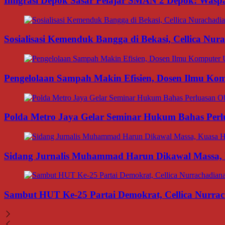
Imigrasi Depok Sasar Pelajar SMAN 2 Depok: Waspa
Sosialisasi Kemenduk Bangga di Bekasi, Cellica Nu
Pengelolaan Sampah Makin Efisien, Dosen Ilmu K
Polda Metro Jaya Gelar Seminar Hukum Bahas Per
Sidang Jurnalis Muhammad Harun Dikawal Massa,
Sambut HUT Ke-25 Partai Demokrat, Cellica Nurrac