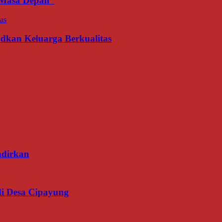
an Masa Depan
udkan Keluarga Berkualitas
adirkan
di Desa Cipayung