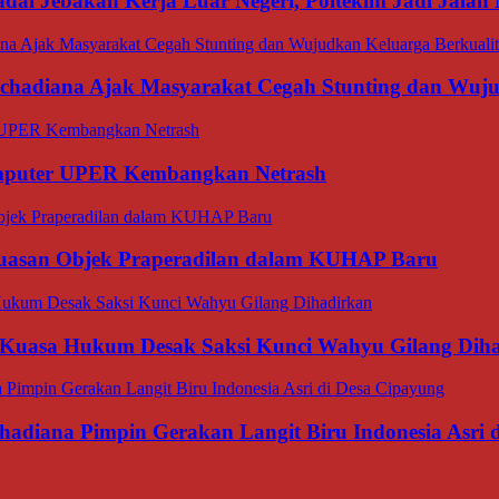
dai Jebakan Kerja Luar Negeri, Poltekim Jadi Jal
rachadiana Ajak Masyarakat Cegah Stunting dan Wuj
omputer UPER Kembangkan Netrash
luasan Objek Praperadilan dalam KUHAP Baru
 Kuasa Hukum Desak Saksi Kunci Wahyu Gilang Dih
hadiana Pimpin Gerakan Langit Biru Indonesia Asri 