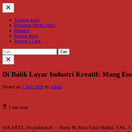
Close
Tentang kami
Pedoman Media Siber
Redaksi
Pasang Iklan
Partner’s Link
Cari
untuk:
Close
search
Di Balik Layar Industri Kreatif: Mang E
Posted on
1 Juni 2026
by
admin
3 min read
JAKARTA, SwaraJabar.id — Nama M. Reza Fauzi Madjid, S.Pd., S.H.,