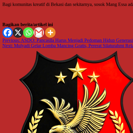
Bagi komunitas kreatif di Bekasi dan sekitarnya, sosok Mang Essa a
Bagikan berita/artikel ini
Navigasi
Previous:
ASDO: Pancasila Harus Menjadi Pedoman Hidup Generasi
Next:
Mulyadi Gelar Lomba Mancing Gratis, Pererat Silaturahmi Re
pos