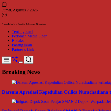
Skip
to
Jumat, Agustus 7 2026
content
SwaraJabar.id – Jendela Informasi Nusantara
Tentang kami
Pedoman Media Siber
Redaksi
Pasang Iklan
Partner’s Link
Shuffle
Search
Menu
Switch
color
Breaking News
mode
Darsum Apresiasi Kepedulian Cellica Nurachadiana