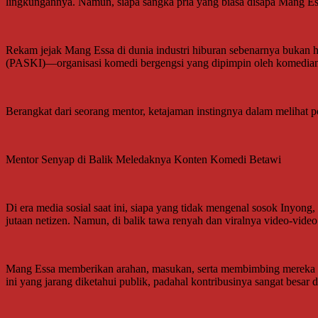
lingkungannya. Namun, siapa sangka pria yang biasa disapa Mang Essa 
Rekam jejak Mang Essa di dunia industri hiburan sebenarnya bukan 
(PASKI)—organisasi komedi bergengsi yang dipimpin oleh komedian
Berangkat dari seorang mentor, ketajaman instingnya dalam melihat p
Mentor Senyap di Balik Meledaknya Konten Komedi Betawi
Di era media sosial saat ini, siapa yang tidak mengenal sosok Inyo
jutaan netizen. Namun, di balik tawa renyah dan viralnya video-vide
Mang Essa memberikan arahan, masukan, serta membimbing mereka b
ini yang jarang diketahui publik, padahal kontribusinya sangat besa