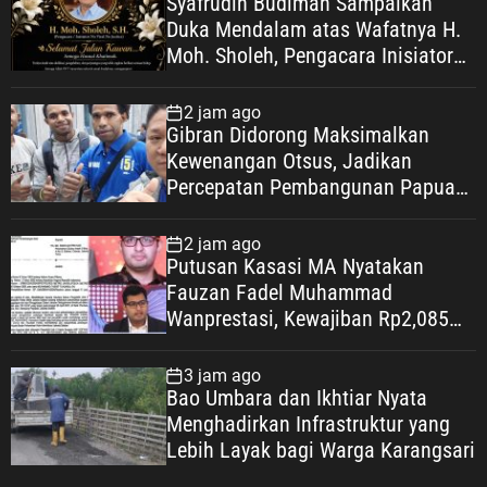
Syafrudin Budiman Sampaikan
Duka Mendalam atas Wafatnya H.
Moh. Sholeh, Pengacara Inisiator
“No Viral No Justice”
2 jam ago
Gibran Didorong Maksimalkan
Kewenangan Otsus, Jadikan
Percepatan Pembangunan Papua
Agenda Strategis Nasional
2 jam ago
Putusan Kasasi MA Nyatakan
Fauzan Fadel Muhammad
Wanprestasi, Kewajiban Rp2,085
Miliar Disorot
3 jam ago
Bao Umbara dan Ikhtiar Nyata
Menghadirkan Infrastruktur yang
Lebih Layak bagi Warga Karangsari