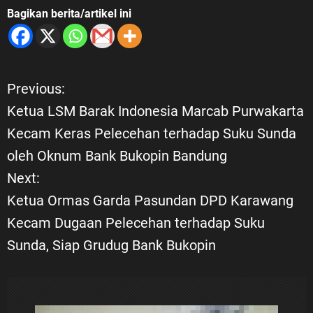
Bagikan berita/artikel ini
Previous:
N
Ketua LSM Barak Indonesia Marcab Purwakarta
a
Kecam Keras Pelecehan terhadap Suku Sunda
oleh Oknum Bank Bukopin Bandung
v
Next:
i
Ketua Ormas Garda Pasundan DPD Karawang
Kecam Dugaan Pelecehan terhadap Suku
g
Sunda, Siap Grudug Bank Bukopin
a
s