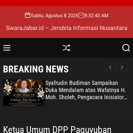
S
k
Sabtu, Agustus 8 2026
8
:
32
:
41
AM
i
p
SwaraJabar.id – Jendela Informasi Nusantara
t
o
c
M
S
S
o
e
h
e
n
u
a
n
BREAKING NEWS
u
ff
r
t
l
c
e
e
h
Syafrudin Budiman Sampaikan
n
Duka Mendalam atas Wafatnya H.
t
Moh. Sholeh, Pengacara Inisiator
“No Viral No Justice”
Ketua Umum DPP Paguyuban