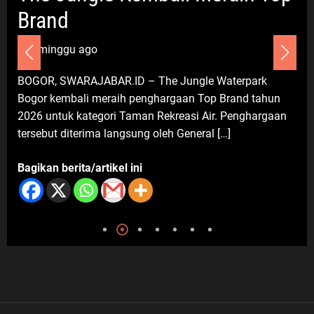
Brand
1 minggu ago
Komunitas
Nasional
Olahraga
Tribrata
Kapolri Jenderal Sigit Dianugerahi
BOGOR, SWARAJABAR.ID – The Jungle Waterpark
Anggota Kehormatan Tapak Suci,
Bogor kembali meraih penghargaan Top Brand tahun
Kian Eratkan Ikatan Polri–
2026 untuk kategori Taman Rekreasi Air. Penghargaan
Muhammadiyah
tersebut diterima langsung oleh General […]
8 Agustus 2026
Bagikan berita/artikel ini