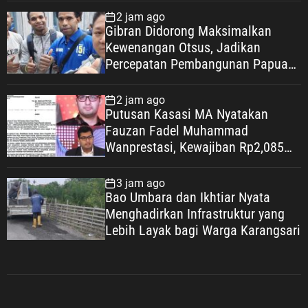
2 jam ago
Gibran Didorong Maksimalkan
Kewenangan Otsus, Jadikan
Percepatan Pembangunan Papua
Agenda Strategis Nasional
2 jam ago
Putusan Kasasi MA Nyatakan
Fauzan Fadel Muhammad
Wanprestasi, Kewajiban Rp2,085
Miliar Disorot
3 jam ago
Bao Umbara dan Ikhtiar Nyata
Menghadirkan Infrastruktur yang
Lebih Layak bagi Warga Karangsari