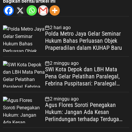
Bagikan berita/artikel ini
2 hari ago
Polda Metro Jaya Gelar Seminar
Hukum Bahas Perluasan Objek
Praperadilan dalam KUHAP Baru
2 minggu ago
SWI Kota Depok dan LBH Mata
Pena Gelar Pelatihan Paralegal,
Febrina Puspitasari: Paralegal
Garda Terdepan Perluas Akses
Keadilan Warga Depok
2 minggu ago
Agus Flores Soroti Penegakan
Hukum: Jangan Ada Kesan
Perlindungan terhadap Terduga
Korupsi, Kepercayaan Publik