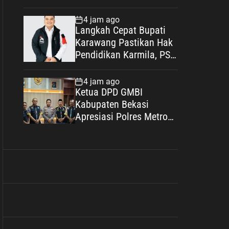
Miskin Disebut Diminta
Uang dengan Dalih Biaya
4 jam ago
Operasional
Langkah Cepat Bupati
Karawang Pastikan Hak
Pendidikan Karmila, PSI:
Ini Teladan Pelayanan
Publik yang Humanis
4 jam ago
Ketua DPD GMBI
Kabupaten Bekasi
Apresiasi Polres Metro
Bekasi, Perkuat Sinergi
Masyarakat dan
Kepolisian Demi
Kamtibmas yang
Kondusif