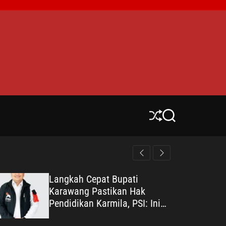
S
S
h
e
u
a
ff
r
l
c
e
h
Langkah Cepat Bupati
Karawang Pastikan Hak
Pendidikan Karmila, PSI: Ini
Teladan Pelayanan Publik yang