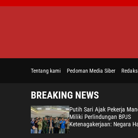
S
k
i
p
t
o
c
o
n
Tentang kami
Pedoman Media Siber
Redaks
t
e
n
BREAKING NEWS
t
oti Dugaan
Putih Sari Ajak Pekerja Mand
BAZNAS di
Miliki Perlindungan BPJS
sak Oknum
Ketenagakerjaan: Negara Ha
 Jera
Lindungi Pekerja, Wujudkan