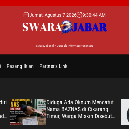
Jumat, Agustus 7 2026
9
:
30
:
45
AM
SwaraJabar.id – Jendela Informasi Nusantara
i
Pasang Iklan
Partner’s Link
iri
Diduga Ada Oknum Mencatut
Nama BAZNAS di Cikarang
dir
Timur, Warga Miskin Disebut
Diminta Uang dengan Dalih