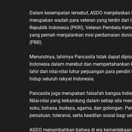
Dalam kesempatan tersebut, ASDO menjelaskan b
merupakan wadah para veteran yang terdiri dari 
Republik Indonesia (PKRI), Veteran Pembela Kem
yang pernah menjalankan misi perdamaian duni
(PBB).
Menurutnya, lahirnya Pancasila tidak dapat dipi
Indonesia dalam merebut dan mempertahankan k
lahir dari nilai-nilai luhur perjuangan para pen
hidup seluruh rakyat Indonesia.
Pancasila juga merupakan falsafah bangsa Ind
Nilai-nilai yang terkandung dalam setiap sila men
suku, bahasa, budaya, agama, dan golongan. P
persatuan, toleransi, serta keadilan sosial bagi s
ASDO menambahkan bahwa di era kemerdekaan da