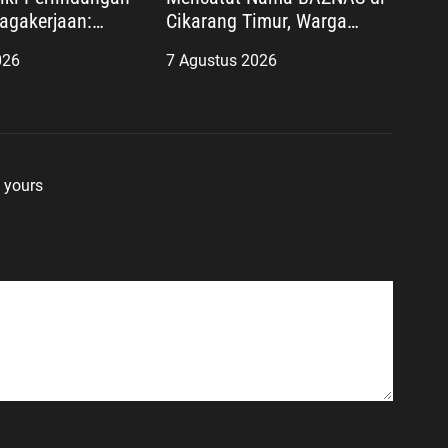
agakerjaan:
Cikarang Timur, Warga
ir Lindungi
Miskin Disebut Diminta
026
7 Agustus 2026
ujudkan
Uang dengan Dalih Biaya
aan
Operasional
 yours