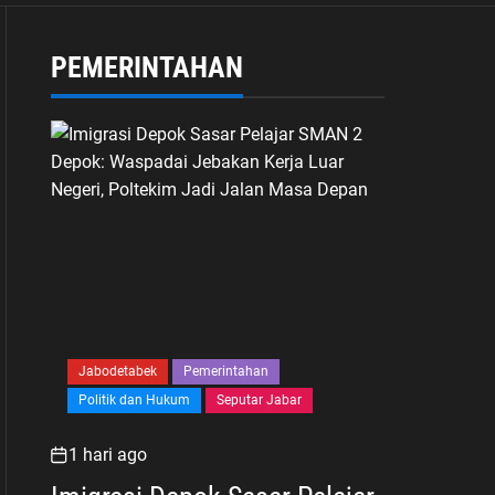
Humanis
PEMERINTAHAN
Jabodetabek
Pemerintahan
Politik dan Hukum
Seputar Jabar
1 hari ago