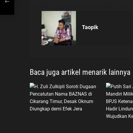
g
a
Taopik
s
i
p
Baca juga artikel menarik lainnya
o
s