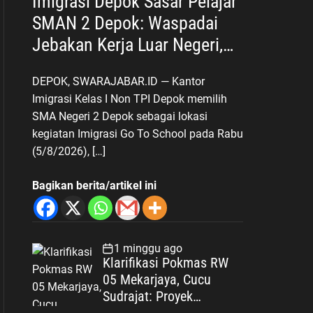
Imigrasi Depok Sasar Pelajar
SMAN 2 Depok: Waspadai
Jebakan Kerja Luar Negeri,
Poltekim Jadi Jalan Masa
DEPOK, SWARAJABAR.ID — Kantor
Depan
Imigrasi Kelas I Non TPI Depok memilih
SMA Negeri 2 Depok sebagai lokasi
kegiatan Imigrasi Go To School pada Rabu
(5/8/2026), […]
Bagikan berita/artikel ini
1 minggu ago
Klarifikasi Pokmas RW
05 Mekarjaya, Cucu
Sudrajat: Proyek
Drainase Selesai Sesuai