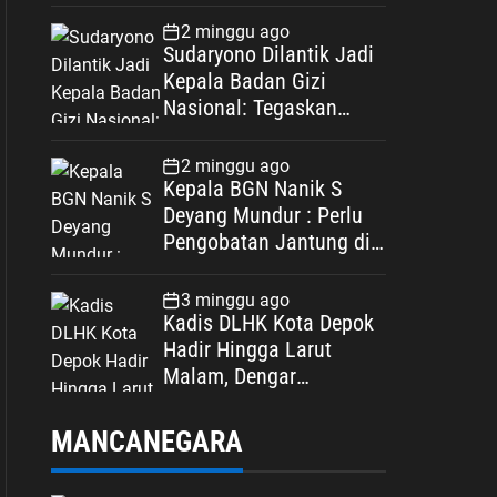
Spesifikasi
2 minggu ago
Sudaryono Dilantik Jadi
Kepala Badan Gizi
Nasional: Tegaskan
Bebas Konflik
Kepentingan
2 minggu ago
Kepala BGN Nanik S
Deyang Mundur : Perlu
Pengobatan Jantung di
Luar Negeri
3 minggu ago
Kadis DLHK Kota Depok
Hadir Hingga Larut
Malam, Dengar
Langsung Polemik
Retribusi Sampah di
MANCANEGARA
Mekarjaya