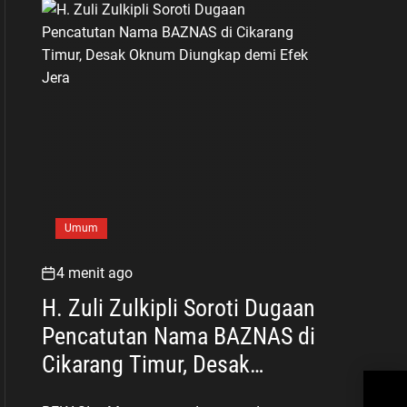
Umum
4 menit ago
H. Zuli Zulkipli Soroti Dugaan
Pencatutan Nama BAZNAS di
Cikarang Timur, Desak
Di B
Oknum Diungkap demi Efek
Man