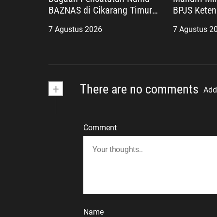
BAZNAS di Cikarang Timur,
BPJS Keten
Desak Oknum Diungkap
Negara Had
7 Agustus 2026
7 Agustus 2
demi Efek Jera
Pekerja, W
Kesejahter
+
There are no comments
Add
Comment
Name