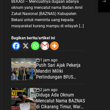
BEKASI – Mencuatnya dugaan adanya
Jera
yan
oknum yang mencatut nama Badan Amil
Mus
Zakat Nasional (BAZNAS) Kabupaten
Bekasi untuk meminta uang kepada
masyarakat kurang mampu di wilayah […]
Bagikan berita/artikel ini
1 jam ago
Putih Sari Ajak Pekerja
Mandiri Miliki
Perlindungan BPJS
Ketenagakerjaan: Negara
Hadir Lindungi Pekerja,
2 jam ago
Wujudkan Kesejahteraan
Diduga Ada Oknum
Mencatut Nama BAZNAS
di Cikarang Timur, Warga