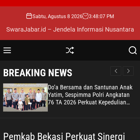
S
k
Sabtu, Agustus 8 2026
3
:
48
:
08
PM
i
p
SwaraJabar.id – Jendela Informasi Nusantara
t
o
c
M
S
S
o
e
h
e
n
u
a
n
BREAKING NEWS
u
ff
r
t
l
c
e
e
h
Do’a Bersama dan Santunan Anak
n
Yatim, Sespimma Polri Angkatan
t
76 TA 2026 Perkuat Kepedulian
Sosial
Pemkab Bekasi Perkuat Sinergi