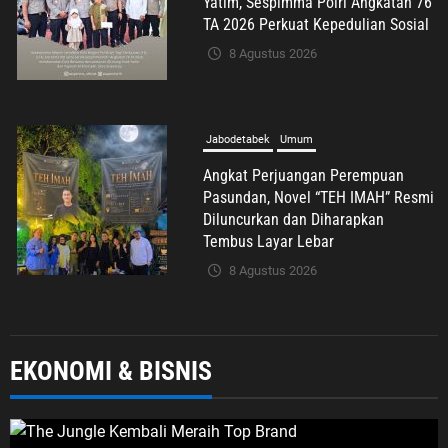
Pasundan, Novel “TEH IMAH” Resmi
Diluncurkan dan Diharapkan
Tembus Layar Lebar
8 Agustus 2026
Komunitas
Nasional
Olahraga
Tribrata
Kapolri Jenderal Sigit Dianugerahi
Anggota Kehormatan Tapak Suci,
Kian Eratkan Ikatan Polri–
Muhammadiyah
8 Agustus 2026
Umum
EKONOMI & BISNIS
Syafrudin Budiman Sampaikan Duka
Mendalam atas Wafatnya H. Moh.
Sholeh, Pengacara Inisiator “No
Viral No Justice”