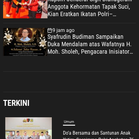
Anggota Kehormatan Tapak Suci,
Kian Eratkan Ikatan Polri–
Muhammadiyah
9 jam ago
Syafrudin Budiman Sampaikan
Duka Mendalam atas Wafatnya H.
Moh. Sholeh, Pengacara Inisiator
“No Viral No Justice”
TERKINI
Jabodetabek
Umum
Angkat Perjuangan Perempuan