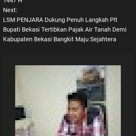
1447 H
v
Next:
i
LSM PENJARA Dukung Penuh Langkah Plt
Bupati Bekasi Tertibkan Pajak Air Tanah Demi
g
Kabupaten Bekasi Bangkit Maju Sejahtera
a
s
i
p
o
s