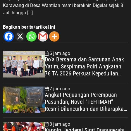
Karawang di Desa Wantilan resmi berakhir. Digelar sejak 8
Juli hingga […]
Bagikan berita/artikel ini
6 jam ago
Do’a Bersama dan Santunan Anak
Yatim, Sespimma Polri Angkatan
76 TA 2026 Perkuat Kepedulian
Sosial
7 jam ago
Angkat Perjuangan Perempuan
Pasundan, Novel “TEH IMAH”
Resmi Diluncurkan dan Diharapkan
Tembus Layar Lebar
8 jam ago
Kapolri Jenderal Sigit Dianugerahi