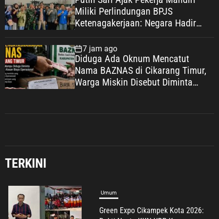
Miliki Perlindungan BPJS
Ketenagakerjaan: Negara Hadir
Lindungi Pekerja, Wujudkan
Kesejahteraan
7 jam ago
Diduga Ada Oknum Mencatut
Nama BAZNAS di Cikarang Timur,
Warga Miskin Disebut Diminta
Uang dengan Dalih Biaya
Umum
Operasional
Green Expo Cikampek Kota 2026:
Bukti Nyata KKN UBP Karawang
Menginspirasi
7 Agustus 2026
TERKINI
Umum
H. Zuli Zulkipli Soroti Dugaan