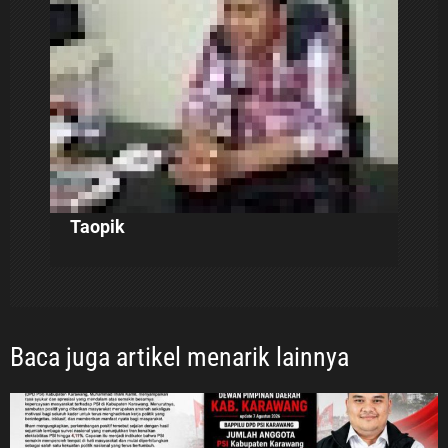
o
s
Taopik
Baca juga artikel menarik lainnya