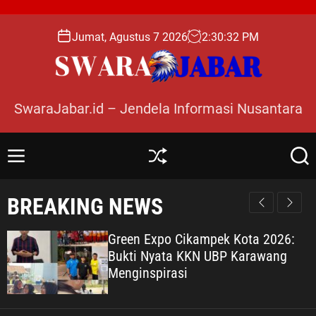
S
k
Jumat, Agustus 7 2026
2
:
30
:
34
PM
i
p
t
o
SwaraJabar.id – Jendela Informasi Nusantara
c
o
n
M
S
S
t
e
h
e
e
n
u
a
BREAKING NEWS
n
u
ff
r
l
c
t
e
h
Green Expo Cikampek Kota 2026:
Bukti Nyata KKN UBP Karawang
Menginspirasi