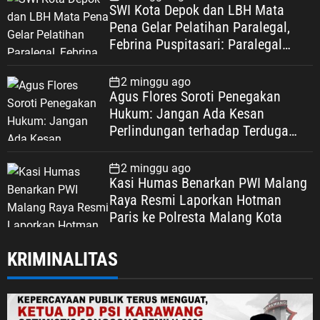
SWI Kota Depok dan LBH Mata
Pena Gelar Pelatihan Paralegal,
Febrina Puspitasari: Paralegal
Garda Terdepan Perluas Akses
Keadilan Warga Depok
2 minggu ago
Agus Flores Soroti Penegakan
Hukum: Jangan Ada Kesan
Perlindungan terhadap Terduga
Korupsi, Kepercayaan Publik
Dipertaruhkan
2 minggu ago
Kasi Humas Benarkan PWI Malang
Raya Resmi Laporkan Hotman
Paris ke Polresta Malang Kota
KRIMINALITAS