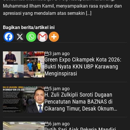
Muhammad Ilham Kamil, menyampaikan rasa syukur dan
apresiasi yang mendalam atas semakin […]
Bagikan berita/artikel ini
3 jam ago
Green Expo Cikampek Kota 2026:
Bukti Nyata KKN UBP Karawang
Menginspirasi
5 jam ago
H. Zuli Zulkipli Soroti Dugaan
Pencatutan Nama BAZNAS di
Cikarang Timur, Desak Oknum
Diungkap demi Efek Jera
6 jam ago
Putih Sari Ajak Pekerja Mandiri