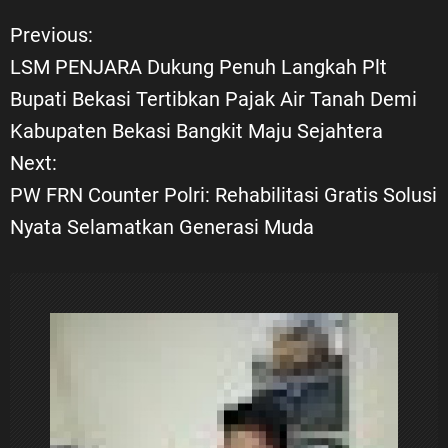
Previous:
N
LSM PENJARA Dukung Penuh Langkah Plt
a
Bupati Bekasi Tertibkan Pajak Air Tanah Demi
Kabupaten Bekasi Bangkit Maju Sejahtera
v
Next:
i
PW FRN Counter Polri: Rehabilitasi Gratis Solusi
Nyata Selamatkan Generasi Muda
g
a
s
i
p