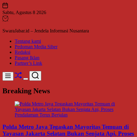
Skip
to
Sabtu, Agustus 8 2026
content
SwaraJabar.id – Jendela Informasi Nusantara
Tentang kami
Pedoman Media Siber
Redaksi
Pasang Iklan
Partner’s Link
Shuffle
Search
Menu
Switch
color
Breaking News
mode
Polda Metro Jaya Tegaskan Mayoritas Temuan di
Yayasan Jakarta Selatan Bukan Senjata Api, Proses