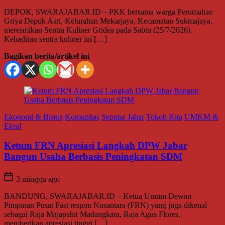
DEPOK, SWARAJABAR.ID – PKK bersama warga Perumahan
Griya Depok Asri, Kelurahan Mekarjaya, Kecamatan Sukmajaya,
meresmikan Sentra Kuliner Gridea pada Sabtu (25/7/2026).
Kehadiran sentra kuliner ini […]
Bagikan berita/artikel ini
Ekonomi & Bisnis
Komunitas
Seputar Jabar
Tokoh Kita
UMKM &
Ekraf
Ketum FRN Apresiasi Langkah DPW Jabar
Bangun Usaha Berbasis Peningkatan SDM
3 minggu ago
BANDUNG, SWARAJABAR.ID – Ketua Umum Dewan
Pimpinan Pusat Fast respon Nusantara (FRN) yang juga dikenal
sebagai Raja Majapahit Madangkara, Raja Agus Flores,
memberikan apresiasi tinggi […]