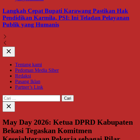
Langkah Cepat Bupati Karawang Pastikan Hak
Pendidikan Karmila, PSI: Ini Teladan Pelayanan
Publik yang Humanis
Close
Tentang kami
Pedoman Media Siber
Redaksi
Pasang Iklan
Partner’s Link
Cari
untuk:
Close
search
May Day 2026: Ketua DPRD Kabupaten
Bekasi Tegaskan Komitmen
Kesejahteraan Pekerja sebagai Pilar