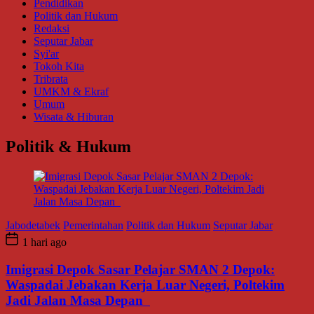
Pendidikan
Politik dan Hukum
Redaksi
Seputar Jabar
Syi'ar
Tokoh Kita
Tribrata
UMKM & Ekraf
Umum
Wisata & Hiburan
Politik & Hukum
Jabodetabek
Pemerintahan
Politik dan Hukum
Seputar Jabar
1 hari ago
Imigrasi Depok Sasar Pelajar SMAN 2 Depok:
Waspadai Jebakan Kerja Luar Negeri, Poltekim
Jadi Jalan Masa Depan