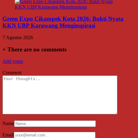
Green Expo Cikampek Kota 2026: Bukti Nyata
KKN UBP Karawang Menginspirasi
7 Agustus 2026
+
There are no comments
Add yours
Comment
Name
Email