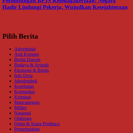
Perlindungan BPJS Ketenagakerjaan: Negara
Hadir Lindungi Pekerja, Wujudkan Kesejahteraan
Pilih Berita
Advertorial
Anti Korupsi
Berita Daerah
Budaya & Sejarah
Ekonomi & Bisnis
Info Desa
Jabodetabek
Kesehatan
Komunitas
Kriminal
Mancanegara
Militer
Nasional
Olahraga
Opini & Suara Pembaca
Pemerintahan