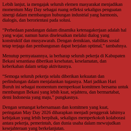
Lebih lanjut, ia mengajak seluruh elemen masyarakat menjadikan
momentum May Day sebagai ruang refleksi sekaligus penguatan
sinergi dalam membangun hubungan industrial yang harmonis,
dialogis, dan berorientasi pada solusi.
“Perbedaan pandangan dalam dinamika ketenagakerjaan adalah hal
yang wajar, namun harus diselesaikan melalui dialog yang
konstruktif dan musyawarah. Dengan demikian, stabilitas sosial
tetap terjaga dan pembangunan dapat berjalan optimal,” tambahnya.
Menutup pernyataannya, ia berharap seluruh pekerja di Kabupaten
Bekasi senantiasa diberikan kesehatan, keselamatan, dan
keberkahan dalam setiap aktivitasnya.
“Semoga seluruh pekerja selalu diberikan kekuatan dan
perlindungan dalam menjalankan tugasnya. Mari jadikan Hari
Buruh ini sebagai momentum memperkuat komitmen bersama untuk
membangun Bekasi yang lebih kuat, sejahtera, dan bermartabat,
demi Indonesia yang maju,” pungkasnya.
Dengan semangat kebersamaan dan komitmen yang kuat,
peringatan May Day 2026 diharapkan menjadi penggerak lahirnya
kebijakan yang lebih berpihak, sekaligus memperkokoh kolaborasi
antara pekerja, pemerintah, dan dunia usaha dalam mewujudkan
kesejahteraan yang berkelanjutan.