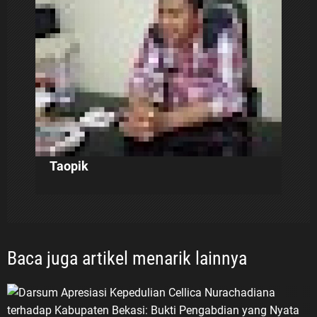
o
s
Taopik
Baca juga artikel menarik lainnya