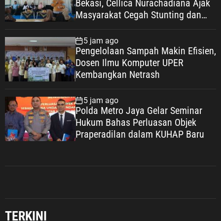
Bekasi, Cellica Nurachadiana Ajak
Masyarakat Cegah Stunting dan
Wujudkan Keluarga Berkualitas
5 jam ago
Pengelolaan Sampah Makin Efisien,
Dosen Ilmu Komputer UPER
Kembangkan Netrash
5 jam ago
Polda Metro Jaya Gelar Seminar
Hukum Bahas Perluasan Objek
Praperadilan dalam KUHAP Baru
TERKINI