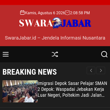
S
k
Kamis, Agustus 6 2026
2
:
09
:
00
PM
i
p
t
o
SwaraJabar.id – Jendela Informasi Nusantara
c
o
n
M
S
S
t
e
h
e
e
n
u
a
BREAKING NEWS
n
u
ff
r
l
c
t
e
h
Imigrasi Depok Sasar Pelajar SMAN
2 Depok: Waspadai Jebakan Kerja
Luar Negeri, Poltekim Jadi Jalan
Masa Depan