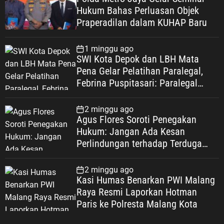
Hukum Bahas Perluasan Objek
Praperadilan dalam KUHAP Baru
1 minggu ago
SWI Kota Depok dan LBH Mata
Pena Gelar Pelatihan Paralegal,
Febrina Puspitasari: Paralegal
Garda Terdepan Perluas Akses
Keadilan Warga Depok
2 minggu ago
Agus Flores Soroti Penegakan
Hukum: Jangan Ada Kesan
Perlindungan terhadap Terduga
Korupsi, Kepercayaan Publik
Dipertaruhkan
2 minggu ago
Kasi Humas Benarkan PWI Malang
Raya Resmi Laporkan Hotman
Paris ke Polresta Malang Kota