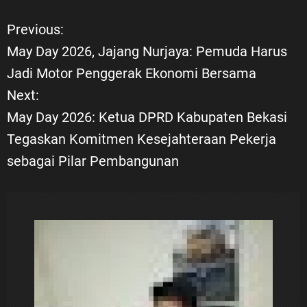
Previous:
N
May Day 2026, Jajang Nurjaya: Pemuda Harus
a
Jadi Motor Penggerak Ekonomi Bersama
Next:
v
May Day 2026: Ketua DPRD Kabupaten Bekasi
i
Tegaskan Komitmen Kesejahteraan Pekerja
sebagai Pilar Pembangunan
g
a
s
i
p