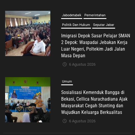
Umum
Sosialisasi Kemenduk Bangga di
Bekasi, Cellica Nurachadiana Ajak
Masyarakat Cegah Stunting dan
Wujudkan Keluarga Berkualitas
6 Agustus 2026
Advertorial
Nasional
Pendidikan
Pengelolaan Sampah Makin Efisien,
Dosen Ilmu Komputer UPER
Kembangkan Netrash
6 Agustus 2026
Nasional
Politik Dan Hukum
Tribrata