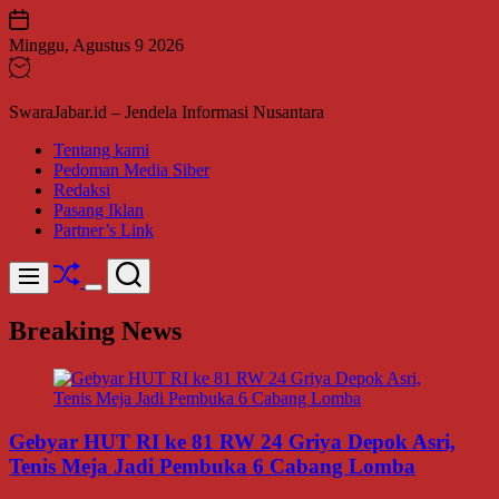
Skip
to
Minggu, Agustus 9 2026
content
SwaraJabar.id – Jendela Informasi Nusantara
Tentang kami
Pedoman Media Siber
Redaksi
Pasang Iklan
Partner’s Link
Shuffle
Search
Menu
Switch
color
Breaking News
mode
Gebyar HUT RI ke 81 RW 24 Griya Depok Asri,
Tenis Meja Jadi Pembuka 6 Cabang Lomba