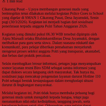
1 min read
Cikarang Pusat – Upaya membangun generasi muda yang
berintegritas terus dilakukan melalui kegiatan Police Goes to School
yang digelar di SMAN 1 Cikarang Pusat, Desa Jayamukti, Senin
pagi (30/3/2026). Kegiatan ini menjadi bagian dari sosialisasi
penerimaan terpadu anggota Polri Tahun Anggaran 2026.
Kegiatan yang dimulai pukul 06.30 WIB tersebut dipimpin oleh
Aiptu Marsudi selaku Bhabinkamtibmas Desa Jayamukti, dengan
melibatkan para guru serta siswa. Dalam suasana edukatif dan
komunikatif, para pelajar diberikan pemahaman menyeluruh
mengenai proses seleksi anggota Polri yang transparan, akuntabel,
dan bebas dari praktik percaloan.
Selain membagikan brosur informasi, petugas juga menyampaikan
nomor layanan resmi Biro SDM sebagai sarana informasi yang
dapat diakses secara langsung oleh masyarakat. Tak hanya itu,
sosialisasi juga mencakup pengenalan layanan darurat Hotline 110
Polri sebagai bentuk kesiapsiagaan dalam menghadapi situasi
darurat di lingkungan masyarakat.
Melalui kegiatan ini, Polri tidak hanya membuka peluang bagi
generasi muda untuk mengabdi kepada bangsa, tetapi juga
menanamkan nilai-nilai kedisiplinan, tanggung jawab, serta
kesadaran hukum sejak dini. Diharapkan, para pelajar dapat