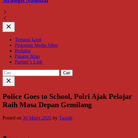
Strategis Nasional
Close
Tentang kami
Pedoman Media Siber
Redaksi
Pasang Iklan
Partner’s Link
Cari
untuk:
Close
search
Police Goes to School, Polri Ajak Pelajar
Raih Masa Depan Gemilang
Posted on
30 Maret 2026
by
Taopik