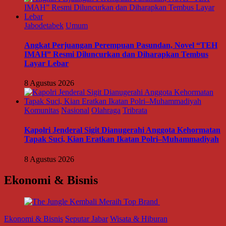
Jabodetabek
Umum
Angkat Perjuangan Perempuan Pasundan, Novel “TEH
IMAH” Resmi Diluncurkan dan Diharapkan Tembus
Layar Lebar
8 Agustus 2026
Komunitas
Nasional
Olahraga
Tribrata
Kapolri Jenderal Sigit Dianugerahi Anggota Kehormatan
Tapak Suci, Kian Eratkan Ikatan Polri–Muhammadiyah
8 Agustus 2026
Ekonomi & Bisnis
Ekonomi & Bisnis
Seputar Jabar
Wisata & Hiburan