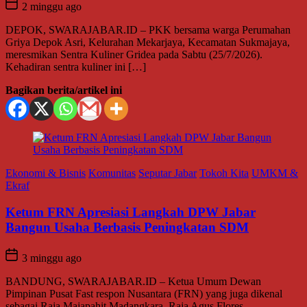
2 minggu ago
DEPOK, SWARAJABAR.ID – PKK bersama warga Perumahan
Griya Depok Asri, Kelurahan Mekarjaya, Kecamatan Sukmajaya,
meresmikan Sentra Kuliner Gridea pada Sabtu (25/7/2026).
Kehadiran sentra kuliner ini […]
Bagikan berita/artikel ini
Ekonomi & Bisnis
Komunitas
Seputar Jabar
Tokoh Kita
UMKM &
Ekraf
Ketum FRN Apresiasi Langkah DPW Jabar
Bangun Usaha Berbasis Peningkatan SDM
3 minggu ago
BANDUNG, SWARAJABAR.ID – Ketua Umum Dewan
Pimpinan Pusat Fast respon Nusantara (FRN) yang juga dikenal
sebagai Raja Majapahit Madangkara, Raja Agus Flores,