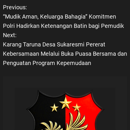
Previous:
N
“Mudik Aman, Keluarga Bahagia” Komitmen
a
Polri Hadirkan Ketenangan Batin bagi Pemudik
Next:
v
Karang Taruna Desa Sukaresmi Pererat
i
Kebersamaan Melalui Buka Puasa Bersama dan
Penguatan Program Kepemudaan
g
a
s
i
p