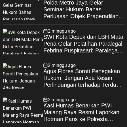
Polda Metro Jaya Gelar
Seminar Hukum Bahas
Perluasan Objek Praperadilan
dalam KUHAP Baru
2 minggu ago
SWI Kota Depok dan LBH Mata
Pena Gelar Pelatihan Paralegal,
Febrina Puspitasari: Paralegal
Garda Terdepan Perluas Akses
Keadilan Warga Depok
2 minggu ago
Agus Flores Soroti Penegakan
Hukum: Jangan Ada Kesan
Perlindungan terhadap Terduga
Korupsi, Kepercayaan Publik
Dipertaruhkan
2 minggu ago
Kasi Humas Benarkan PWI
Malang Raya Resmi Laporkan
Hotman Paris ke Polresta
Malang Kota