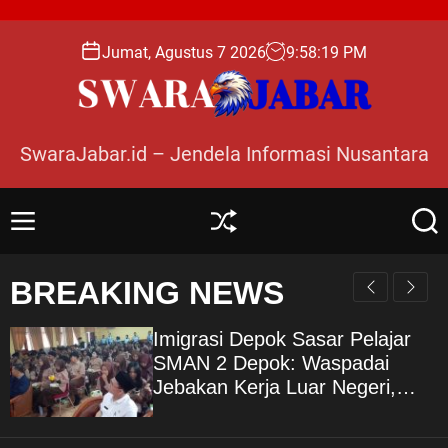
S
k
Jumat, Agustus 7 2026
9
:
58
:
20
PM
i
p
t
o
SwaraJabar.id – Jendela Informasi Nusantara
c
o
n
M
S
S
t
e
h
e
e
n
u
a
BREAKING NEWS
n
u
ff
r
l
c
t
e
h
Imigrasi Depok Sasar Pelajar
SMAN 2 Depok: Waspadai
Jebakan Kerja Luar Negeri,
Poltekim Jadi Jalan Masa
Depan