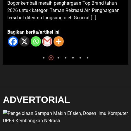
Darsum Apresiasi Kepedulian
Bogor kembali meraih penghargaan Top Brand tahun
Cellica Nurachadiana terhadap
2026 untuk kategori Taman Rekreasi Air. Penghargaan
Kabupaten Bekasi: Bukti
tersebut diterima langsung oleh General […]
Pengabdian yang Nyata untuk
Masyarakat
Bagikan berita/artikel ini
6 Agustus 2026
ADVERTORIAL