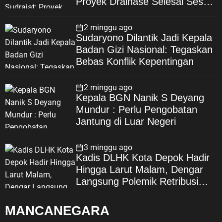
Proyek Drainase Selesai Sesuai
Spesifikasi
2 minggu ago
Sudaryono Dilantik Jadi Kepala
Badan Gizi Nasional: Tegaskan
Bebas Konflik Kepentingan
2 minggu ago
Kepala BGN Nanik S Deyang
Mundur : Perlu Pengobatan
Jantung di Luar Negeri
3 minggu ago
Kadis DLHK Kota Depok Hadir
Hingga Larut Malam, Dengar
Langsung Polemik Retribusi
Sampah di Mekarjaya
MANCANEGARA