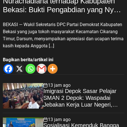
Nurachadiana terhadap Kabupaten
Bekasi: Bukti Pengabdian yang Nyata
untuk Masyarakat
BEKASI — Wakil Sekretaris DPC Partai Demokrat Kabupaten
Bekasi yang juga tokoh masyarakat Kecamatan Cikarang
Timur, Darsum, menyampaikan apresiasi dan ucapan terima
kasih kepada Anggota […]
Bagikan berita/artikel ini
13 jam ago
Imigrasi Depok Sasar Pelajar
SMAN 2 Depok: Waspadai
Jebakan Kerja Luar Negeri,
Poltekim Jadi Jalan Masa
Depan
13 jam ago
Sosialisasi Kemenduk Bangga