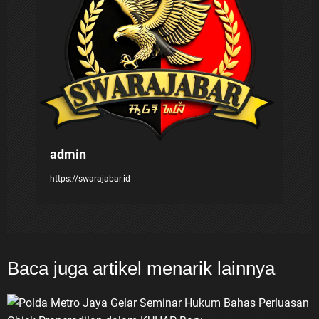
o
s
admin
https://swarajabar.id
Baca juga artikel menarik lainnya