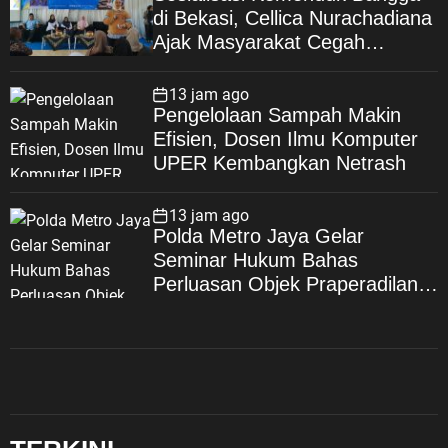
di Bekasi, Cellica Nurachadiana
Ajak Masyarakat Cegah
Stunting dan Wujudkan
Keluarga Berkualitas
13 jam ago
Pengelolaan Sampah Makin
Efisien, Dosen Ilmu Komputer
UPER Kembangkan Netrash
13 jam ago
Polda Metro Jaya Gelar
Seminar Hukum Bahas
Perluasan Objek Praperadilan
dalam KUHAP Baru