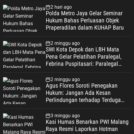
2 hari ago
Polda Metro Jaya Gelar Seminar
Hukum Bahas Perluasan Objek
Praperadilan dalam KUHAP Baru
2 minggu ago
SWI Kota Depok dan LBH Mata
Pena Gelar Pelatihan Paralegal,
Febrina Puspitasari: Paralegal
Garda Terdepan Perluas Akses
Keadilan Warga Depok
2 minggu ago
Agus Flores Soroti Penegakan
Hukum: Jangan Ada Kesan
Perlindungan terhadap Terduga
Korupsi, Kepercayaan Publik
Dipertaruhkan
3 minggu ago
Kasi Humas Benarkan PWI Malang
Raya Resmi Laporkan Hotman