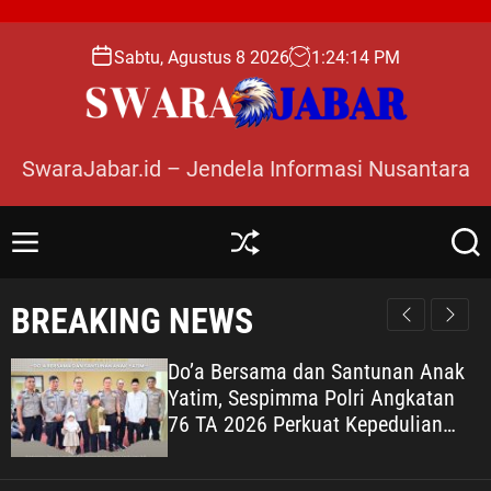
S
k
Sabtu, Agustus 8 2026
1
:
24
:
16
PM
i
p
t
o
SwaraJabar.id – Jendela Informasi Nusantara
c
o
n
M
S
S
t
e
h
e
e
n
u
a
BREAKING NEWS
n
u
ff
r
l
c
t
e
h
Do’a Bersama dan Santunan Anak
Yatim, Sespimma Polri Angkatan
76 TA 2026 Perkuat Kepedulian
Sosial