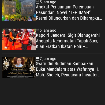
5 jam ago
Angkat Perjuangan Perempuan
Pasundan, Novel “TEH IMAH”
Resmi Diluncurkan dan Diharapkan
Tembus Layar Lebar
6 jam ago
Kapolri Jenderal Sigit Dianugerahi
Anggota Kehormatan Tapak Suci,
Kian Eratkan Ikatan Polri–
Muhammadiyah
7 jam ago
Syafrudin Budiman Sampaikan
Duka Mendalam atas Wafatnya H.
Moh. Sholeh, Pengacara Inisiator
“No Viral No Justice”