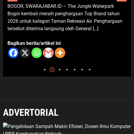
Wantilan Berakhir, Edukasi Sampah
BOGOR, SWARAJABAR.ID – The Jungle Waterpark
P
dan Bank Sampah Jadi Warisan
Pengabdian
Bogor kembali meraih penghargaan Top Brand tahun
K
2026 untuk kategori Taman Rekreasi Air. Penghargaan
G
8 Agustus 2026
tersebut diterima langsung oleh General […]
k
Bagikan berita/artikel ini
B
ADVERTORIAL