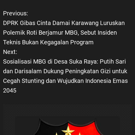
Previous:
N
DPRK Gibas Cinta Damai Karawang Luruskan
a
Polemik Roti Berjamur MBG, Sebut Insiden
Teknis Bukan Kegagalan Program
v
Next:
i
Sosialisasi MBG di Desa Suka Raya: Putih Sari
dan Darisalam Dukung Peningkatan Gizi untuk
g
Cegah Stunting dan Wujudkan Indonesia Emas
a
2045
s
i
p