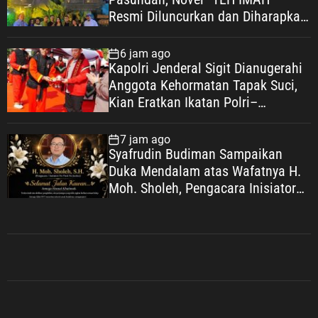
Resmi Diluncurkan dan Diharapkan
Tembus Layar Lebar
6 jam ago
Kapolri Jenderal Sigit Dianugerahi
Anggota Kehormatan Tapak Suci,
Kian Eratkan Ikatan Polri–
Muhammadiyah
7 jam ago
Syafrudin Budiman Sampaikan
Duka Mendalam atas Wafatnya H.
Moh. Sholeh, Pengacara Inisiator
“No Viral No Justice”