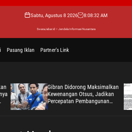
Sabtu, Agustus 8 2026
8
:
08
:
33
AM
SwaraJabar.id – Jendela Informasi Nusantara
i
Pasang Iklan
Partner’s Link
kan
Gibran Didorong Maksimalkan
nya
Kewenangan Otsus, Jadikan
Percepatan Pembangunan
ce”
Papua Agenda Strategis
Nasional