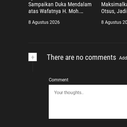
Sampaikan Duka Mendalam
Maksimalk
atas Wafatnya H. Moh.
Otsus, Jad
Sholeh, Pengacara Inisiator
Pembangun
8 Agustus 2026
8 Agustus 2
“No Viral No Justice”
Agenda Str
+
There are no comments
Add
Comment