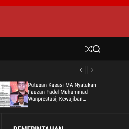
S
S
h
e
u
a
ff
r
l
c
e
h
Putusan Kasasi MA Nyatakan
Fauzan Fadel Muhammad
Wanprestasi, Kewajiban
Rp2,085 Miliar Disorot