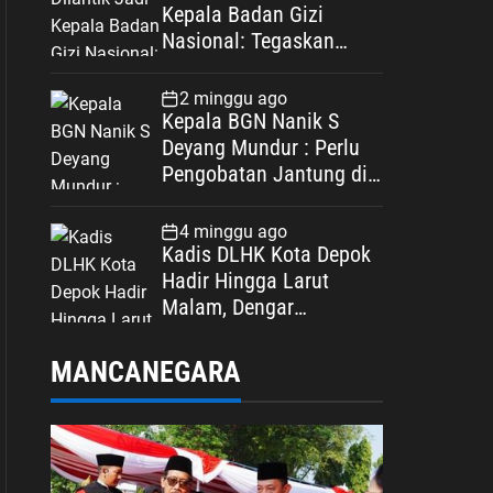
Kepala Badan Gizi
Nasional: Tegaskan
Bebas Konflik
Kepentingan
2 minggu ago
Kepala BGN Nanik S
Deyang Mundur : Perlu
Pengobatan Jantung di
Luar Negeri
4 minggu ago
Kadis DLHK Kota Depok
Hadir Hingga Larut
Malam, Dengar
Langsung Polemik
Retribusi Sampah di
MANCANEGARA
Mekarjaya