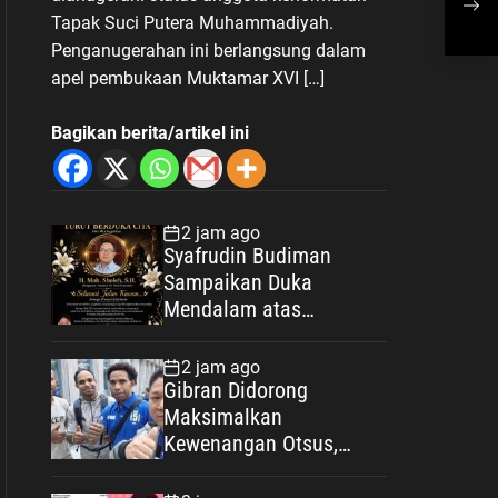
Sia
Tapak Suci Putera Muhammadiyah.
Bek
Penganugerahan ini berlangsung dalam
apel pembukaan Muktamar XVI […]
Bagikan berita/artikel ini
2 jam ago
Syafrudin Budiman
Sampaikan Duka
Mendalam atas
Wafatnya H. Moh.
Sholeh, Pengacara
2 jam ago
Inisiator “No Viral No
Gibran Didorong
Justice”
Maksimalkan
Kewenangan Otsus,
Jadikan Percepatan
Pembangunan Papua