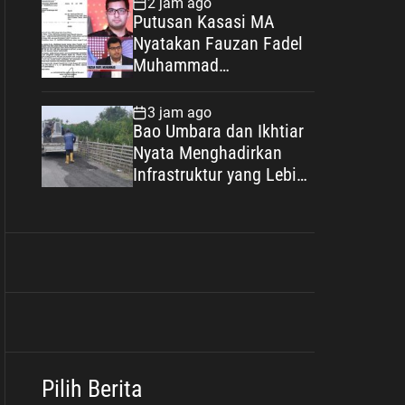
2 jam ago
Agenda Strategis
Putusan Kasasi MA
Nasional
Nyatakan Fauzan Fadel
Muhammad
Wanprestasi, Kewajiban
Rp2,085 Miliar Disorot
3 jam ago
Bao Umbara dan Ikhtiar
Nyata Menghadirkan
Infrastruktur yang Lebih
Layak bagi Warga
Karangsari
Pilih Berita