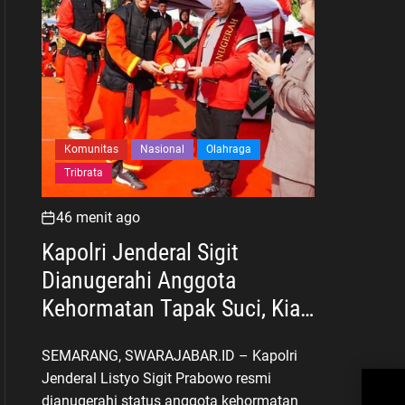
Komunitas
Nasional
Olahraga
Tribrata
46 menit ago
Kapolri Jenderal Sigit
Dianugerahi Anggota
Kehormatan Tapak Suci, Kian
Eratkan Ikatan Polri–
SEMARANG, SWARAJABAR.ID – Kapolri
Muhammadiyah
Jenderal Listyo Sigit Prabowo resmi
Sine
Haji
dianugerahi status anggota kehormatan