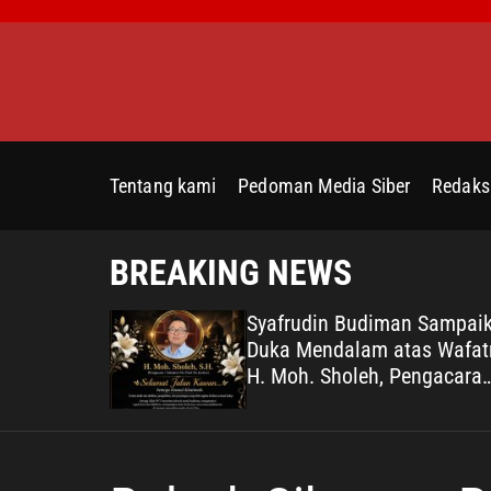
S
k
i
p
t
o
c
Tentang kami
Pedoman Media Siber
Redaks
o
n
t
BREAKING NEWS
e
n
it
Syafrudin Budiman Sampai
t
ta
Duka Mendalam atas Wafat
uci, Kian
H. Moh. Sholeh, Pengacara
i–
Inisiator “No Viral No Justi