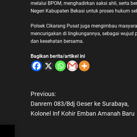
melalui BPOM, menghadirkan saksi ahli, serta 
Negeri Kabupaten Bekasi untuk proses hukum sel
Polsek Cikarang Pusat juga mengimbau masyaraka
mencurigakan di lingkungannya, sebagai wujud pa
dan kesehatan bersama.
Bagikan berita/artikel ini
N
Previous:
Danrem 083/Bdj Geser ke Surabaya,
a
Kolonel Inf Kohir Emban Amanah Baru
v
aya,
i
ah