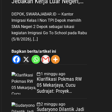
Jebakan Kerja Luar Negeri,
Poltekim Jadi Jalan Masa
DEPOK, SWARAJABAR.ID — Kantor
Depan
Imigrasi Kelas I Non TPI Depok memilih
SMA Negeri 2 Depok sebagai lokasi
kegiatan Imigrasi Go To School pada Rabu
(5/8/2026), […]
Bagikan berita/artikel ini
1 minggu ago
Klarifikasi Pokmas RW
05 Mekarjaya, Cucu
Sudrajat: Proyek
Drainase Selesai Sesuai
Spesifikasi
2 minggu ago
Sudaryono Dilantik Jadi