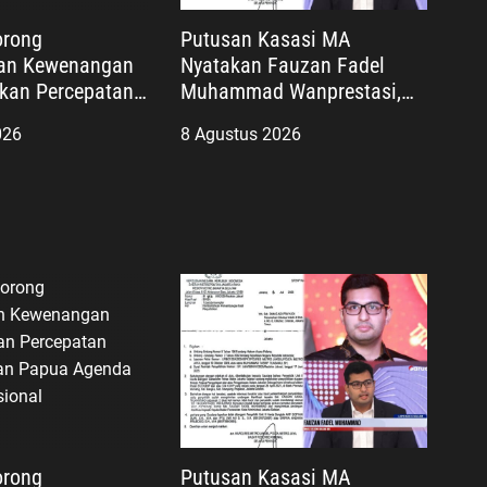
orong
Putusan Kasasi MA
an Kewenangan
Nyatakan Fauzan Fadel
ikan Percepatan
Muhammad Wanprestasi,
an Papua
Kewajiban Rp2,085 Miliar
026
8 Agustus 2026
ategis Nasional
Disorot
orong
Putusan Kasasi MA