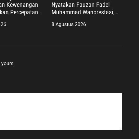
an Kewenangan
Nyatakan Fauzan Fadel
ikan Percepatan
Muhammad Wanprestasi,
an Papua
Kewajiban Rp2,085 Miliar
026
8 Agustus 2026
ategis Nasional
Disorot
 yours