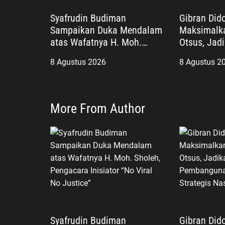
Syafrudin Budiman
Gibran Did
Sampaikan Duka Mendalam
Maksimalk
atas Wafatnya H. Moh.
Otsus, Jad
Sholeh, Pengacara Inisiator
Pembangun
8 Agustus 2026
8 Agustus 2
“No Viral No Justice”
Agenda Str
More From Author
Syafrudin Budiman
Gibran Did