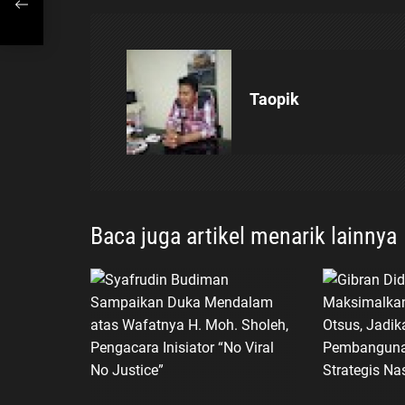
g
a
Taopik
s
i
p
Baca juga artikel menarik lainnya
o
s