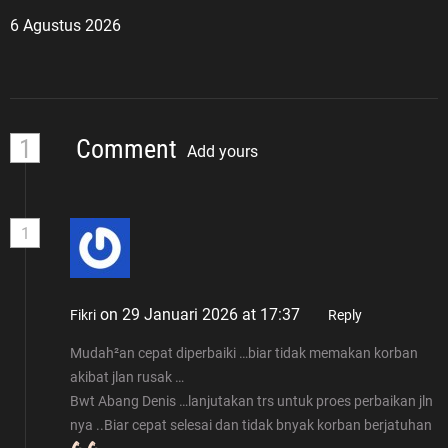
6 Agustus 2026
1
Comment
Add yours
1
on 29 Januari 2026 at 17:37
Fikri
Reply
Mudah²an cepat diperbaiki …biar tidak memakan korban
akibat jlan rusak …
Bwt Abang Denis …lanjutakan trs untuk proes perbaikan jln
nya ..Biar cepat selesai dan tidak bnyak korban berjatuhan