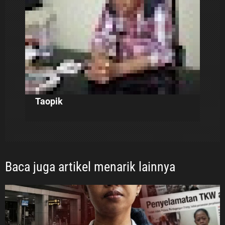
o
s
Taopik
Baca juga artikel menarik lainnya