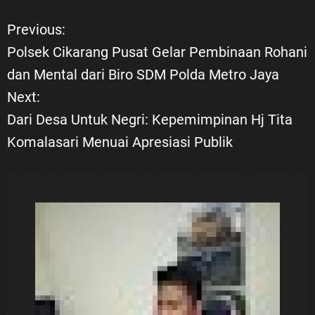
Previous:
N
Polsek Cikarang Pusat Gelar Pembinaan Rohani
a
dan Mental dari Biro SDM Polda Metro Jaya
Next:
v
Dari Desa Untuk Negri: Kepemimpinan Hj Tita
i
Komalasari Menuai Apresiasi Publik
g
a
s
i
p