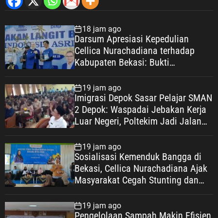
18 jam ago
Darsum Apresiasi Kepedulian
Cellica Nurachadiana terhadap
Kabupaten Bekasi: Bukti
Pengabdian yang Nyata untuk
Masyarakat
19 jam ago
Imigrasi Depok Sasar Pelajar SMAN
2 Depok: Waspadai Jebakan Kerja
Luar Negeri, Poltekim Jadi Jalan
Masa Depan
19 jam ago
Sosialisasi Kemenduk Bangga di
Bekasi, Cellica Nurachadiana Ajak
Masyarakat Cegah Stunting dan
Wujudkan Keluarga Berkualitas
19 jam ago
Pengelolaan Sampah Makin Efisien,