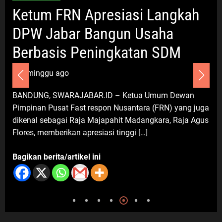
Ketum FRN Apresiasi Langkah
Sosialisasi Kemenduk Bangga di
Bekasi, Cellica Nurachadiana Ajak
DPW Jabar Bangun Usaha
Masyarakat Cegah Stunting dan
Berbasis Peningkatan SDM
Wujudkan Keluarga Berkualitas
6 Agustus 2026
3 minggu ago
BANDUNG, SWARAJABAR.ID – Ketua Umum Dewan
Advertorial
Nasional
Pendidikan
Pimpinan Pusat Fast respon Nusantara (FRN) yang juga
Pengelolaan Sampah Makin Efisien,
dikenal sebagai Raja Majapahit Madangkara, Raja Agus
Dosen Ilmu Komputer UPER
Flores, memberikan apresiasi tinggi […]
Kembangkan Netrash
6 Agustus 2026
Bagikan berita/artikel ini