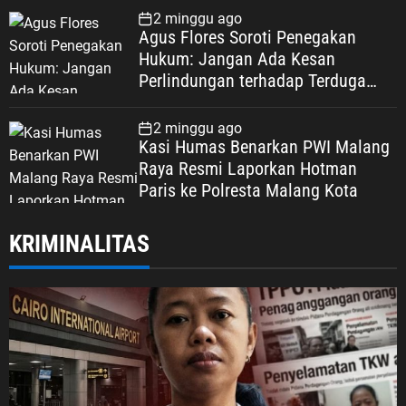
Keadilan Warga Depok
2 minggu ago
Agus Flores Soroti Penegakan
Hukum: Jangan Ada Kesan
Perlindungan terhadap Terduga
Korupsi, Kepercayaan Publik
Dipertaruhkan
2 minggu ago
Kasi Humas Benarkan PWI Malang
Raya Resmi Laporkan Hotman
Paris ke Polresta Malang Kota
KRIMINALITAS