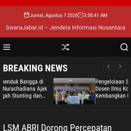
S
k
Jumat, Agustus 7 2026
3
:
58
:
42
AM
i
p
SwaraJabar.id – Jendela Informasi Nusantara
t
o
c
M
S
S
o
e
h
e
n
u
a
n
BREAKING NEWS
u
ff
r
t
l
c
e
e
h
Pengelolaan Sampah Makin Efisien,
n
Dosen Ilmu Komputer UPER
t
Kembangkan Netrash
LSM ABRI Dorong Percepatan