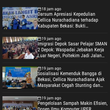
18 jam ago
Darsum Apresiasi Kepedulian
Cellica Nurachadiana terhadap
Kabupaten Bekasi: Bukti
Pengabdian yang Nyata untuk
Masyarakat
19 jam ago
Imigrasi Depok Sasar Pelajar SMAN
2 Depok: Waspadai Jebakan Kerja
Luar Negeri, Poltekim Jadi Jalan
Masa Depan
19 jam ago
Sosialisasi Kemenduk Bangga di
Bekasi, Cellica Nurachadiana Ajak
Masyarakat Cegah Stunting dan
Wujudkan Keluarga Berkualitas
19 jam ago
Pengelolaan Sampah Makin Efisien,
Dosen Ilmu Komputer UPER