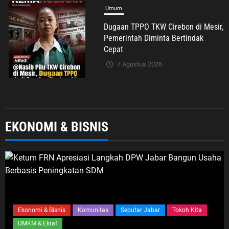
Umum
Darsum Apresiasi Kepedulian
Cellica Nurachadiana terhadap
Kabupaten Bekasi: Bukti
Pengabdian yang Nyata untuk
Masyarakat
6 Agustus 2026
Jabodetabek
Pemerintahan
EKONOMI & BISNIS
Politik Dan Hukum
Seputar Jabar
Imigrasi Depok Sasar Pelajar SMAN
2 Depok: Waspadai Jebakan Kerja
Luar Negeri, Poltekim Jadi Jalan
Masa Depan
6 Agustus 2026
Ekonomi & Bisnis
Komunitas
Seputar Jabar
Tokoh Kita
UMKM & Ekraf
Umum