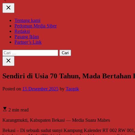
Close
Tentang kami
Pedoman Media Siber
Redaksi
Pasang Iklan
Partner’s Link
Cari
untuk:
Close
search
Sendiri di Usia 70 Tahun, Mada Bertaha
Posted on
15 Desember 2025
by
Taopik
2 min read
Karangmukti, Kabupaten Bekasi — Media Suara Mabes
Bekasi – Di sebuah sudut sunyi Kampung Kalender RT 002 RW 001, D