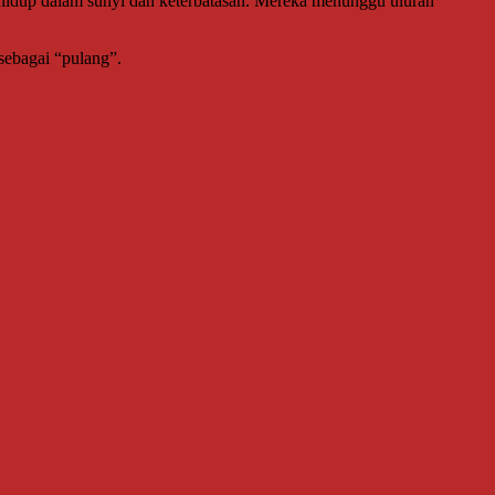
 hidup dalam sunyi dan keterbatasan. Mereka menunggu uluran
sebagai “pulang”.