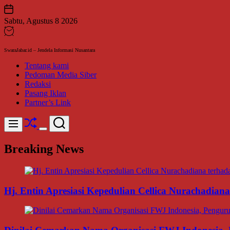
Skip
to
Sabtu, Agustus 8 2026
content
SwaraJabar.id – Jendela Informasi Nusantara
Tentang kami
Pedoman Media Siber
Redaksi
Pasang Iklan
Partner’s Link
Shuffle
Search
Menu
Switch
color
Breaking News
mode
Hj. Entin Apresiasi Kepedulian Cellica Nurachadi