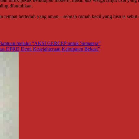
 dan hiruk-pikuk kehidupan modern, masih ada warga lanjut usia yang
aling dibutuhkan.
in tempat berteduh yang aman—sebuah rumah kecil yang bisa ia sebut 
an Bantuan melalui “AKSI GERCEP untuk Sumatera”
ritas DPRD Demi Kesejahteraan Kabupaten Bekasi”