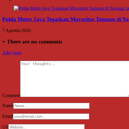
Polda Metro Jaya Tegaskan Mayoritas Temuan di Yay
7 Agustus 2026
+
There are no comments
Add yours
Comment
Name
Email
Url