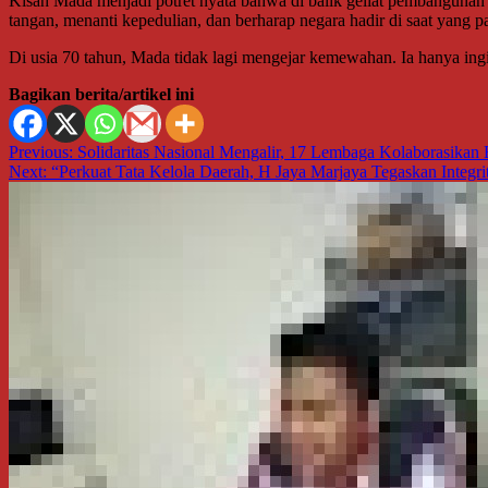
Kisah Mada menjadi potret nyata bahwa di balik geliat pembangunan
tangan, menanti kepedulian, dan berharap negara hadir di saat yang p
Di usia 70 tahun, Mada tidak lagi mengejar kemewahan. Ia hanya ing
Bagikan berita/artikel ini
Navigasi
Previous:
Solidaritas Nasional Mengalir, 17 Lembaga Kolaborasik
Next:
“Perkuat Tata Kelola Daerah, H Jaya Marjaya Tegaskan Integ
pos