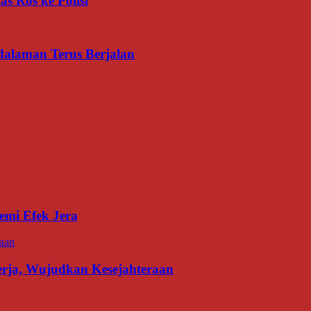
s Ros ke Polisi
dalaman Terus Berjalan
emi Efek Jera
erja, Wujudkan Kesejahteraan