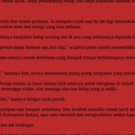
pa rumah layak, tanpa pendamping hidup, dan tanpa kepastian bantuan so
olah ikut runtuh perlahan. Ia mengaku sejak saat itu tak lagi merasa
makin renta dan tenaga yang kian terbatas.
itnya menjalani hidup seorang diri di usia yang seharusnya dipenuhi 
k pernah dapat bantuan apa pun lagi,” ucapnya pelan sambil menundukk
, satu-satunya rumah sederhana yang menjadi tempat berlindungnya rob
 tuturnya lirih, seraya memandang puing-puing bangunan yang kini ha
k. Setiap malam, ia harus diantar oleh anaknya untuk menginap di ruma
enunggu waktu, dan menjaga sisa-sisa hidup yang ia miliki.
 sini,” katanya dengan nada pasrah.
yimpan satu harapan sederhana: bisa kembali memiliki rumah kecil unt
Kabupaten Bekasi, agar mau menoleh dan menghadirkan sedikit kepe
aris tak terdengar.