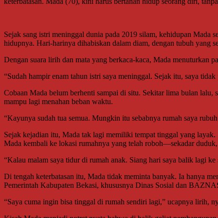
keterbatasan. Mada (70), kini harus bertahan hidup seorang diri, tan
Sejak sang istri meninggal dunia pada 2019 silam, kehidupan Mada se
hidupnya. Hari-harinya dihabiskan dalam diam, dengan tubuh yang se
Dengan suara lirih dan mata yang berkaca-kaca, Mada menuturkan pah
“Sudah hampir enam tahun istri saya meninggal. Sejak itu, saya tida
Cobaan Mada belum berhenti sampai di situ. Sekitar lima bulan lalu
mampu lagi menahan beban waktu.
“Kayunya sudah tua semua. Mungkin itu sebabnya rumah saya rubuh,”
Sejak kejadian itu, Mada tak lagi memiliki tempat tinggal yang laya
Mada kembali ke lokasi rumahnya yang telah roboh—sekadar duduk, m
“Kalau malam saya tidur di rumah anak. Siang hari saya balik lagi ke
Di tengah keterbatasan itu, Mada tidak meminta banyak. Ia hanya men
Pemerintah Kabupaten Bekasi, khususnya Dinas Sosial dan BAZNAS 
“Saya cuma ingin bisa tinggal di rumah sendiri lagi,” ucapnya lirih, ny