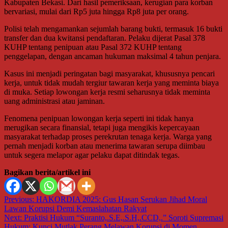
Kabupaten Bekasi. Dari hasil pemeriksaan, kerugian para korban
bervariasi, mulai dari Rp5 juta hingga Rp8 juta per orang.
Polisi telah mengamankan sejumlah barang bukti, termasuk 16 bukti
transfer dan dua kwitansi pendaftaran. Pelaku dijerat Pasal 378
KUHP tentang penipuan atau Pasal 372 KUHP tentang
penggelapan, dengan ancaman hukuman maksimal 4 tahun penjara.
Kasus ini menjadi peringatan bagi masyarakat, khususnya pencari
kerja, untuk tidak mudah tergiur tawaran kerja yang meminta biaya
di muka. Setiap lowongan kerja resmi seharusnya tidak meminta
uang administrasi atau jaminan.
Fenomena penipuan lowongan kerja seperti ini tidak hanya
merugikan secara finansial, tetapi juga mengikis kepercayaan
masyarakat terhadap proses perekrutan tenaga kerja. Warga yang
pernah menjadi korban atau menerima tawaran serupa diimbau
untuk segera melapor agar pelaku dapat ditindak tegas.
Bagikan berita/artikel ini
Navigasi
Previous:
HAKORDIA 2025: Gus Hasan Serukan Jihad Moral
Lawan Korupsi Demi Kemaslahatan Rakyat
pos
Next:
Praktisi Hukum “Suranto,.S.E,.S.H,.CCD,.” Soroti Supremasi
Hukum: Kunci Mutlak Perang Melawan Korupsi di Momen