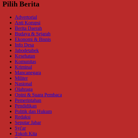
Pilih Berita
Advertorial
Anti Korupsi
Berita Daerah
Budaya & Sejarah
Ekonomi & Bisnis
Info Desa
Jabodetabek
Kesehatan
Komunitas
Kriminal
Mancanegara
Militer
Nasional
Olahraga
Opini & Suara Pembaca
Pemerintahan
Pendidikan
Politik dan Hukum
Redaksi
Seputar Jabar
Syi'ar
Tokoh Kita