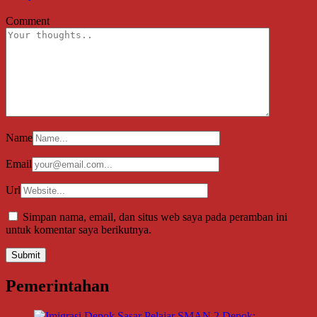
Comment
Name
Email
Url
Simpan nama, email, dan situs web saya pada peramban ini
untuk komentar saya berikutnya.
Pemerintahan