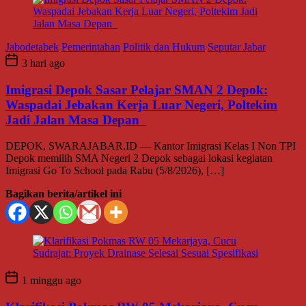
Jabodetabek
Pemerintahan
Politik dan Hukum
Seputar Jabar
3 hari ago
Imigrasi Depok Sasar Pelajar SMAN 2 Depok:
Waspadai Jebakan Kerja Luar Negeri, Poltekim
Jadi Jalan Masa Depan
DEPOK, SWARAJABAR.ID — Kantor Imigrasi Kelas I Non TPI
Depok memilih SMA Negeri 2 Depok sebagai lokasi kegiatan
Imigrasi Go To School pada Rabu (5/8/2026), […]
Bagikan berita/artikel ini
1 minggu ago