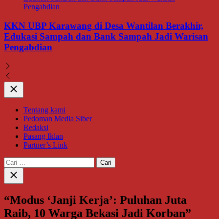
KKN UBP Karawang di Desa Wantilan Berakhir,
Edukasi Sampah dan Bank Sampah Jadi Warisan
Pengabdian
Close
Tentang kami
Pedoman Media Siber
Redaksi
Pasang Iklan
Partner’s Link
Cari
untuk:
Close
search
“Modus ‘Janji Kerja’: Puluhan Juta
Raib, 10 Warga Bekasi Jadi Korban”