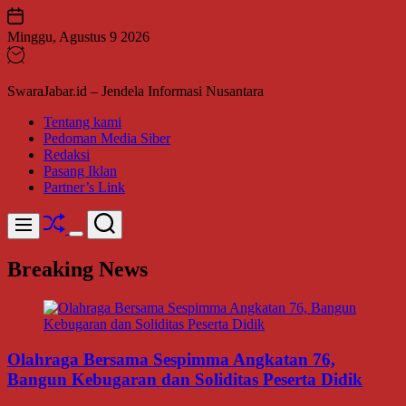
Skip
to
Minggu, Agustus 9 2026
content
SwaraJabar.id – Jendela Informasi Nusantara
Tentang kami
Pedoman Media Siber
Redaksi
Pasang Iklan
Partner’s Link
Shuffle
Search
Menu
Switch
color
Breaking News
mode
Olahraga Bersama Sespimma Angkatan 76,
Bangun Kebugaran dan Soliditas Peserta Didik