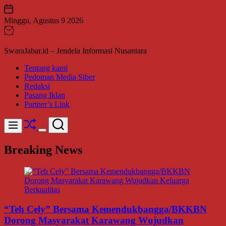
Skip
to
Minggu, Agustus 9 2026
content
SwaraJabar.id – Jendela Informasi Nusantara
Tentang kami
Pedoman Media Siber
Redaksi
Pasang Iklan
Partner’s Link
Shuffle
Search
Menu
Switch
color
Breaking News
mode
“Teh Cely” Bersama Kemendukbangga/BKKBN
Dorong Masyarakat Karawang Wujudkan