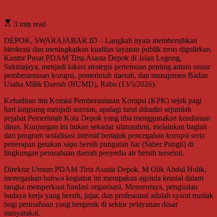
3 min read
DEPOK, SWARAJABAR.ID – Langkah nyata membersihkan
birokrasi dan meningkatkan kualitas layanan publik terus digulirkan.
Kantor Pusat PDAM Tirta Asasta Depok di Jalan Legong,
Sukmajaya, menjadi lokasi strategis pertemuan penting antara unsur
pemberantasan korupsi, pemerintah daerah, dan manajemen Badan
Usaha Milik Daerah (BUMD), Rabu (13/5/2026).
Kehadiran tim Komisi Pemberantasan Korupsi (KPK) sejak pagi
hari langsung menjadi sorotan, apalagi turut dihadiri sejumlah
pejabat Pemerintah Kota Depok yang tiba menggunakan kendaraan
dinas. Kunjungan ini bukan sekadar silaturahmi, melainkan bagian
dari program sosialisasi intensif bertajuk pencegahan korupsi serta
penerapan gerakan sapu bersih pungutan liar (Saber Pungli) di
lingkungan perusahaan daerah penyedia air bersih tersebut.
Direktur Umum PDAM Tirta Asasta Depok, M Olik Abdul Holik,
menegaskan bahwa kegiatan ini merupakan agenda krusial dalam
rangka memperkuat fondasi organisasi. Menurutnya, penguatan
budaya kerja yang bersih, jujur, dan profesional adalah syarat mutlak
bagi perusahaan yang bergerak di sektor pelayanan dasar
masyarakat.