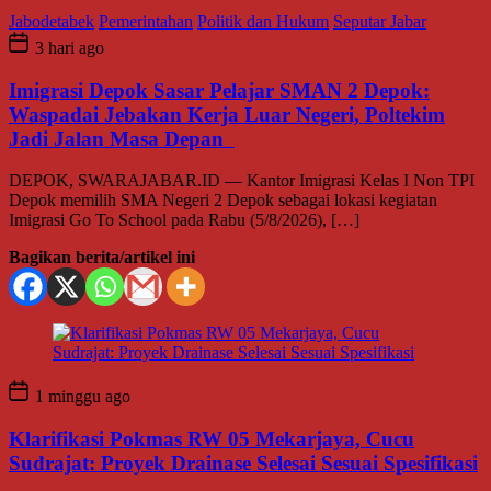
Jabodetabek
Pemerintahan
Politik dan Hukum
Seputar Jabar
3 hari ago
Imigrasi Depok Sasar Pelajar SMAN 2 Depok:
Waspadai Jebakan Kerja Luar Negeri, Poltekim
Jadi Jalan Masa Depan
DEPOK, SWARAJABAR.ID — Kantor Imigrasi Kelas I Non TPI
Depok memilih SMA Negeri 2 Depok sebagai lokasi kegiatan
Imigrasi Go To School pada Rabu (5/8/2026), […]
Bagikan berita/artikel ini
1 minggu ago
Klarifikasi Pokmas RW 05 Mekarjaya, Cucu
Sudrajat: Proyek Drainase Selesai Sesuai Spesifikasi