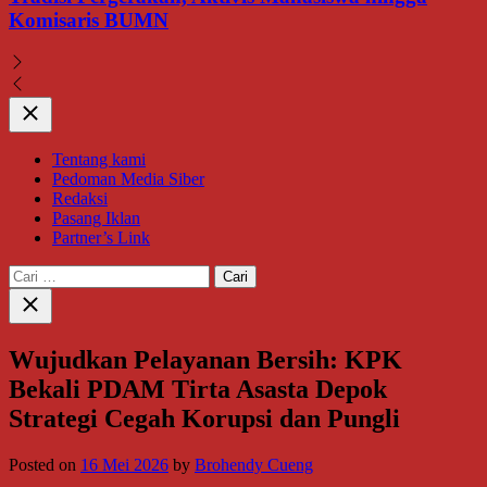
Komisaris BUMN
Close
Tentang kami
Pedoman Media Siber
Redaksi
Pasang Iklan
Partner’s Link
Cari
untuk:
Close
search
Wujudkan Pelayanan Bersih: KPK
Bekali PDAM Tirta Asasta Depok
Strategi Cegah Korupsi dan Pungli
Posted on
16 Mei 2026
by
Brohendy Cueng