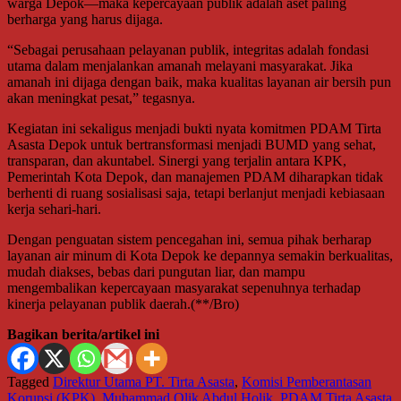
warga Depok—maka kepercayaan publik adalah aset paling
berharga yang harus dijaga.
“Sebagai perusahaan pelayanan publik, integritas adalah fondasi
utama dalam menjalankan amanah melayani masyarakat. Jika
amanah ini dijaga dengan baik, maka kualitas layanan air bersih pun
akan meningkat pesat,” tegasnya.
Kegiatan ini sekaligus menjadi bukti nyata komitmen PDAM Tirta
Asasta Depok untuk bertransformasi menjadi BUMD yang sehat,
transparan, dan akuntabel. Sinergi yang terjalin antara KPK,
Pemerintah Kota Depok, dan manajemen PDAM diharapkan tidak
berhenti di ruang sosialisasi saja, tetapi berlanjut menjadi kebiasaan
kerja sehari-hari.
Dengan penguatan sistem pencegahan ini, semua pihak berharap
layanan air minum di Kota Depok ke depannya semakin berkualitas,
mudah diakses, bebas dari pungutan liar, dan mampu
mengembalikan kepercayaan masyarakat sepenuhnya terhadap
kinerja pelayanan publik daerah.(**/Bro)
Bagikan berita/artikel ini
Tagged
Direktur Utama PT. Tirta Asasta
,
Komisi Pemberantasan
Korupsi (KPK)
,
Muhammad Olik Abdul Holik
,
PDAM Tirta Asasta