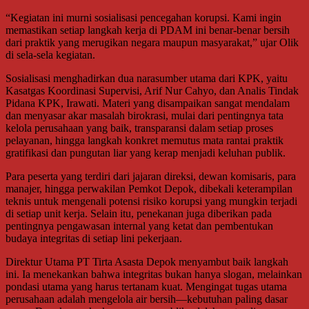
“Kegiatan ini murni sosialisasi pencegahan korupsi. Kami ingin
memastikan setiap langkah kerja di PDAM ini benar-benar bersih
dari praktik yang merugikan negara maupun masyarakat,” ujar Olik
di sela-sela kegiatan.
Sosialisasi menghadirkan dua narasumber utama dari KPK, yaitu
Kasatgas Koordinasi Supervisi, Arif Nur Cahyo, dan Analis Tindak
Pidana KPK, Irawati. Materi yang disampaikan sangat mendalam
dan menyasar akar masalah birokrasi, mulai dari pentingnya tata
kelola perusahaan yang baik, transparansi dalam setiap proses
pelayanan, hingga langkah konkret memutus mata rantai praktik
gratifikasi dan pungutan liar yang kerap menjadi keluhan publik.
Para peserta yang terdiri dari jajaran direksi, dewan komisaris, para
manajer, hingga perwakilan Pemkot Depok, dibekali keterampilan
teknis untuk mengenali potensi risiko korupsi yang mungkin terjadi
di setiap unit kerja. Selain itu, penekanan juga diberikan pada
pentingnya pengawasan internal yang ketat dan pembentukan
budaya integritas di setiap lini pekerjaan.
Direktur Utama PT Tirta Asasta Depok menyambut baik langkah
ini. Ia menekankan bahwa integritas bukan hanya slogan, melainkan
pondasi utama yang harus tertanam kuat. Mengingat tugas utama
perusahaan adalah mengelola air bersih—kebutuhan paling dasar