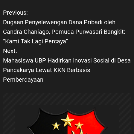
Previous:
N
Dugaan Penyelewengan Dana Pribadi oleh
a
Candra Chaniago, Pemuda Purwasari Bangkit:
“Kami Tak Lagi Percaya”
v
Next:
i
Mahasiswa UBP Hadirkan Inovasi Sosial di Desa
Pancakarya Lewat KKN Berbasis
g
Pemberdayaan
a
s
i
p