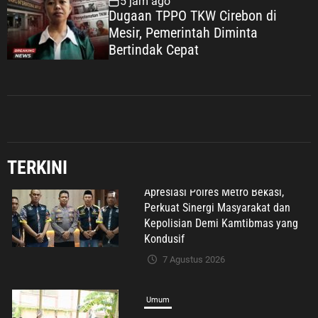
5 jam ago
Dugaan TPPO TKW Cirebon di
Mesir, Pemerintah Diminta
Bertindak Cepat
TERKINI
Umum
H. Darissalam: Empat Periode
Kepercayaan kepada Putih Sari
Bukti Nyata Pengabdian untuk
Masyarakat
7 Agustus 2026