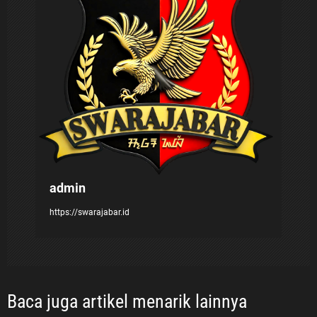
o
s
admin
https://swarajabar.id
Baca juga artikel menarik lainnya