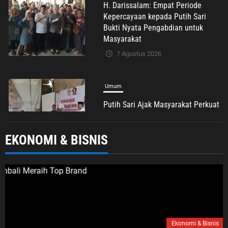
Umum
Putih Sari Ajak Masyarakat Perkuat
Nilai Empat Pilar MPR RI Demi
Menjaga Persatuan dan
Mewujudkan Indonesia Maju
7 Agustus 2026
Umum
EKONOMI & BISNIS
Dugaan TPPO TKW Cirebon di Mesir,
Pemerintah Diminta Bertindak
Cepat
7 Agustus 2026
Umum
Ekonomi & Bisnis
Jabodetabek
UMKM & Ekraf