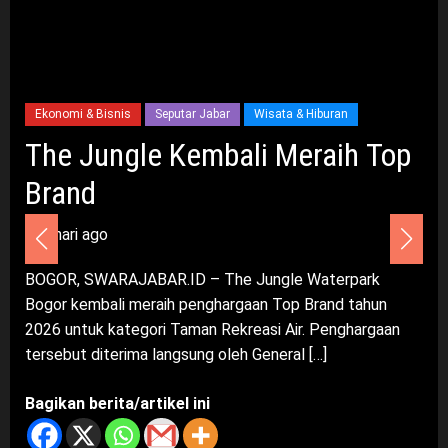
Ekonomi & Bisnis
Jabodetabek
UMKM & Ekraf
PKK RW 24 Griya Depok Asri
Advertorial
Nasional
Pendidikan
Resmikan Sentra Kuliner Grid
Pengelolaan Sampah Makin Efisien, Dosen Ilmu Komputer UPER
 Top
Puji Santoso: Dorong Ekonom
Kembangkan Netrash
dan Tekan Pengangguran
6 Agustus 2026
2 minggu ago
DEPOK, SWARAJABAR.ID – PKK bersama warga
rk
Perumahan Griya Depok Asri, Kelurahan Mekarjaya,
hun
Kecamatan Sukmajaya, meresmikan Sentra Kuliner
rgaan
Gridea pada Sabtu (25/7/2026). Kehadiran sentra kul
ini […]
Umum
Dugaan TPPO TKW Cirebon di Mesir, Pemerintah Diminta Bertindak
Bagikan berita/artikel ini
Cepat