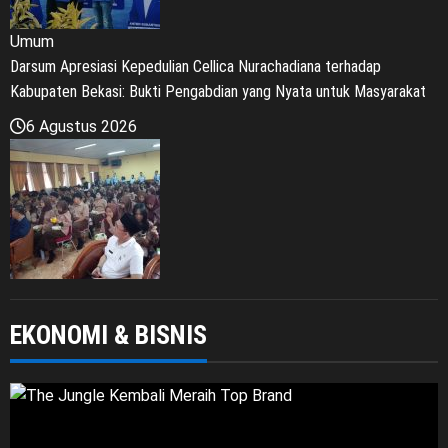
Jabodetabek
Pemerintahan
Politik dan Hukum
Seputar Jabar
Imigrasi Depok Sasar Pelajar SMAN 2 Depok: Waspadai Jebakan
Kerja Luar Negeri, Poltekim Jadi Jalan Masa Depan
6 Agustus 2026
Umum
Sosialisasi Kemenduk Bangga di Bekasi, Cellica Nurachadiana Ajak
EKONOMI & BISNIS
Masyarakat Cegah Stunting dan Wujudkan Keluarga Berkualitas
6 Agustus 2026