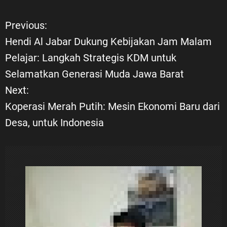
Previous:
N
Hendi Al Jabar Dukung Kebijakan Jam Malam
a
Pelajar: Langkah Strategis KDM untuk
Selamatkan Generasi Muda Jawa Barat
v
Next:
i
Koperasi Merah Putih: Mesin Ekonomi Baru dari
Desa, untuk Indonesia
g
a
s
i
p