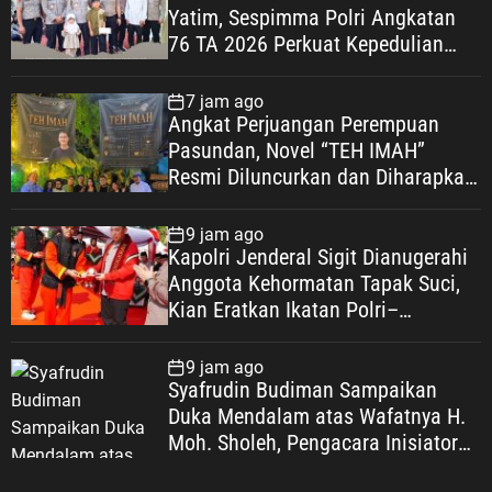
Yatim, Sespimma Polri Angkatan
76 TA 2026 Perkuat Kepedulian
Sosial
7 jam ago
Angkat Perjuangan Perempuan
Pasundan, Novel “TEH IMAH”
Resmi Diluncurkan dan Diharapkan
Tembus Layar Lebar
9 jam ago
Kapolri Jenderal Sigit Dianugerahi
Anggota Kehormatan Tapak Suci,
Kian Eratkan Ikatan Polri–
Muhammadiyah
9 jam ago
Syafrudin Budiman Sampaikan
Duka Mendalam atas Wafatnya H.
Moh. Sholeh, Pengacara Inisiator
“No Viral No Justice”