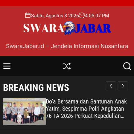
S
k
Sabtu, Agustus 8 2026
4
:
05
:
08
PM
i
p
t
o
SwaraJabar.id – Jendela Informasi Nusantara
c
o
n
M
S
S
t
e
h
e
e
n
u
a
BREAKING NEWS
n
u
ff
r
l
c
t
e
h
Do’a Bersama dan Santunan Anak
Yatim, Sespimma Polri Angkatan
76 TA 2026 Perkuat Kepedulian
Sosial