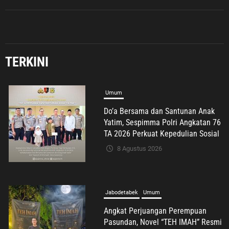
TERKINI
Jabodetabek
Umum
Angkat Perjuangan Perempuan
Pasundan, Novel “TEH IMAH” Resmi
Diluncurkan dan Diharapkan
Tembus Layar Lebar
8 Agustus 2026
Komunitas
Nasional
Olahraga
Tribrata
Kapolri Jenderal Sigit Dianugerahi
Anggota Kehormatan Tapak Suci,