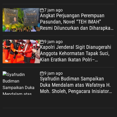
Sosial
7 jam ago
Angkat Perjuangan Perempuan
Pasundan, Novel “TEH IMAH”
Resmi Diluncurkan dan Diharapkan
Tembus Layar Lebar
9 jam ago
Kapolri Jenderal Sigit Dianugerahi
Anggota Kehormatan Tapak Suci,
Kian Eratkan Ikatan Polri–
Muhammadiyah
9 jam ago
Syafrudin Budiman Sampaikan
Duka Mendalam atas Wafatnya H.
Moh. Sholeh, Pengacara Inisiator
“No Viral No Justice”