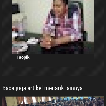
o
s
Taopik
Baca juga artikel menarik lainnya