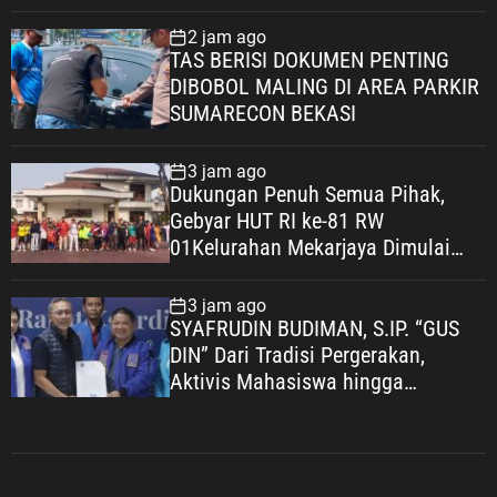
Keadaan dalam Peralihan Hak Atas
Tanah
2 jam ago
TAS BERISI DOKUMEN PENTING
DIBOBOL MALING DI AREA PARKIR
SUMARECON BEKASI
3 jam ago
Dukungan Penuh Semua Pihak,
Gebyar HUT RI ke-81 RW
01Kelurahan Mekarjaya Dimulai
dengan Sepakbola Usia SD
3 jam ago
SYAFRUDIN BUDIMAN, S.IP. “GUS
DIN” Dari Tradisi Pergerakan,
Aktivis Mahasiswa hingga
Komisaris BUMN