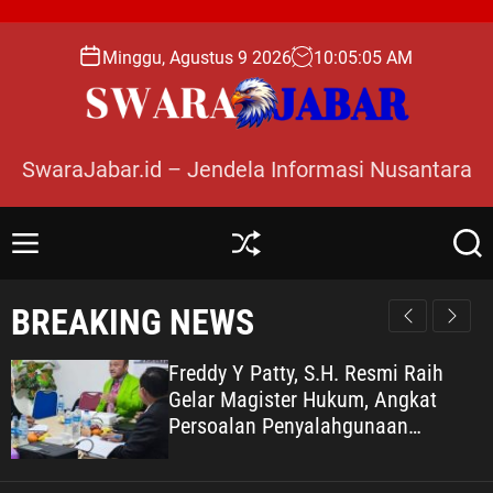
S
k
Minggu, Agustus 9 2026
10
:
05
:
07
AM
i
p
t
o
SwaraJabar.id – Jendela Informasi Nusantara
c
o
n
M
S
S
t
e
h
e
e
n
u
a
BREAKING NEWS
n
u
ff
r
l
c
t
e
h
Freddy Y Patty, S.H. Resmi Raih
Gelar Magister Hukum, Angkat
Persoalan Penyalahgunaan
Keadaan dalam Peralihan Hak Atas
Tanah