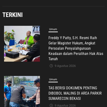
TERKINI
Umum
TAS BERISI DOKUMEN PENTING
DIBOBOL MALING DI AREA PARKIR
SUMARECON BEKASI
9 Agustus 2026
Ekonomi & Bisnis
Jabodetabek
Olahraga
Dukungan Penuh Semua Pihak,
Gebyar HUT RI ke-81 RW
01Kelurahan Mekarjaya Dimulai
dengan Sepakbola Usia SD