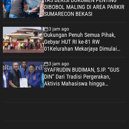
TAS BERISI DOKUMEN PENTING
DIBOBOL MALING DI AREA PARKIR
SUMARECON BEKASI
3 jam ago
Dukungan Penuh Semua Pihak,
Gebyar HUT RI ke-81 RW
01Kelurahan Mekarjaya Dimulai
dengan Sepakbola Usia SD
3 jam ago
SYAFRUDIN BUDIMAN, S.IP. “GUS
DIN” Dari Tradisi Pergerakan,
Aktivis Mahasiswa hingga
Komisaris BUMN