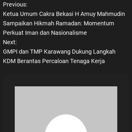
Previous:
N
Ketua Umum Cakra Bekasi H Amuy Mahmudin
a
Sampaikan Hikmah Ramadan: Momentum
Perkuat Iman dan Nasionalisme
v
Next:
i
GMPI dan TMP Karawang Dukung Langkah
KDM Berantas Percaloan Tenaga Kerja
g
a
s
i
p