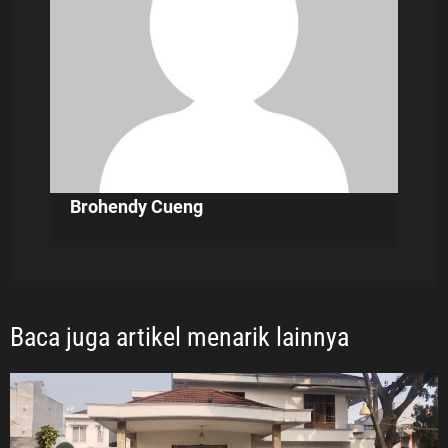
o
s
Brohendy Cueng
Baca juga artikel menarik lainnya