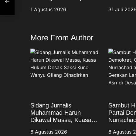
Ikatan Persaudaraan
Rismanto 
1 Agustus 2026
31 Juli 202
Tetap Kokoh
Kapolda J
Sinergi Pe
More From Author
Sidang Jurnalis
Sambut H
Muhammad Harun
Partai Dem
Dikawal Massa, Kuasa
Nurrachad
Hukum Desak Saksi
Gerakan L
6 Agustus 2026
6 Agustus 
Kunci Wahyu Gilang
Indonesia 