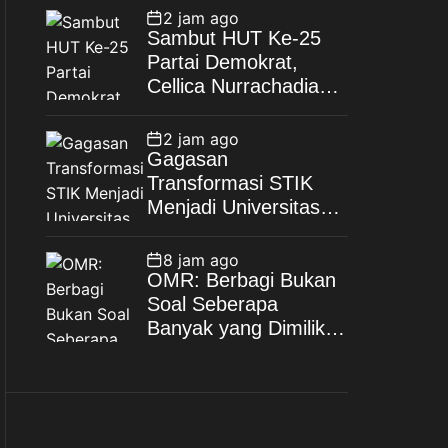
Kunci Wahyu Gilang
2 jam ago
Dihadirkan
Sambut HUT Ke-25
Partai Demokrat,
Cellica Nurrachadiana
Pimpin Gerakan
Langit Biru Indonesia
2 jam ago
Asri di Desa Cipayung
Gagasan
Transformasi STIK
Menjadi Universitas
Kepolisian Dinilai
Strategis Perkuat
8 jam ago
SDM dan Keamanan
OMR: Berbagi Bukan
Masa Depan
Soal Seberapa
Banyak yang Dimiliki,
Melainkan Seberapa
Tulus Memberi
Manfaat