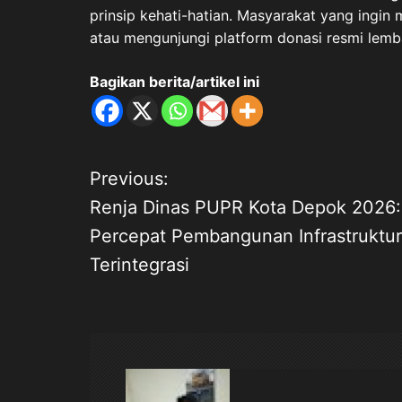
prinsip kehati-hatian. Masyarakat yang ingi
atau mengunjungi platform donasi resmi lemb
Bagikan berita/artikel ini
Previous:
N
Renja Dinas PUPR Kota Depok 2026:
a
Percepat Pembangunan Infrastruktur
Terintegrasi
v
i
g
a