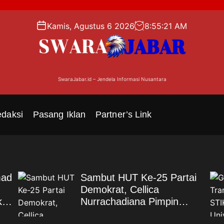
Kamis, Agustus 6 2026
8
:
55
:
22
AM
SwaraJabar.id – Jendela Informasi Nusantara
daksi
Pasang Iklan
Partner’s Link
mad
Sambut HUT Ke-25 Partai
Demokrat, Cellica
si
Nurrachadiana Pimpin
Gerakan Langit Biru