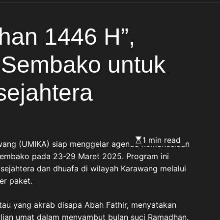
Indonesia Asri di Desa
Cipayung
han 1446 H”,
 Sembako untuk
sejahtera
1 min read
wang (UMIKA) siap menggelar agenda kemanusiaan
Sembako pada 23-29 Maret 2025. Program ini
ejahtera dan dhuafa di wilayah Karawang melalui
er paket.
au yang akrab disapa Abah Fathir, menyatakan
ulian umat dalam menyambut bulan suci Ramadhan.