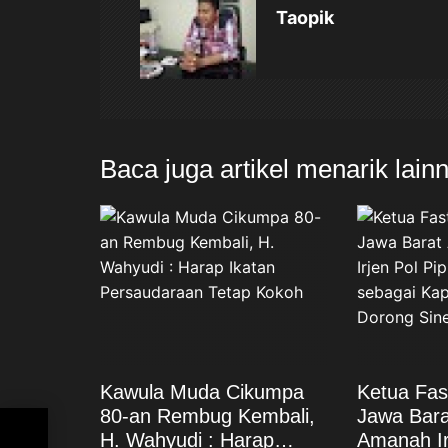
Taopik
s
i
p
Baca juga artikel menarik lain
o
s
Kawula Muda Cikumpa
Ketua Fa
80-an Rembug Kembali,
Jawa Bara
pok
H. Wahyudi : Harap
Amanah Irj
an