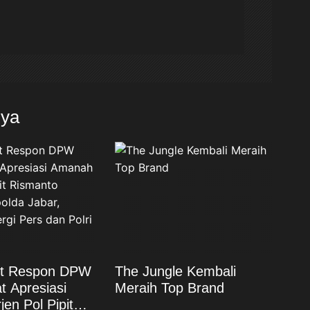
nya
st Respon DPW
The Jungle Kembali
t Apresiasi
Meraih Top Brand
en Pol Pipit