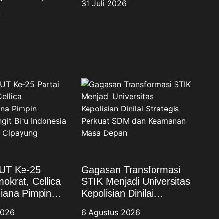
31 Juli 2026
sebagai
6
abar, Dorong
rs dan Polri
UT Ke-25
Gagasan Transformasi
okrat, Cellica
STIK Menjadi Universitas
iana Pimpin
Kepolisian Dinilai
angit Biru
Strategis Perkuat SDM
2026
6 Agustus 2026
Asri di Desa
dan Keamanan Masa