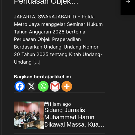
Perluasan Objek
Amb
Praperadilan dalam
JAKARTA, SWARAJABAR.ID – Polda
KUHAP Baru
Metro Jaya menggelar Seminar Hukum
Tahun Anggaran 2026 bertema
Perluasan Objek Praperadilan
Berdasarkan Undang-Undang Nomor
20 Tahun 2025 tentang Kitab Undang-
Undang […]
Bagikan berita/artikel ini
1 jam ago
Sidang Jurnalis
Muhammad Harun
Dikawal Massa, Kuasa
Hukum Desak Saksi