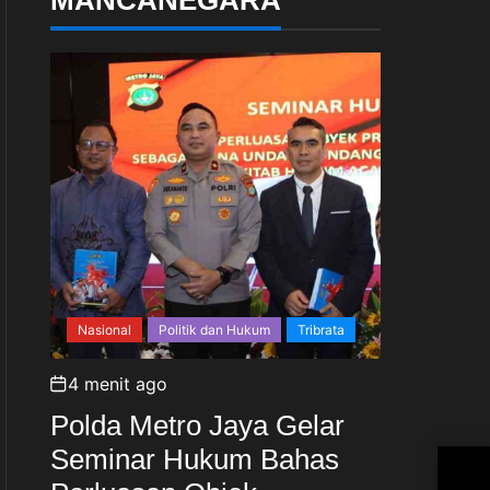
Nasional
Politik dan Hukum
Tribrata
4 menit ago
Polda Metro Jaya Gelar
Seminar Hukum Bahas
Ket
Pan