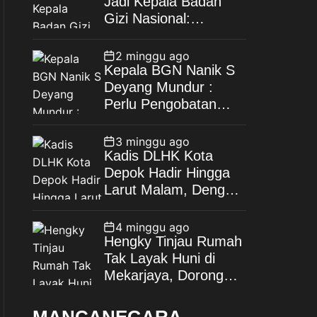
Jadi Kepala Badan
Gizi Nasional:
Tegaskan Bebas
Konflik Kepentingan
2 minggu ago
Kepala BGN Nanik S
Deyang Mundur :
Perlu Pengobatan
Jantung di Luar
Negeri
3 minggu ago
Kadis DLHK Kota
Depok Hadir Hingga
Larut Malam, Dengar
Langsung Polemik
Retribusi Sampah di
4 minggu ago
Mekarjaya
Hengky Tinjau Rumah
Tak Layak Huni di
Mekarjaya, Dorong
Perbaikan Melalui
Dana BTT dan CSR
MANCANEGARA