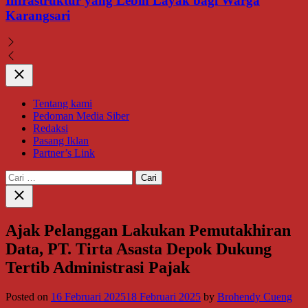
Infrastruktur yang Lebih Layak bagi Warga
Karangsari
Close
Tentang kami
Pedoman Media Siber
Redaksi
Pasang Iklan
Partner’s Link
Cari
untuk:
Close
search
Ajak Pelanggan Lakukan Pemutakhiran
Data, PT. Tirta Asasta Depok Dukung
Tertib Administrasi Pajak
Posted on
16 Februari 2025
18 Februari 2025
by
Brohendy Cueng