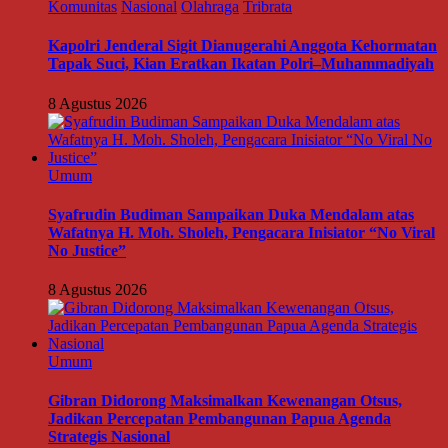
Komunitas
Nasional
Olahraga
Tribrata
Kapolri Jenderal Sigit Dianugerahi Anggota Kehormatan
Tapak Suci, Kian Eratkan Ikatan Polri–Muhammadiyah
8 Agustus 2026
Umum
Syafrudin Budiman Sampaikan Duka Mendalam atas
Wafatnya H. Moh. Sholeh, Pengacara Inisiator “No Viral
No Justice”
8 Agustus 2026
Umum
Gibran Didorong Maksimalkan Kewenangan Otsus,
Jadikan Percepatan Pembangunan Papua Agenda
Strategis Nasional