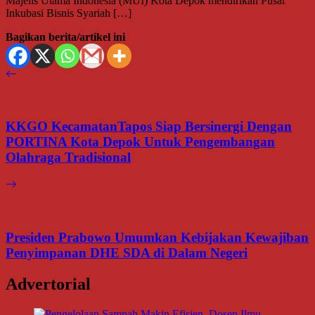
Majelis Ulama Indonesia (MUI) Kota Depok mendirikan Pusat
Inkubasi Bisnis Syariah […]
Bagikan berita/artikel ini
KKGO KecamatanTapos Siap Bersinergi Dengan
PORTINA Kota Depok Untuk Pengembangan
Olahraga Tradisional
Presiden Prabowo Umumkan Kebijakan Kewajiban
Penyimpanan DHE SDA di Dalam Negeri
Advertorial