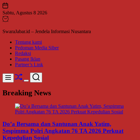
Skip
to
Sabtu, Agustus 8 2026
content
SwaraJabar.id – Jendela Informasi Nusantara
Tentang kami
Pedoman Media Siber
Redaksi
Pasang Iklan
Partner’s Link
Shuffle
Search
Menu
Switch
color
Breaking News
mode
Do’a Bersama dan Santunan Anak Yatim,
Sespimma Polri Angkatan 76 TA 2026 Perkuat
Kepedulian Sosial