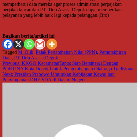
memperbarui data mereka agar proses administrasi perpajakan
berjalan lancar dan PT. Tirta Asasta Depok dapat memberikan
pelayanan yang lebih baik lagi kepada pelanggan.(Bro)
Bagikan berita/artikel ini
Tagged
M. Olik
,
Pajak Pertambahan Nilai (PPN)
,
Pemutakhiran
Data
,
PT Tirta Asasta Depok
Navigasi
Previous:
KKGO KecamatanTapos Siap Bersinergi Dengan
PORTINA Kota Depok Untuk Pengembangan Olahraga Tradisional
pos
Next:
Presiden Prabowo Umumkan Kebijakan Kewajiban
Penyimpanan DHE SDA di Dalam Negeri