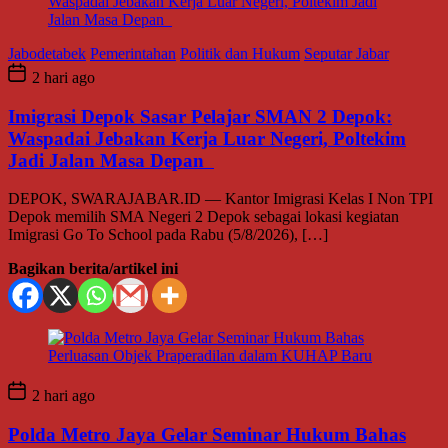
Jabodetabek
Pemerintahan
Politik dan Hukum
Seputar Jabar
2 hari ago
Imigrasi Depok Sasar Pelajar SMAN 2 Depok:
Waspadai Jebakan Kerja Luar Negeri, Poltekim
Jadi Jalan Masa Depan
DEPOK, SWARAJABAR.ID — Kantor Imigrasi Kelas I Non TPI
Depok memilih SMA Negeri 2 Depok sebagai lokasi kegiatan
Imigrasi Go To School pada Rabu (5/8/2026), […]
Bagikan berita/artikel ini
2 hari ago
Polda Metro Jaya Gelar Seminar Hukum Bahas