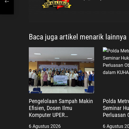
s
i
p
Baca juga artikel menarik lainnya
o
s
Pengelolaan Sampah Makin
Polda Metr
Efisien, Dosen Ilmu
Seminar H
Komputer UPER
Perluasan 
Kembangkan Netrash
Praperadi
6 Agustus 2026
6 Agustus 2
Baru