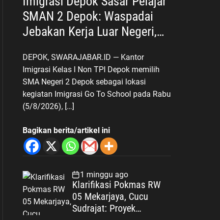
Imigrasi Depok Sasar Pelajar
SMAN 2 Depok: Waspadai
Jebakan Kerja Luar Negeri,
Poltekim Jadi Jalan Masa
DEPOK, SWARAJABAR.ID — Kantor
Depan
Imigrasi Kelas I Non TPI Depok memilih
SMA Negeri 2 Depok sebagai lokasi
kegiatan Imigrasi Go To School pada Rabu
(5/8/2026), […]
Bagikan berita/artikel ini
1 minggu ago
Klarifikasi Pokmas RW
05 Mekarjaya, Cucu
Sudrajat: Proyek
Drainase Selesai Sesuai