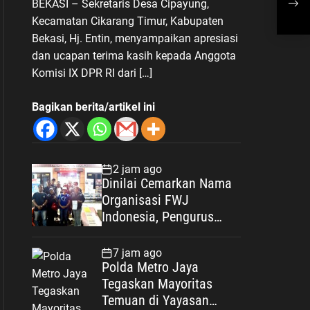
BEKASI – Sekretaris Desa Cipayung,
Pengembangan Wisata Desa
Sas
Kecamatan Cikarang Timur, Kabupaten
Cipayung
Bekasi, Hj. Entin, menyampaikan apresiasi
dan ucapan terima kasih kepada Anggota
Komisi IX DPR RI dari […]
Bagikan berita/artikel ini
2 jam ago
Dinilai Cemarkan Nama
Organisasi FWJ
Indonesia, Pengurus
Korwil Kabupaten Bekasi
Laporkan RSP alias Ros
7 jam ago
ke Polisi
Polda Metro Jaya
Tegaskan Mayoritas
Temuan di Yayasan