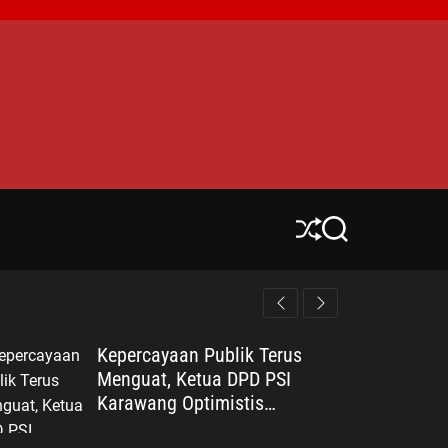
S
S
h
e
u
a
ff
r
l
c
e
h
Kepercayaan Publik Terus
Menguat, Ketua DPD PSI
Karawang Optimistis
Songsong Pemilu 2029