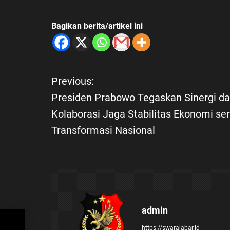
Bagikan berita/artikel ini
Previous:
N
Presiden Prabowo Tegaskan Sinergi d
a
Kolaborasi Jaga Stabilitas Ekonomi ser
Transformasi Nasional
v
i
g
a
admin
ergi
https://swarajabar.id