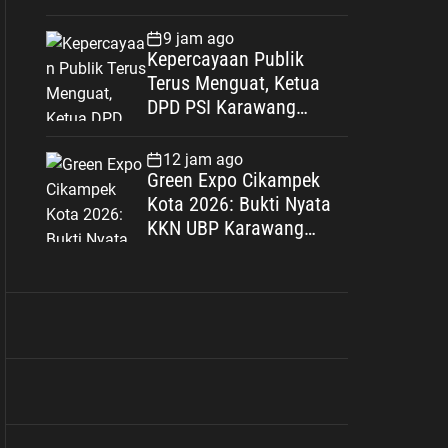
Jakarta Selatan Bukan
Senjata Api, Proses
9 jam ago
Pendalaman Terus
Kepercayaan Publik
Berjalan
Terus Menguat, Ketua
DPD PSI Karawang
Optimistis Songsong
Pemilu 2029
12 jam ago
Green Expo Cikampek
Kota 2026: Bukti Nyata
KKN UBP Karawang
Menginspirasi