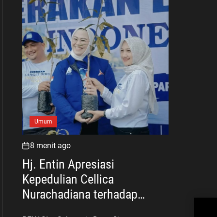
Umum
8 menit ago
Hj. Entin Apresiasi
Kepedulian Cellica
Nurachadiana terhadap
Gem
Lingkungan dan
Akti