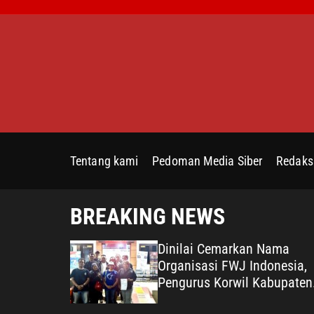
S
k
i
p
t
o
c
o
n
Tentang kami
Pedoman Media Siber
Redaks
t
e
n
BREAKING NEWS
t
 Kepedulian
Dinilai Cemarkan Nama
na terhadap
Organisasi FWJ Indonesia,
Pengurus Korwil Kabupaten
ata Desa
Bekasi Laporkan RSP alias 