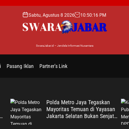
Sabtu, Agustus 8 2026
10
:
50
:
17
PM
SwaraJabar.id – Jendela Informasi Nusantara
i
Pasang Iklan
Partner’s Link
Polda Metro Jaya Tegaskan
Mayoritas Temuan di Yayasan
Jakarta Selatan Bukan Senjata
Ros
Api, Proses Pendalaman Terus