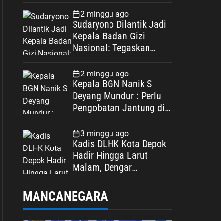
Spesifikasi
2 minggu ago
Sudaryono Dilantik Jadi
Kepala Badan Gizi
Nasional: Tegaskan
Bebas Konflik
Kepentingan
2 minggu ago
Kepala BGN Nanik S
Deyang Mundur : Perlu
Pengobatan Jantung di
Luar Negeri
3 minggu ago
Kadis DLHK Kota Depok
Hadir Hingga Larut
Malam, Dengar
Langsung Polemik
Retribusi Sampah di
MANCANEGARA
Mekarjaya